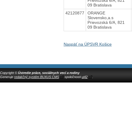
Prievozská 6/A, 821
09 Bratislava
42120877
ORANGE
Slovensko,a.s
Prievozská 6/A, 821
09 Bratislava
Naspäť na ÚPSVR Košice
Copyright ©
Ústredie práce, sociálnych vecí a rodiny
Generuje
redakčný systém BUXUS CMS
spoločnosti
ui42
.