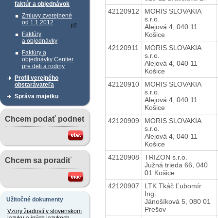
faktúr a objednávok
42120912
MORIS SLOVAKIA
Zmluvy zverejnené
s.r.o.
od 1.1.2012
Alejová 4, 040 11
Košice
Faktúry
a objednávky
42120911
MORIS SLOVAKIA
Faktúry a
s.r.o.
objednávky Centier
Alejová 4, 040 11
pre deti a rodiny
Košice
Profil verejného
42120910
MORIS SLOVAKIA
obstarávateľa
s.r.o.
Správa majetku
Alejová 4, 040 11
Košice
Chcem podať podnet
42120909
MORIS SLOVAKIA
s.r.o.
Alejová 4, 040 11
Košice
42120908
TRIZON s.r.o.
Chcem sa poradiť
Južná trieda 66, 040
01 Košice
42120907
LTK Tkáč Ľubomír
Ing.
Užitočné dokumenty
Jánošíková 5, 080 01
Prešov
Vzory žiadostí v slovenskom