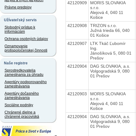
jazyku a iných jazykoch
42120909
MORIS SLOVAKIA
s.r.o.
Právne predpisy
Alejová 4, 040 11
Košice
Užívateľský servis
42120908
TRIZON s.r.o.
Slobodný prístup k
Južná trieda 66, 040
informáciám
01 Košice
Ochrana osobných údajov
42120907
LTK Tkáč Ľubomír
Oznamovanie
Ing.
protispoločenskej činnosti
Jánošíková 5, 080 01
Prešov
Naše registre
42120904
DAG SLOVAKIA, a.s.
Sprostredkovatelia
Volgogradská 9, 080
zamestnania za úhradu
01 Prešov
Agentúry podporovaného
zamestnávania
42120903
MORIS SLOVAKIA
Agentúry dočasného
zamestnávania
s.r.o.
Alejová 4, 040 11
Sociálne podniky
Košice
Chránené dielne a
42120904
DAG SLOVAKIA, a.s.
chránené pracoviská
Volgogradská 9, 080
01 Prešov