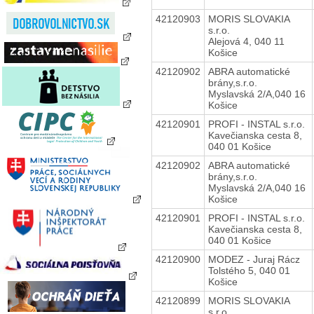
42120903
MORIS SLOVAKIA
s.r.o.
Alejová 4, 040 11
Košice
42120902
ABRA automatické
brány,s.r.o.
Myslavská 2/A,040 16
Košice
42120901
PROFI - INSTAL s.r.o.
Kavečianska cesta 8,
040 01 Košice
42120902
ABRA automatické
brány,s.r.o.
Myslavská 2/A,040 16
Košice
42120901
PROFI - INSTAL s.r.o.
Kavečianska cesta 8,
040 01 Košice
42120900
MODEZ - Juraj Rácz
Tolstého 5, 040 01
Košice
42120899
MORIS SLOVAKIA
s.r.o.