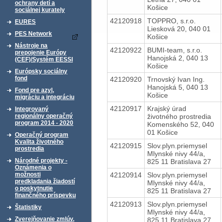
ochrany detí a
Košice
sociálnej kurately
42120918
TOPPRO, s.r.o.
EURES
Liesková 20, 040 01
PES Network
Košice
Nástroje na
42120922
BUMI-team, s.r.o.
prepojenie Európy
Hanojská 2, 040 13
(CEF)/Systém EESSI
Košice
Európsky sociálny
fond
42120920
Trnovský Ivan Ing.
Hanojská 5, 040 13
Fond pre azyl,
Košice
migráciu a integráciu
42120917
Krajský úrad
Integrovaný
životného prostredia
regionálny operačný
program 2014 - 2020
Komenského 52, 040
01 Košice
Operačný program
Kvalita životného
42120915
Slov.plyn.priemysel
prostredia
Mlynské nivy 44/a,
Národné projekty -
825 11 Bratislava 27
Oznámenia o
42120914
Slov.plyn.priemysel
možnosti
predkladania žiadostí
Mlynské nivy 44/a,
o poskytnutie
825 11 Bratislava 27
finančného príspevku
42120913
Slov.plyn.priemysel
Štatistiky
Mlynské nivy 44/a,
Zverejňovanie zmlúv,
825 11 Bratislava 27