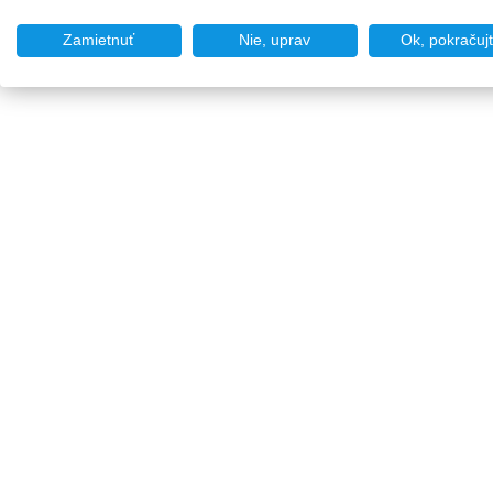
Zamietnuť
Nie, uprav
Ok, pokračuj