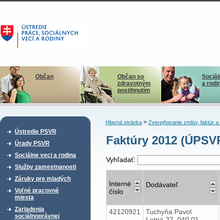
Občan
Občan so
Sociál
zdravotným
a rodi
postihnutím
>
Hlavná stránka
Zverejňovanie zmlúv, faktúr 
Ústredie PSVR
Faktúry 2012 (ÚPSV
Úrady PSVR
Sociálne veci a rodina
Vyhľadať:
Služby zamestnanosti
Záruky pre mladých
Interné
Dodávateľ
Voľné pracovné
číslo
miesta
Zariadenia
42120921
Tuchyňa Pavol
sociálnoprávnej
Letná 27, 040 01