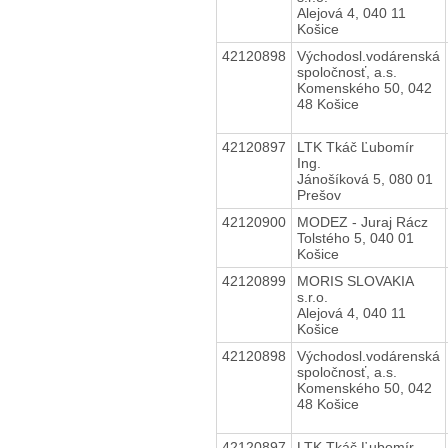
Alejová 4, 040 11
Košice
42120898
Východosl.vodárenská
spoločnosť, a.s.
Komenského 50, 042
48 Košice
42120897
LTK Tkáč Ľubomír
Ing.
Jánošíková 5, 080 01
Prešov
42120900
MODEZ - Juraj Rácz
Tolstého 5, 040 01
Košice
42120899
MORIS SLOVAKIA
s.r.o.
Alejová 4, 040 11
Košice
42120898
Východosl.vodárenská
spoločnosť, a.s.
Komenského 50, 042
48 Košice
42120897
LTK Tkáč Ľubomír