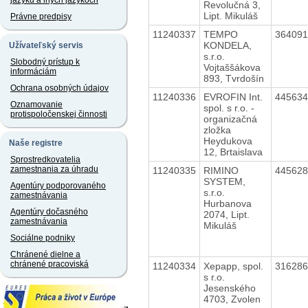
jazyku a iných jazykoch
Revolučná 3,
Lipt. Mikuláš
Právne predpisy
11240337
TEMPO
36409
KONDELA,
Užívateľský servis
s.r.o.
Slobodný prístup k
Vojtaššákova
informáciám
893, Tvrdošín
Ochrana osobných údajov
11240336
EVROFIN Int.
44563
Oznamovanie
spol. s r.o. -
protispoločenskej činnosti
organizačná
zložka
Heydukova
Naše registre
12, Brtaislava
Sprostredkovatelia
zamestnania za úhradu
11240335
RIMINO
44562
SYSTEM,
Agentúry podporovaného
s.r.o.
zamestnávania
Hurbanova
Agentúry dočasného
2074, Lipt.
zamestnávania
Mikuláš
Sociálne podniky
Chránené dielne a
chránené pracoviská
11240334
Xepapp, spol.
31628
s r.o.
Jesenského
4703, Zvolen