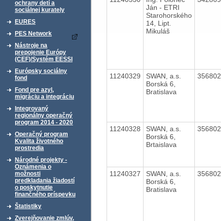
ochrany detí a
Ján - ETRI
sociálnej kurately
Starohorského
EURES
14, Lipt.
Mikuláš
PES Network
Nástroje na
prepojenie Európy
(CEF)/Systém EESSI
Európsky sociálny
11240329
SWAN, a.s.
35680
fond
Borská 6,
Fond pre azyl,
Bratislava
migráciu a integráciu
Integrovaný
regionálny operačný
program 2014 - 2020
11240328
SWAN, a.s.
35680
Operačný program
Borská 6,
Kvalita životného
Brtaislava
prostredia
Národné projekty -
Oznámenia o
11240327
SWAN, a.s.
35680
možnosti
predkladania žiadostí
Borská 6,
o poskytnutie
Bratislava
finančného príspevku
Štatistiky
Zverejňovanie zmlúv,