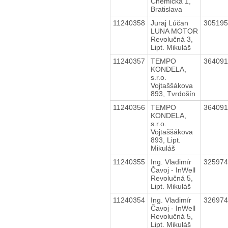
Chemická 1,
Bratislava
11240358
Juraj Lúčan
30519
LUNA MOTOR
Revolučná 3,
Lipt. Mikuláš
11240357
TEMPO
36409
KONDELA,
s.r.o.
Vojtaššákova
893, Tvrdošín
11240356
TEMPO
36409
KONDELA,
s.r.o.
Vojtaššákova
893, Lipt.
Mikuláš
11240355
Ing. Vladimír
32597
Čavoj - InWell
Revolučná 5,
Lipt. Mikuláš
11240354
Ing. Vladimír
32697
Čavoj - InWell
Revolučná 5,
Lipt. Mikuláš