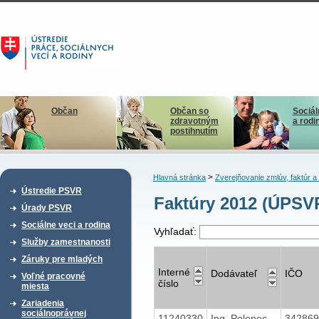
Občan
Občan so
Sociál
zdravotným
a rodi
postihnutím
>
Hlavná stránka
Zverejňovanie zmlúv, faktúr 
Ústredie PSVR
Faktúry 2012 (ÚPSVR
Úrady PSVR
Sociálne veci a rodina
Vyhľadať:
Služby zamestnanosti
Záruky pre mladých
Interné
Dodávateľ
IČO
Voľné pracovné
číslo
miesta
Zariadenia
sociálnoprávnej
11240330
Ing. Polonec
34286