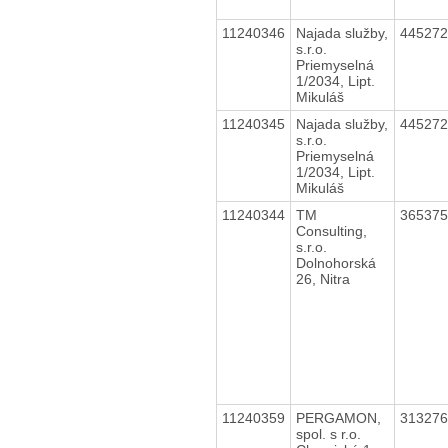
11240346
Najada služby,
44527
s.r.o.
Priemyselná
1/2034, Lipt.
Mikuláš
11240345
Najada služby,
44527
s.r.o.
Priemyselná
1/2034, Lipt.
Mikuláš
11240344
TM
36537
Consulting,
s.r.o.
Dolnohorská
26, Nitra
11240359
PERGAMON,
31327
spol. s r.o.