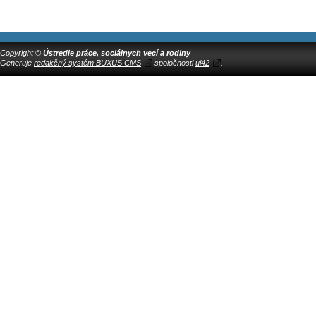
Copyright ©
Ústredie práce, sociálnych vecí a rodiny
Generuje
redakčný systém BUXUS CMS
spoločnosti
ui42
.