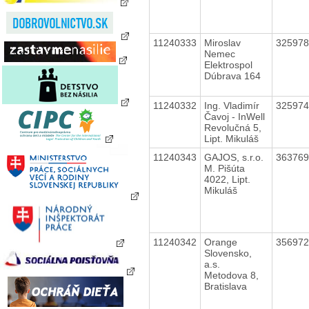
11240333
Miroslav
32597
Nemec
Elektrospol
Dúbrava 164
11240332
Ing. Vladimír
32597
Čavoj - InWell
Revolučná 5,
Lipt. Mikuláš
11240343
GAJOS, s.r.o.
36376
M. Pišúta
4022, Lipt.
Mikuláš
11240342
Orange
35697
Slovensko,
a.s.
Metodova 8,
Bratislava