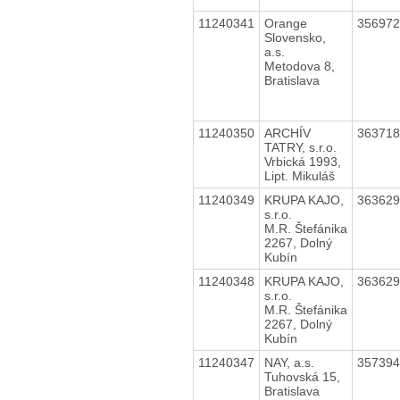
11240341
Orange
35697
Slovensko,
a.s.
Metodova 8,
Bratislava
11240350
ARCHÍV
36371
TATRY, s.r.o.
Vrbická 1993,
Lipt. Mikuláš
11240349
KRUPA KAJO,
36362
s.r.o.
M.R. Štefánika
2267, Dolný
Kubín
11240348
KRUPA KAJO,
36362
s.r.o.
M.R. Štefánika
2267, Dolný
Kubín
11240347
NAY, a.s.
35739
Tuhovská 15,
Bratislava