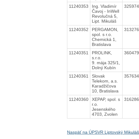
11240353
Ing. Vladimír
32597
Čavoj - InWell
Revolučná 5,
Lipt. Mikuláš
11240352
PERGAMON,
31327
spol. s r.o.
Chemická 1,
Bratislava
11240351
PROLINK,
36047
s.r.o.
9. mája 325/1,
Dolný Kubín
11240361
Slovak
35763
Telekom, a.s.
Karadžičova
10, Bratislava
11240360
XEPAP, spol. s
31628
r.o.
Jesenského
4703, Zvolen
Naspäť na ÚPSVR Liptovský Mikuláš