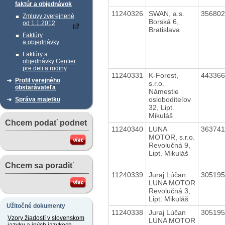
faktúr a objednávok
11240326
SWAN, a.s.
35680
Zmluvy zverejnené
Borská 6,
od 1.1.2012
Bratislava
Faktúry
a objednávky
Faktúry a
objednávky Centier
pre deti a rodiny
11240331
K-Forest,
44336
Profil verejného
s.r.o.
obstarávateľa
Námestie
osloboditeľov
Správa majetku
32, Lipt.
Mikuláš
Chcem podať podnet
11240340
LUNA
36374
MOTOR, s.r.o.
Revolučná 9,
Lipt. Mikuláš
Chcem sa poradiť
11240339
Juraj Lúčan
30519
LUNA MOTOR
Revolučná 3,
Lipt. Mikuláš
Užitočné dokumenty
11240338
Juraj Lúčan
30519
Vzory žiadostí v slovenskom
LUNA MOTOR