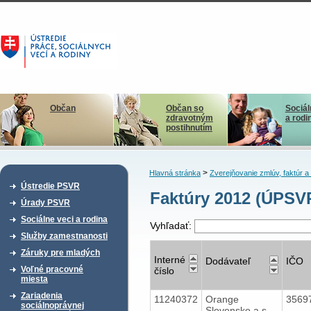
Občan
Občan so
Sociál
zdravotným
a rodi
postihnutím
>
Hlavná stránka
Zverejňovanie zmlúv, faktúr 
Ústredie PSVR
Faktúry 2012 (ÚPSVR
Úrady PSVR
Sociálne veci a rodina
Vyhľadať:
Služby zamestnanosti
Záruky pre mladých
Interné
Dodávateľ
IČO
Voľné pracovné
číslo
miesta
Zariadenia
11240372
Orange
3569
sociálnoprávnej
Slovensko a.s.