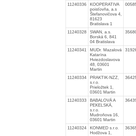
11240336
KOOPERATIVA
0058
poisťovňa, a.s
Štefanovičova 4,
81623
Bratislava 1
11240328
SWAN, a.s.
3568
Borská 6, 841
04 Bratislava
11240341
MUDr. Mazalová
3192
Katarína
Hviezdoslavova
48, 03601
Martin
11240334
PRAKTIK-NZZ,
3642
s.r.o.
Prieložtek 1,
03601 Martin
11240333
BABALOVÁ A
3643
PEKELSKÁ,
s.r.o.
Mudroňova 16,
03601 Martin
11240324
KONMED s.r.o.
3636
Hodžova 1,