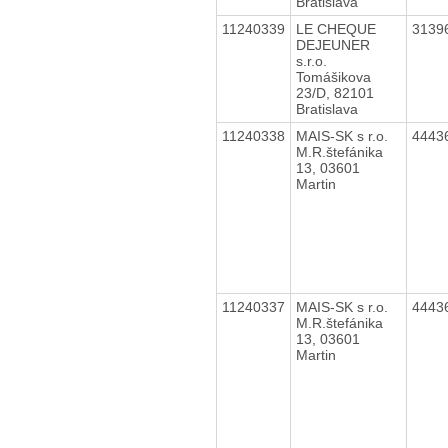
Bratislava
11240339
LE CHEQUE
3139
DEJEUNER
s.r.o.
Tomášikova
23/D, 82101
Bratislava
11240338
MAIS-SK s r.o.
4443
M.R.štefánika
13, 03601
Martin
11240337
MAIS-SK s r.o.
4443
M.R.štefánika
13, 03601
Martin