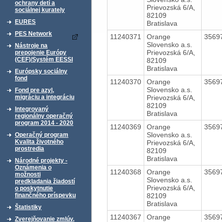
ochrany detí a
Prievozská 6/A,
sociálnej kurately
82109
EURES
Bratislava
PES Network
11240371
Orange
3569
Slovensko a.s.
Nástroje na
Prievozská 6/A,
prepojenie Európy
(CEF)/Systém EESSI
82109
Bratislava
Európsky sociálny
fond
11240370
Orange
3569
Slovensko a.s.
Fond pre azyl,
Prievozská 6/A,
migráciu a integráciu
82109
Integrovaný
Bratislava
regionálny operačný
program 2014 - 2020
11240369
Orange
3569
Slovensko a.s.
Operačný program
Kvalita životného
Prievozská 6/A,
prostredia
82109
Bratislava
Národné projekty -
Oznámenia o
11240368
Orange
3569
možnosti
Slovensko a.s.
predkladania žiadostí
Prievozská 6/A,
o poskytnutie
82109
finančného príspevku
Bratislava
Štatistiky
11240367
Orange
3569
Zverejňovanie zmlúv,