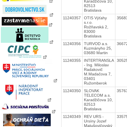
Karadžičova 10,
82513
Bratislava
11240357
OTIS Výťahy
3568
s.r.o.
Rožňavská 2,
83000
Bratislava
11240356
TURVOD a.s.
3667
Kuzmányho 25,
03680 Martin
11240355
INTERTRANSLA
3052
- Ing. Miloslav
Radakovič
M.Madačova 7,
03401
Ružomberok
11240350
SLOVAK
3576
TELECOM a.s.
Karadžičova 10,
82513
Bratislava
11240349
REV URS -
3357
Ursíny Jozef
Matušovičovský