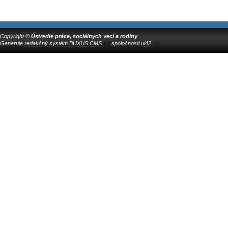
Copyright ©
Ústredie práce, sociálnych vecí a rodiny
Generuje
redakčný systém BUXUS CMS
spoločnosti
ui42
.