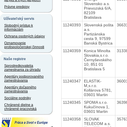
jazyku a iných jazykoch
Slovensko a.s.
Právne predpisy
Prievozská 6/A,
82109
Bratislava
Užívateľský servis
11240393
Slovenská pošta
3663
Slobodný prístup k
a.s.
informáciám
Partizánska
Ochrana osobných údajov
cesta 9, 97599
Banská Bystrica
Oznamovanie
protispoločenskej činnosti
11240359
Konica Minolta
3133
Slovakia,s.r.o.
Naše registre
Černyševského
10, 851 01
Sprostredkovatelia
Bratislava 5
zamestnania za úhradu
Agentúry podporovaného
zamestnávania
11240347
ELASTIK-
3600
M,s.r.o.
Agentúry dočasného
Kollárova 5781,
zamestnávania
03601 Martin
Sociálne podniky
11240345
SPOMA s.r.o.
3639
Chránené dielne a
Kukučínova 1,
chránené pracoviská
03601 Martin
11240358
SLOVAK
3576
TELECOM a.s.