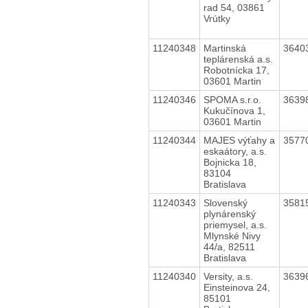
rad 54, 03861
Vrútky
11240348
Martinská
3640
teplárenská a.s.
Robotnícka 17,
03601 Martin
11240346
SPOMA s.r.o.
3639
Kukučínova 1,
03601 Martin
11240344
MAJES výťahy a
3577
eskaátory, a.s.
Bojnicka 18,
83104
Bratislava
11240343
Slovenský
3581
plynárenský
priemysel, a.s.
Mlynské Nivy
44/a, 82511
Bratislava
11240340
Versity, a.s.
3639
Einsteinova 24,
85101