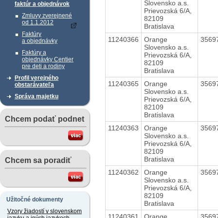
Slovensko a.s.
faktúr a objednávok
Prievozská 6/A,
Zmluvy zverejnené
82109
od 1.1.2012
Bratislava
Faktúry
11240366
Orange
3569
a objednávky
Slovensko a.s.
Faktúry a
Prievozská 6/A,
objednávky Centier
82109
pre deti a rodiny
Bratislava
Profil verejného
11240365
Orange
3569
obstarávateľa
Slovensko a.s.
Správa majetku
Prievozská 6/A,
82109
Bratislava
Chcem podať podnet
11240363
Orange
3569
Slovensko a.s.
Prievozská 6/A,
82109
Bratislava
Chcem sa poradiť
11240362
Orange
3569
Slovensko a.s.
Prievozská 6/A,
82109
Užitočné dokumenty
Bratislava
Vzory žiadostí v slovenskom
11240361
Orange
3569