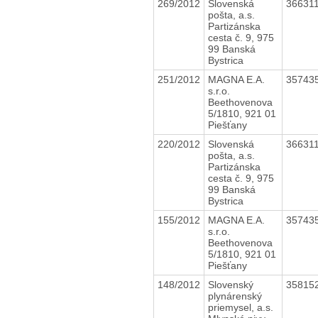
269/2012
Slovenská
36631
pošta, a.s.
Partizánska
cesta č. 9, 975
99 Banská
Bystrica
251/2012
MAGNA E.A.
35743
s.r.o.
Beethovenova
5/1810, 921 01
Piešťany
220/2012
Slovenská
36631
pošta, a.s.
Partizánska
cesta č. 9, 975
99 Banská
Bystrica
155/2012
MAGNA E.A.
35743
s.r.o.
Beethovenova
5/1810, 921 01
Piešťany
148/2012
Slovenský
35815
plynárenský
priemysel, a.s.