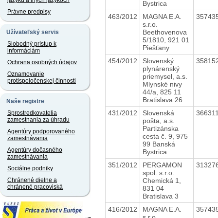
jazyku a iných jazykoch
Bystrica
Právne predpisy
463/2012
MAGNA E.A.
35743
s.r.o.
Beethovenova
Užívateľský servis
5/1810, 921 01
Slobodný prístup k
Piešťany
informáciám
454/2012
Slovenský
35815
Ochrana osobných údajov
plynárenský
Oznamovanie
priemysel, a.s.
protispoločenskej činnosti
Mlynské nivy
44/a, 825 11
Bratislava 26
Naše registre
431/2012
Slovenská
36631
Sprostredkovatelia
zamestnania za úhradu
pošta, a.s.
Partizánska
Agentúry podporovaného
cesta č. 9, 975
zamestnávania
99 Banská
Agentúry dočasného
Bystrica
zamestnávania
351/2012
PERGAMON
31327
Sociálne podniky
spol. s.r.o.
Chemická 1,
Chránené dielne a
chránené pracoviská
831 04
Bratislava 3
416/2012
MAGNA E.A.
35743
s.r.o.