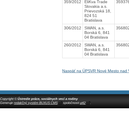
359/2012
EliKva Trade
35937
Slovakia a.s.
Prievozská 18,
824 51
Bratislava
306/2012
SWAN, a.s.
35680
Borská 6, 841
04 Bratislava
260/2012
SWAN, a.s.
35680
Borská 6, 841
04 Bratislava
Naspäť na ÚPSVR Nové Mesto nad
Copyright ©
Ústredie práce, sociálnych vecí a rodiny
Generuje
redakčný systém BUXUS CMS
spoločnosti
ui42
.