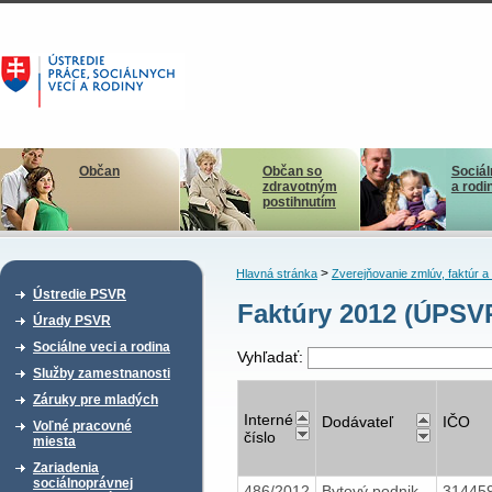
Občan
Občan so
Sociál
zdravotným
a rodi
postihnutím
>
Hlavná stránka
Zverejňovanie zmlúv, faktúr 
Ústredie PSVR
Faktúry 2012 (ÚPSV
Úrady PSVR
Sociálne veci a rodina
Vyhľadať:
Služby zamestnanosti
Záruky pre mladých
Interné
Dodávateľ
IČO
Voľné pracovné
číslo
miesta
Zariadenia
sociálnoprávnej
486/2012
Bytový podnik
31445