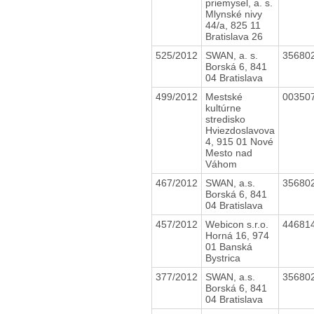
priemysel, a. s.
Mlynské nivy
44/a, 825 11
Bratislava 26
525/2012
SWAN, a. s.
35680
Borská 6, 841
04 Bratislava
499/2012
Mestské
00350
kultúrne
stredisko
Hviezdoslavova
4, 915 01 Nové
Mesto nad
Váhom
467/2012
SWAN, a.s.
35680
Borská 6, 841
04 Bratislava
457/2012
Webicon s.r.o.
44681
Horná 16, 974
01 Banská
Bystrica
377/2012
SWAN, a.s.
35680
Borská 6, 841
04 Bratislava