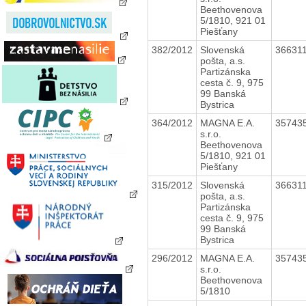
Beethovenova
5/1810, 921 01
Piešťany
382/2012
Slovenská
36631
pošta, a.s.
Partizánska
cesta č. 9, 975
99 Banská
Bystrica
364/2012
MAGNA E.A.
35743
s.r.o.
Beethovenova
5/1810, 921 01
Piešťany
315/2012
Slovenská
36631
pošta, a.s.
Partizánska
cesta č. 9, 975
99 Banská
Bystrica
296/2012
MAGNA E.A.
35743
s.r.o.
Beethovenova
5/1810