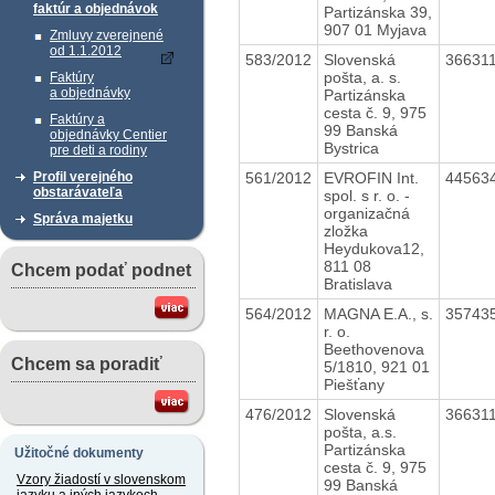
faktúr a objednávok
Partizánska 39,
907 01 Myjava
Zmluvy zverejnené
od 1.1.2012
583/2012
Slovenská
36631
pošta, a. s.
Faktúry
a objednávky
Partizánska
cesta č. 9, 975
Faktúry a
99 Banská
objednávky Centier
Bystrica
pre deti a rodiny
561/2012
EVROFIN Int.
44563
Profil verejného
obstarávateľa
spol. s r. o. -
organizačná
Správa majetku
zložka
Heydukova12,
811 08
Chcem podať podnet
Bratislava
564/2012
MAGNA E.A., s.
35743
r. o.
Beethovenova
Chcem sa poradiť
5/1810, 921 01
Piešťany
476/2012
Slovenská
36631
pošta, a.s.
Partizánska
Užitočné dokumenty
cesta č. 9, 975
Vzory žiadostí v slovenskom
99 Banská