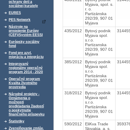
ochrany detí a
Myjava, spol. s.
sociálnej kurately
r. o.
EURES
Partizánska
292/39, 907 01
PES Network
Myjava
Nástroje na
435/2012
Bytový podnik
31445
prepojenie Európy
(CEF)/Systém EESSI
Myjava spol.
s.r.o.
Európsky sociálny
Partizanska
fond
292/39, 907 01
Fond pre azyl,
Myjava
migráciu a integráciu
385/2012
Bytový podnik
31445
Integrovaný
Myjava spol.
regionálny operačný
s.r.o.
program 2014 - 2020
Partizánska
Operačný program
292/39, 907 01
Kvalita životného
Myjava
prostredia
318/2012
Bytový podnik
31445
Národné projekty -
Myjava spol.
Oznámenia o
s.r.o.
možnosti
predkladania žiadostí
Partizánska
o poskytnutie
292/39, 907 01
finančného príspevku
Myjava
Štatistiky
590/2012
EliKva Trade
35937
Slovakia, a. s.
Zverejňovanie zmlúv,