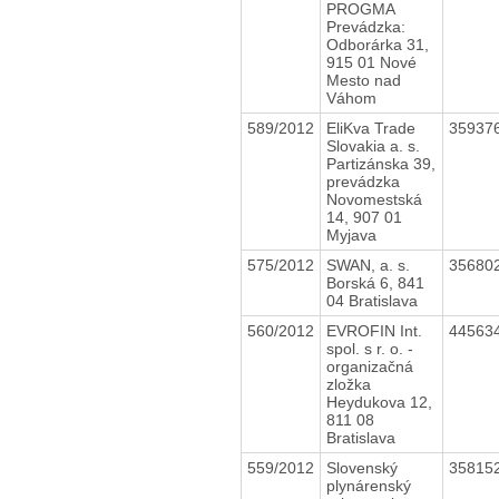
PROGMA
Prevádzka:
Odborárka 31,
915 01 Nové
Mesto nad
Váhom
589/2012
EliKva Trade
35937
Slovakia a. s.
Partizánska 39,
prevádzka
Novomestská
14, 907 01
Myjava
575/2012
SWAN, a. s.
35680
Borská 6, 841
04 Bratislava
560/2012
EVROFIN Int.
44563
spol. s r. o. -
organizačná
zložka
Heydukova 12,
811 08
Bratislava
559/2012
Slovenský
35815
plynárenský