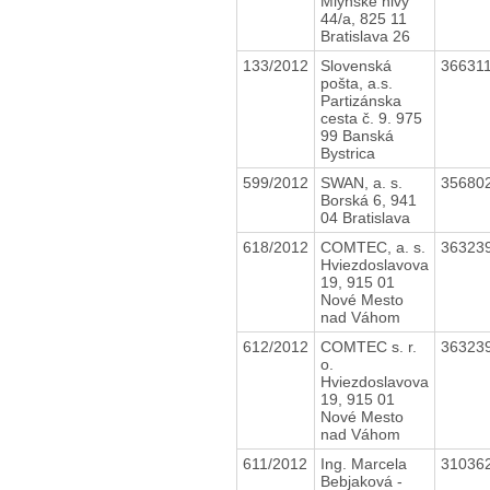
Mlynské nivy
44/a, 825 11
Bratislava 26
133/2012
Slovenská
36631
pošta, a.s.
Partizánska
cesta č. 9. 975
99 Banská
Bystrica
599/2012
SWAN, a. s.
35680
Borská 6, 941
04 Bratislava
618/2012
COMTEC, a. s.
36323
Hviezdoslavova
19, 915 01
Nové Mesto
nad Váhom
612/2012
COMTEC s. r.
36323
o.
Hviezdoslavova
19, 915 01
Nové Mesto
nad Váhom
611/2012
Ing. Marcela
31036
Bebjaková -