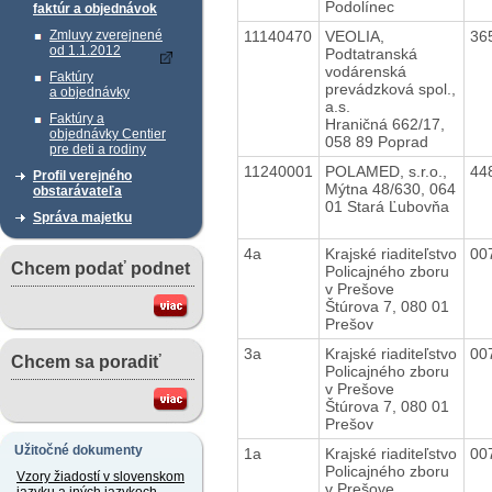
Podolínec
faktúr a objednávok
11140470
VEOLIA,
36
Zmluvy zverejnené
od 1.1.2012
Podtatranská
vodárenská
Faktúry
prevádzková spol.,
a objednávky
a.s.
Faktúry a
Hraničná 662/17,
objednávky Centier
058 89 Poprad
pre deti a rodiny
11240001
POLAMED, s.r.o.,
44
Profil verejného
Mýtna 48/630, 064
obstarávateľa
01 Stará Ľubovňa
Správa majetku
4a
Krajské riaditeľstvo
00
Chcem podať podnet
Policajného zboru
v Prešove
Štúrova 7, 080 01
Prešov
3a
Krajské riaditeľstvo
00
Chcem sa poradiť
Policajného zboru
v Prešove
Štúrova 7, 080 01
Prešov
Užitočné dokumenty
1a
Krajské riaditeľstvo
00
Policajného zboru
Vzory žiadostí v slovenskom
v Prešove