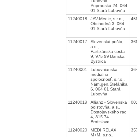
Ľubovňa
Popradská 24, 064
01 Stará Ľubovňa
11240018
JAV-Medic, s.r.o.,
45
Obchodná 3, 064
01 Stará Ľubovňa
11240017
Slovenská pošta,
36
a.s.,
Partizánska cesta
9, 975 99 Banská
Bystrica
11240001
Ľubovnianska
36
mediálna
spoločnosť, s.r.o.,
Nám.gen.Štefánika
6, 064 01 Stará
Ľubovňa
11240019
Allianz - Slovenská
00
poisťovňa, a.s.,
Dostojevského rad
4, 815 74
Bratislava
11240020
MEDI RELAX
35
M+M, s.r.o.,