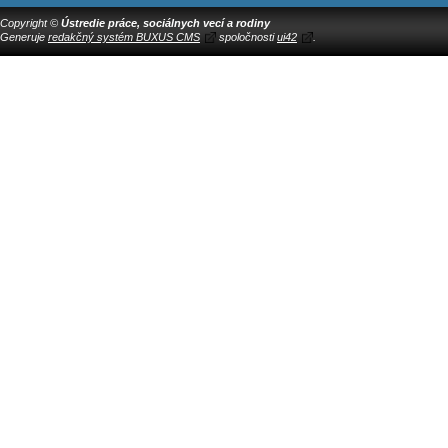
Copyright ©
Ústredie práce, sociálnych vecí a rodiny
Generuje
redakčný systém BUXUS CMS
spoločnosti
ui42
.