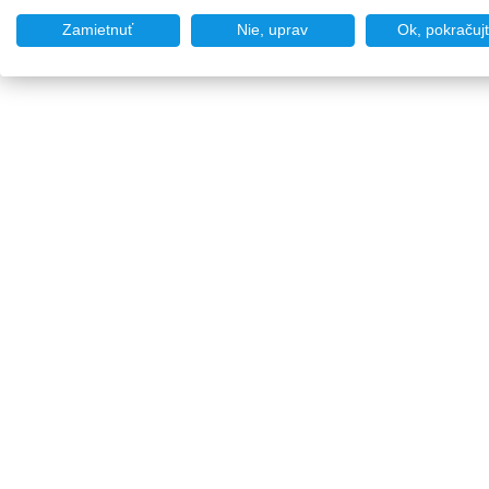
Zamietnuť
Nie, uprav
Ok, pokračuj