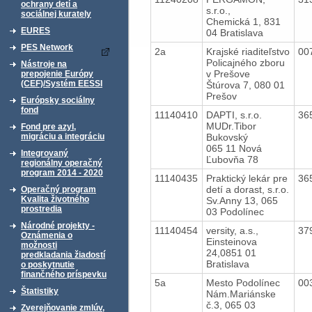
ochrany detí a
s.r.o.,
sociálnej kurately
Chemická 1, 831
EURES
04 Bratislava
PES Network
2a
Krajské riaditeľstvo
00
Policajného zboru
Nástroje na
v Prešove
prepojenie Európy
(CEF)/Systém EESSI
Štúrova 7, 080 01
Prešov
Európsky sociálny
fond
11140410
DAPTI, s.r.o.
36
MUDr.Tibor
Fond pre azyl,
Bukovský
migráciu a integráciu
065 11 Nová
Integrovaný
Ľubovňa 78
regionálny operačný
program 2014 - 2020
11140435
Praktický lekár pre
36
detí a dorast, s.r.o.
Operačný program
Kvalita životného
Sv.Anny 13, 065
prostredia
03 Podolínec
Národné projekty -
11140454
versity, a.s.,
37
Oznámenia o
Einsteinova
možnosti
24,0851 01
predkladania žiadostí
Bratislava
o poskytnutie
finančného príspevku
5a
Mesto Podolínec
00
Štatistiky
Nám.Mariánske
č.3, 065 03
Zverejňovanie zmlúv,