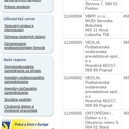
jazyku a iných jazykoch
Štúrova 7, 080 01
Právne predpisy
Prešov
11240004
VBPP, s.r.o.,
45
Užívateľský servis
MUDr.Veronika
Bobuľská
Slobodný prístup k
065 11 Nová
informáciám
Ľubovňa 758
Ochrana osobných údajov
11240003
VEOLIA,
36
Oznamovanie
Podtatranská
protispoločenskej činnosti
vodárenská
prevádzková spol.,
Naše registre
a.s.
Hraničná 662/17,
Sprostredkovatelia
058 89 Poprad
zamestnania za úhradu
11240002
VEOLIA,
36
Agentúry podporovaného
zamestnávania
Podtatranská
vodárenská
Agentúry dočasného
prevádzková spol.,
zamestnávania
a.s.
Sociálne podniky
Hraničná 662/17,
058 89 Poprad
Chránené dielne a
chránené pracoviská
11240005
ORTOPÉDIA I.,
36
Doktor s.r.o.,
Obrancov mieru 3,
064 01 Stará