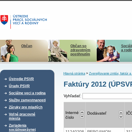
Občan
Občan so
Sociál
zdravotným
a rodi
postihnutím
>
Hlavná stránka
Zverejňovanie zmlúv, faktúr 
Ústredie PSVR
Faktúry 2012 (ÚPSV
Úrady PSVR
Sociálne veci a rodina
Vyhľadať:
Služby zamestnanosti
Záruky pre mladých
Interné
Dodávateľ
IČ
Voľné pracovné
číslo
miesta
Zariadenia
sociálnoprávnej
11240208
PERGAMON,
31