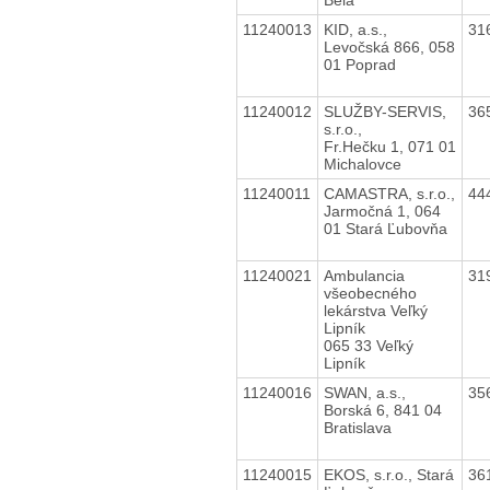
11240013
KID, a.s.,
31
Levočská 866, 058
01 Poprad
11240012
SLUŽBY-SERVIS,
36
s.r.o.,
Fr.Hečku 1, 071 01
Michalovce
11240011
CAMASTRA, s.r.o.,
44
Jarmočná 1, 064
01 Stará Ľubovňa
11240021
Ambulancia
31
všeobecného
lekárstva Veľký
Lipník
065 33 Veľký
Lipník
11240016
SWAN, a.s.,
35
Borská 6, 841 04
Bratislava
11240015
EKOS, s.r.o., Stará
36