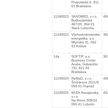
Prepoštská 6, 811
01 Bratislava
11240023
SAXOMED, s.r.o.,
45
Budovateľská
487/20, 064 01
Stará Ľubovňa
11240022
Východoslovenská
36
energetika, a.s.
Mlynská 31, 042
91 Košice
14a
SOFTIP, a.s.
36
Business Crnter
Aruba, Galvaniho
7/D, 821 04
Bratislava
11240024
ReMaD, s.r.o.,
44
Šrobárova 2611/9,
058 01 Poprad
11240025
MUDr.Novajovský,
44
s.r.o.
Na Rovni 308/24,
065 41 Ľubotín