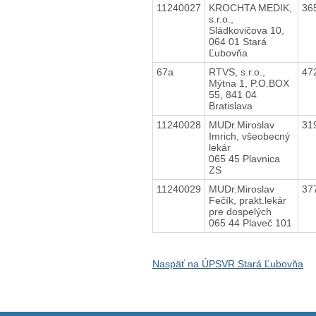
11240027
KROCHTA MEDIK,
36
s.r.o.,
Sládkovičova 10,
064 01 Stará
Ľubovňa
67a
RTVS, s.r.o.,
47
Mýtna 1, P.O.BOX
55, 841 04
Bratislava
11240028
MUDr.Miroslav
31
Imrich, všeobecný
lekár
065 45 Plavnica
ZS
11240029
MUDr.Miroslav
37
Fečík, prakt.lekár
pre dospelých
065 44 Plaveč 101
Naspäť na ÚPSVR Stará Ľubovňa