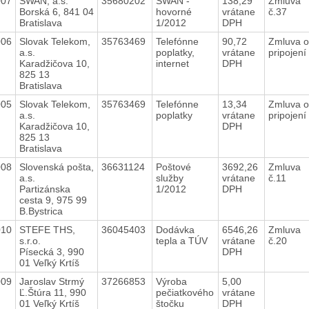
007
SWAN, a.s.
35680202
SWAN -
138,29
Zmluva
Borská 6, 841 04
hovorné
vrátane
č.37
Bratislava
1/2012
DPH
006
Slovak Telekom,
35763469
Telefónne
90,72
Zmluva o
a.s.
poplatky,
vrátane
pripojení
Karadžičova 10,
internet
DPH
825 13
Bratislava
005
Slovak Telekom,
35763469
Telefónne
13,34
Zmluva o
a.s.
poplatky
vrátane
pripojení
Karadžičova 10,
DPH
825 13
Bratislava
008
Slovenská pošta,
36631124
Poštové
3692,26
Zmluva
a.s.
služby
vrátane
č.11
Partizánska
1/2012
DPH
cesta 9, 975 99
B.Bystrica
010
STEFE THS,
36045403
Dodávka
6546,26
Zmluva
s.r.o.
tepla a TÚV
vrátane
č.20
Písecká 3, 990
DPH
01 Veľký Krtíš
009
Jaroslav Strmý
37266853
Výroba
5,00
Ľ.Štúra 11, 990
pečiatkového
vrátane
01 Veľký Krtíš
štočku
DPH