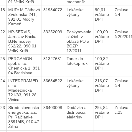
01 Veľký Krtíš
mechaník
018
MUDr.M.Tóthová
31934072
Lekárske
90,61
Zmluva
Zvolenská 241,
výkony
vrátane
č.4
992 01 Modrý
DPH
Kameň
022
HP-SERVIS,
33252009
Poskytovanie
100,00
Zmluva
Jaroslav Backa
služieb v
vrátane
č.20/201
B.Nemcovej
oblasti PO a
DPH
962/22, 990 01
BOZP
Veľký Krtíš
12/2011
025
PERGAMON
31327681
Toner do
100,82
spol. s r.o.
fotokopírok
vrátane
Chemická 1, 831
DPH
04 Bratislava
024
INTERPRAMED
36634522
Lekárske
216,07
Zmluva
s.r.o.
výkony
vrátane
č.4
Mládežnícka
DPH
721/33, 991 28
Vinica
023
Stredoslovenská
36403008
Dodávka a
294,84
Zmluva
energetika, a.s.
distribúcia
vrátane
č.23
Pri Rajčianke
elektriny
DPH
8591/4B, 010 47
Žilina