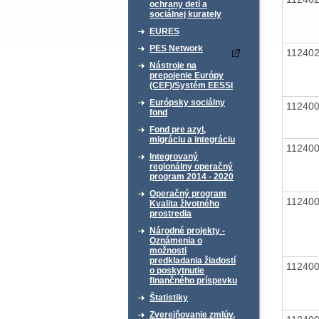
ochrany detí a
sociálnej kurately
EURES
PES Network
11240
Nástroje na
prepojenie Európy
(CEF)/Systém EESSI
Európsky sociálny
11240
fond
Fond pre azyl,
migráciu a integráciu
11240
Integrovaný
regionálny operačný
program 2014 - 2020
Operačný program
11240
Kvalita životného
prostredia
Národné projekty -
Oznámenia o
možnosti
predkladania žiadostí
11240
o poskytnutie
finančného príspevku
Štatistiky
Zverejňovanie zmlúv,