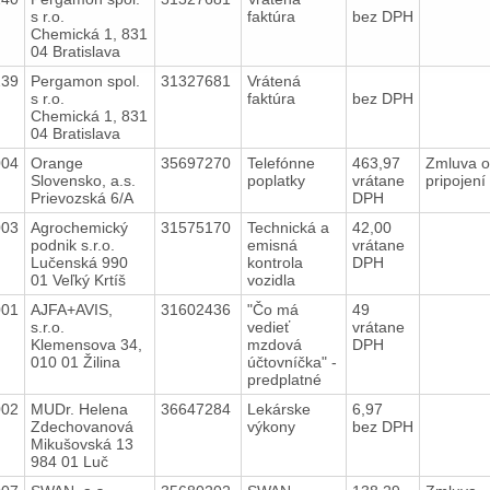
s r.o.
faktúra
bez DPH
Chemická 1, 831
04 Bratislava
239
Pergamon spol.
31327681
Vrátená
s r.o.
faktúra
bez DPH
Chemická 1, 831
04 Bratislava
004
Orange
35697270
Telefónne
463,97
Zmluva o
Slovensko, a.s.
poplatky
vrátane
pripojení
Prievozská 6/A
DPH
003
Agrochemický
31575170
Technická a
42,00
podnik s.r.o.
emisná
vrátane
Lučenská 990
kontrola
DPH
01 Veľký Krtíš
vozidla
001
AJFA+AVIS,
31602436
"Čo má
49
s.r.o.
vedieť
vrátane
Klemensova 34,
mzdová
DPH
010 01 Žilina
účtovníčka" -
predplatné
002
MUDr. Helena
36647284
Lekárske
6,97
Zdechovanová
výkony
bez DPH
Mikušovská 13
984 01 Luč