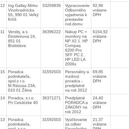
012
Ing.Gallay Mirko
33259836
Vypracovanie
92,96
Vinohradnícka
Odborného
vrátane
55, 990 01 Veľký
vyjadrenia k
DPH
Krtíš
prestavbe
rod.domu
011
Versity, a.s.
36396222
Nákup PC +
6154,92
Einsteinova 24,
monitory na
vrátane
851 01
NP X2 1. HP
DPH
Bratislava
Compaq
6200 Pro
SFF PC 2.
HP LED LA
2006x
015
Poradca
31592503
Personálny a
69,85
podnikateľa,
mzdový
vrátane
spol.s r.o.
poradca -
DPH
M.Rázusa 23A,
predplatné
010 01 Žilina
na rok 2012
014
Poradca, s.r.o.
36371271
Predplatné
24,40
Pri Celulózke 40
PORADCA a
vrátane
ZÁKONY na
DPH
rok 2012
013
Poradca
31592503
Vyúčtovanie
21,37
podnikateľa,
za odber
vrátane
spol. s r.o.
Finančného
DPH