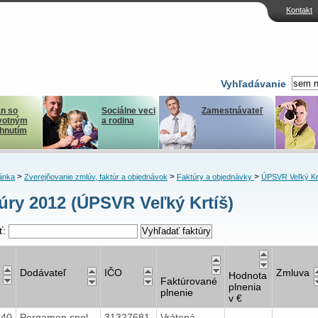
Kontakt
Vyhľadávanie
n so
Sociálne veci
Zamestnávateľ
votným
a rodina
ihnutím
>
>
>
ánka
Zverejňovanie zmlúv, faktúr a objednávok
Faktúry a objednávky
ÚPSVR Veľký Kr
úry 2012 (ÚPSVR Veľký Krtíš)
ť:
Dodávateľ
IČO
Zmluva
Hodnota
Faktúrované
plnenia
plnenie
v €
240
Pergamon spol.
31327681
Vrátená