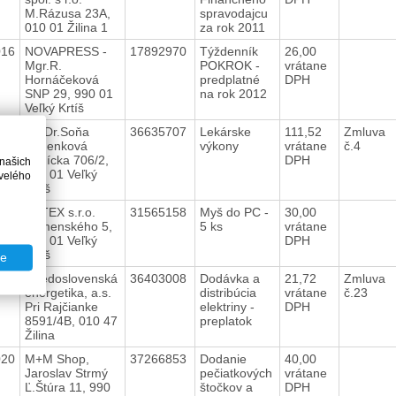
M.Rázusa 23A,
spravodajcu
010 01 Žilina 1
za rok 2011
016
NOVAPRESS -
17892970
Týždenník
26,00
Mgr.R.
POKROK -
vrátane
Hornáčeková
predplatné
DPH
SNP 29, 990 01
na rok 2012
Veľký Krtíš
019
MUDr.Soňa
36635707
Lekárske
111,52
Zmluva
Panenková
výkony
vrátane
č.4
Banícka 706/2,
DPH
 našich
990 01 Veľký
velého
Krtíš
017
DATEX s.r.o.
31565158
Myš do PC -
30,00
Komenského 5,
5 ks
vrátane
990 01 Veľký
DPH
Krtíš
te
021
Stredoslovenská
36403008
Dodávka a
21,72
Zmluva
energetika, a.s.
distribúcia
vrátane
č.23
Pri Rajčianke
elektriny -
DPH
8591/4B, 010 47
preplatok
Žilina
020
M+M Shop,
37266853
Dodanie
40,00
Jaroslav Strmý
pečiatkových
vrátane
Ľ.Štúra 11, 990
štočkov a
DPH