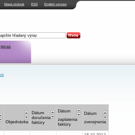
Mapa stránok
RSS
English version
Médiá
tíš
Dátum
Dátum
Dátum
doručenia
zaplatenia
Objednávka
zverejnenia
faktúry
faktúry
18.10.2012