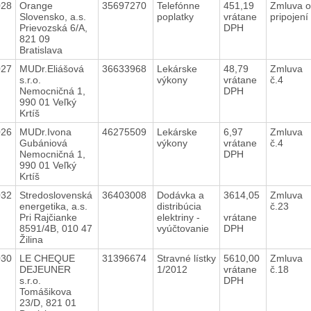
028
Orange
35697270
Telefónne
451,19
Zmluva o
Slovensko, a.s.
poplatky
vrátane
pripojení
Prievozská 6/A,
DPH
821 09
Bratislava
027
MUDr.Eliášová
36633968
Lekárske
48,79
Zmluva
s.r.o.
výkony
vrátane
č.4
Nemocničná 1,
DPH
990 01 Veľký
Krtíš
026
MUDr.Ivona
46275509
Lekárske
6,97
Zmluva
Gubániová
výkony
vrátane
č.4
Nemocničná 1,
DPH
990 01 Veľký
Krtíš
032
Stredoslovenská
36403008
Dodávka a
3614,05
Zmluva
energetika, a.s.
distribúcia
č.23
Pri Rajčianke
elektriny -
vrátane
8591/4B, 010 47
vyúčtovanie
DPH
Žilina
030
LE CHEQUE
31396674
Stravné lístky
5610,00
Zmluva
DEJEUNER
1/2012
vrátane
č.18
s.r.o.
DPH
Tomášikova
23/D, 821 01