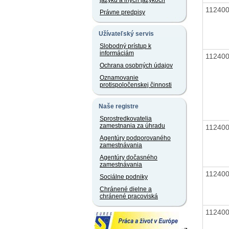
jazyku a iných jazykoch
11240
Právne predpisy
Užívateľský servis
Slobodný prístup k
informáciám
11240
Ochrana osobných údajov
Oznamovanie
protispoločenskej činnosti
Naše registre
Sprostredkovatelia
zamestnania za úhradu
11240
Agentúry podporovaného
zamestnávania
Agentúry dočasného
zamestnávania
11240
Sociálne podniky
Chránené dielne a
chránené pracoviská
11240