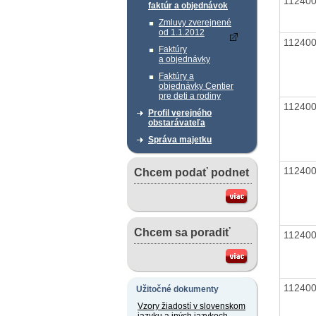
11240
faktúr a objednávok
Zmluvy zverejnené
od 1.1.2012
11240
Faktúry
a objednávky
Faktúry a
objednávky Centier
pre deti a rodiny
11240
Profil verejného
obstarávateľa
Správa majetku
11240
Chcem podať podnet
Chcem sa poradiť
11240
11240
Užitočné dokumenty
Vzory žiadostí v slovenskom