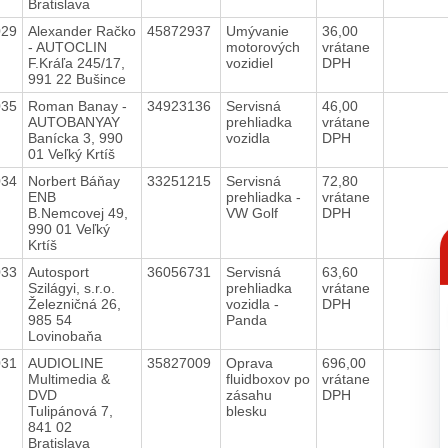
Bratislava
029
Alexander Račko
45872937
Umývanie
36,00
- AUTOCLIN
motorových
vrátane
F.Kráľa 245/17,
vozidiel
DPH
991 22 Bušince
035
Roman Banay -
34923136
Servisná
46,00
AUTOBANYAY
prehliadka
vrátane
Banícka 3, 990
vozidla
DPH
01 Veľký Krtíš
034
Norbert Báňay
33251215
Servisná
72,80
ENB
prehliadka -
vrátane
B.Nemcovej 49,
VW Golf
DPH
990 01 Veľký
C
Krtíš
p
033
Autosport
36056731
Servisná
63,60
Szilágyi, s.r.o.
prehliadka
vrátane
Železničná 26,
vozidla -
DPH
985 54
Panda
Lovinobaňa
031
AUDIOLINE
35827009
Oprava
696,00
Multimedia &
fluidboxov po
vrátane
DVD
zásahu
DPH
Tulipánová 7,
blesku
841 02
Bratislava