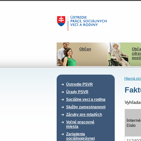
Občan
Obča
zdra
post
Hlavná str
Ústredie PSVR
Fakt
Úrady PSVR
Sociálne veci a rodina
Vyhľada
Služby zamestnanosti
Záruky pre mladých
Interné
Voľné pracovné
číslo
miesta
Zariadenia
sociálnoprávnej
11240