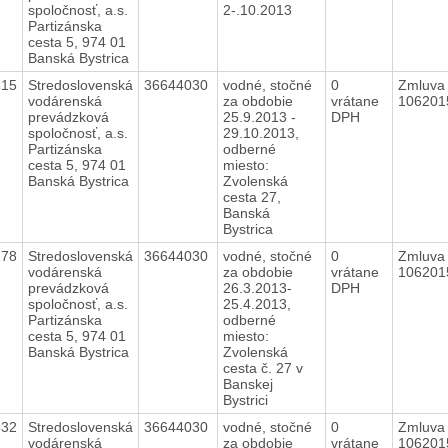
spoločnosť, a.s.
2-.10.2013
Partizánska
cesta 5, 974 01
Banská Bystrica
615
Stredoslovenská
36644030
vodné, stočné
0
Zmluva 
vodárenská
za obdobie
vrátane
10620
prevádzková
25.9.2013 -
DPH
spoločnosť, a.s.
29.10.2013,
Partizánska
odberné
cesta 5, 974 01
miesto:
Banská Bystrica
Zvolenská
cesta 27,
Banská
Bystrica
278
Stredoslovenská
36644030
vodné, stočné
0
Zmluva 
vodárenská
za obdobie
vrátane
10620
prevádzková
26.3.2013-
DPH
spoločnosť, a.s.
25.4.2013,
Partizánska
odberné
cesta 5, 974 01
miesto:
Banská Bystrica
Zvolenská
cesta č. 27 v
Banskej
Bystrici
332
Stredoslovenská
36644030
vodné, stočné
0
Zmluva 
vodárenská
za obdobie
vrátane
10620