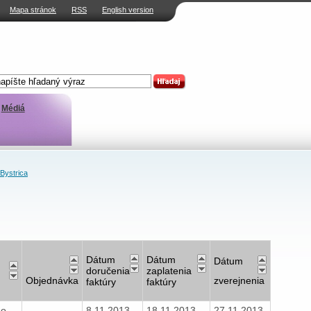
Mapa stránok
RSS
English version
Médiá
ystrica
Dátum
Dátum
Dátum
doručenia
zaplatenia
Objednávka
zverejnenia
faktúry
faktúry
 o
8.11.2013
18.11.2013
27.11.2013