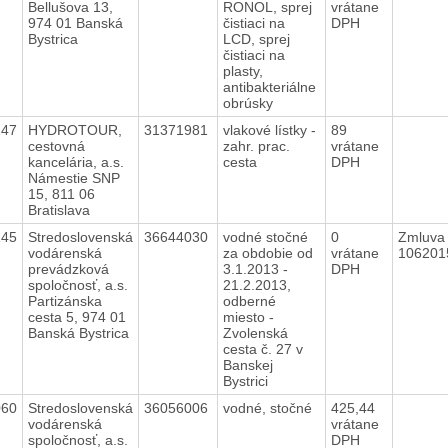
Bellušova 13,
RONOL, sprej
vrátane
974 01 Banská
čistiaci na
DPH
Bystrica
LCD, sprej
čistiaci na
plasty,
antibakteriálne
obrúsky
147
HYDROTOUR,
31371981
vlakové lístky -
89
cestovná
zahr. prac.
vrátane
kancelária, a.s.
cesta
DPH
Námestie SNP
15, 811 06
Bratislava
145
Stredoslovenská
36644030
vodné stočné
0
Zmluva 
vodárenská
za obdobie od
vrátane
10620
prevádzková
3.1.2013 -
DPH
spoločnosť, a.s.
21.2.2013,
Partizánska
odberné
cesta 5, 974 01
miesto -
Banská Bystrica
Zvolenská
cesta č. 27 v
Banskej
Bystrici
060
Stredoslovenská
36056006
vodné, stočné
425,44
vodárenská
vrátane
spoločnosť, a.s.
DPH