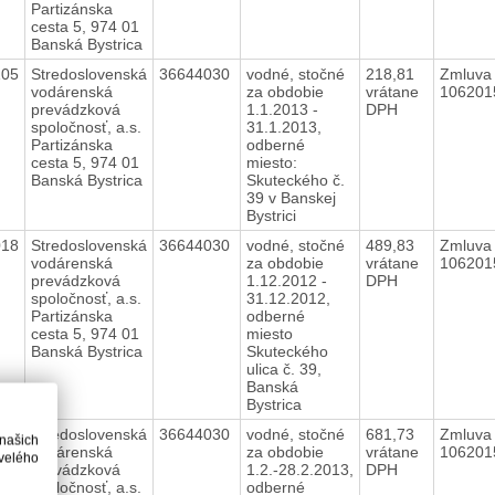
Partizánska
cesta 5, 974 01
Banská Bystrica
105
Stredoslovenská
36644030
vodné, stočné
218,81
Zmluva 
vodárenská
za obdobie
vrátane
10620
prevádzková
1.1.2013 -
DPH
spoločnosť, a.s.
31.1.2013,
Partizánska
odberné
cesta 5, 974 01
miesto:
Banská Bystrica
Skuteckého č.
39 v Banskej
Bystrici
018
Stredoslovenská
36644030
vodné, stočné
489,83
Zmluva 
vodárenská
za obdobie
vrátane
10620
prevádzková
1.12.2012 -
DPH
spoločnosť, a.s.
31.12.2012,
Partizánska
odberné
cesta 5, 974 01
miesto
Banská Bystrica
Skuteckého
ulica č. 39,
Banská
Bystrica
157
Stredoslovenská
36644030
vodné, stočné
681,73
Zmluva 
 našich
vodárenská
za obdobie
vrátane
10620
velého
prevádzková
1.2.-28.2.2013,
DPH
spoločnosť, a.s.
odberné