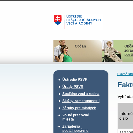
Občan
Obča
zdra
post
Hlavná str
Ústredie PSVR
Fakt
Úrady PSVR
Sociálne veci a rodina
Vyhľada
Služby zamestnanosti
Záruky pre mladých
Interné
Voľné pracovné
číslo
miesta
Zariadenia
sociálnoprávnej
11340