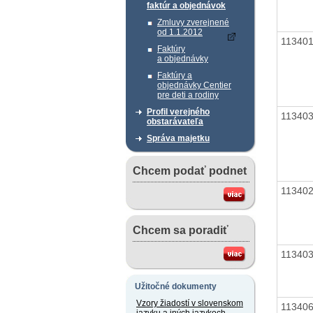
faktúr a objednávok
Zmluvy zverejnené
od 1.1.2012
11340
Faktúry
a objednávky
Faktúry a
objednávky Centier
pre deti a rodiny
Profil verejného
11340
obstarávateľa
Správa majetku
Chcem podať podnet
11340
Chcem sa poradiť
11340
Užitočné dokumenty
Vzory žiadostí v slovenskom
11340