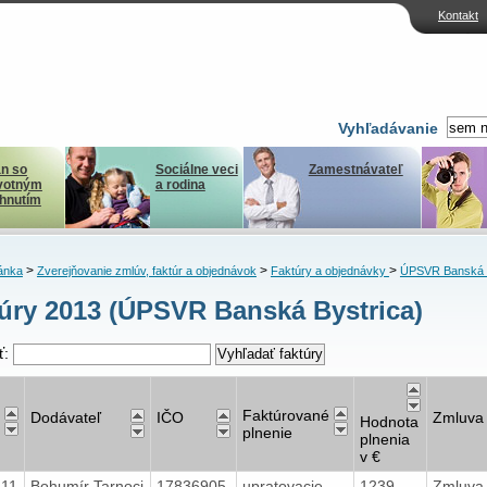
Kontakt
Vyhľadávanie
n so
Sociálne veci
Zamestnávateľ
votným
a rodina
ihnutím
>
>
>
ánka
Zverejňovanie zmlúv, faktúr a objednávok
Faktúry a objednávky
ÚPSVR Banská B
úry 2013 (ÚPSVR Banská Bystrica)
ť:
Faktúrované
Dodávateľ
IČO
Zmluva
Hodnota
plnenie
plnenia
v €
611
Bohumír Tarnoci
17836905
upratovacie
1239
Zmluva