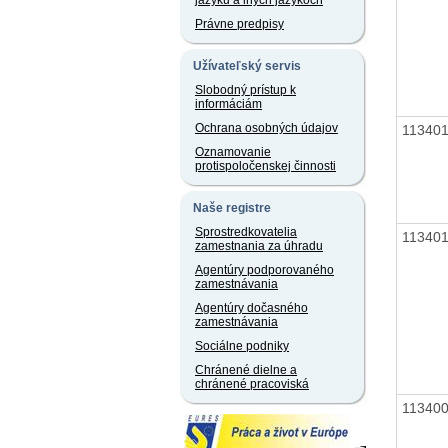
jazyku a iných jazykoch
Právne predpisy
Užívateľský servis
Slobodný prístup k
informáciám
Ochrana osobných údajov
11340
Oznamovanie
protispoločenskej činnosti
Naše registre
Sprostredkovatelia
11340
zamestnania za úhradu
Agentúry podporovaného
zamestnávania
Agentúry dočasného
zamestnávania
Sociálne podniky
Chránené dielne a
chránené pracoviská
11340