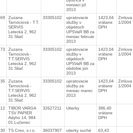
mesiaci júl
2013
169
Zuzana
33305102
upratovacie
1423,04
Zmluva
Tarnóciová - T.T.
služby v
vrátane
1/2004
SERVIS
objektoch
DPH
Letecká 2, 962
UPSVaR BB za
31 Sliač
mesiac február
2013
373
Zuzana
33305102
upratovacie
1423,04
Zmluva 
Tarnociová -
služby v
vrátane
1/2004
T.T.SERVIS
objektoch
DPH
Letecká 2, 962
UPSVaR BB za
31 Sliač
obdobie jún
2013
235
Zuzana
33305102
upratovacie
1423,04
Zmluva 
Tarnociová -
služby za
vrátane
1/2004
T.T.SERVIS
mesiac marec
DPH
Letecká 2, 962
2013
31 Sliač
312
TIBOR VARGA
32627211
Utierky
386,40
TSV PAPIER
vrátane
Adyho 14, 984
DPH
01 Lučenec
630
TS Creo, s.r.o.
36037907
utierky suché
63,43