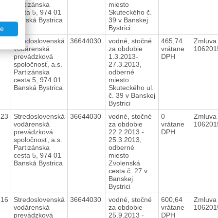
Partizánska
miesto
cesta 5, 974 01
Skuteckého č.
Banská Bystrica
39 v Banskej
Bystrici
te
222
Stredoslovenská
36644030
vodné, stočné
465,74
Zmluva 
vodárenská
za obdobie
vrátane
10620
prevádzková
1.3.2013-
DPH
spoločnosť, a.s.
27.3.2013,
Partizánska
odberné
cesta 5, 974 01
miesto
Banská Bystrica
Skuteckého ul.
č. 39 v Banskej
Bystrici
223
Stredoslovenská
36644030
vodné, stočné
0
Zmluva 
vodárenská
za obdobie
vrátane
10620
prevádzková
22.2.2013 -
DPH
spoločnosť, a.s.
25.3.2013,
Partizánska
odberné
cesta 5, 974 01
miesto
Banská Bystrica
Zvolenská
cesta č. 27 v
Banskej
Bystrici
616
Stredoslovenská
36644030
vodné, stočné
600,64
Zmluva 
vodárenská
za obdobie
vrátane
10620
prevádzková
25.9.2013 -
DPH