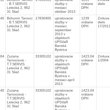
- B.T.SERVIS
služby v
vrátane
dielo
Letecká 2, 962
mesiaci
DPH
31 Sliač
október 2013
540
Bohumír Tarnoci
17836905
upratovacie
1239
Zmluva
- B.T.SERVIS
služby v
vrátane
dielo
Letecká 2, 962
mesiaci
DPH
17/201
31 Sliač
september
2013 v
objektoch
UPSVaR
Banská
Bystrica
284
Zuzana
33305102
upratovacie
1423,04
Zmluva 
Tarnociová -
služby v
vrátane
1/2004
T.T.SERVIS
objektoch
DPH
Letecká 2, 962
UPSVaR
31 Sliač
Banská
Bystrica v
mesiaci apríl
2013
440
Zuzana
33305102
upratovacie
1423,04
Tarnociová -
služby v
vrátane
T.T.SERVIS
objektoch
DPH
Letecká 2, 962
UPSVaR
31 Sliač
Banská
Bystrica v