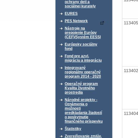
ochrany detí a
sociálnej kurately
EURES
PES Network
11340
Nástroje na
prepojenie Európy
(CEF)/Systém EESSI
Európsky sociálny
fond
Fond pre azyl,
migráciu a integráciu
Integrovaný
11340
regionálny operačný
program 2014 - 2020
Operačný program
Kvalita životného
prostredia
Národné projekty -
Oznámenia o
možnosti
predkladania žiadostí
11340
o poskytnutie
finančného príspevku
Štatistiky
Zverejňovanie zmlúv,