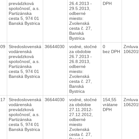
prevádzková
26.4.2013 -
DPH
spoločnosť, a.s.
29.5.2013,
Partizánska
odberné
cesta 5, 974 01
miesto:
Banská Bystrica
Zvolenská
cesta č. 27,
Banská
Bystrica
509
Stredoslovenská
36644030
vodné, stočné
0
Zmluva 
vodárenská
za obdobie
bez DPH
10620
prevádzková
26.7.2013 -
spoločnosť, a.s.
26.8.2013,
Partizánska
odberné
cesta 5, 974 01
miesto:
Banská Bystrica
Zvolenská
cesta č. 27,
Banská
Bystrica
017
Stredoslovenská
36644030
vodné, stočné
154,55
Zmluva 
vodárenská
za obdobie
vrátane
10620
prevádzková
27.11.2012-
DPH
spoločnosť, a.s.
27.12.2012,
Partizánska
odberné
cesta 5, 974 01
miesto
Banská Bystrica
Zvolenská
cesta č. 27,