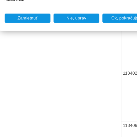
Zamietnuť
Nie, uprav
Ok, pokračuj
11340
11340
11340