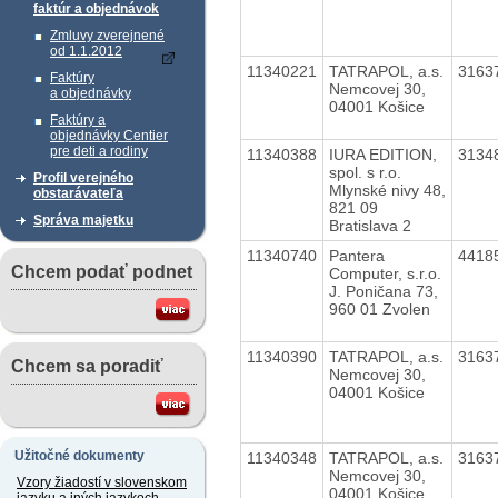
faktúr a objednávok
Zmluvy zverejnené
od 1.1.2012
11340221
TATRAPOL, a.s.
3163
Faktúry
Nemcovej 30,
a objednávky
04001 Košice
Faktúry a
objednávky Centier
pre deti a rodiny
11340388
IURA EDITION,
3134
spol. s r.o.
Profil verejného
Mlynské nivy 48,
obstarávateľa
821 09
Správa majetku
Bratislava 2
11340740
Pantera
4418
Chcem podať podnet
Computer, s.r.o.
J. Poničana 73,
960 01 Zvolen
11340390
TATRAPOL, a.s.
3163
Chcem sa poradiť
Nemcovej 30,
04001 Košice
Užitočné dokumenty
11340348
TATRAPOL, a.s.
3163
Nemcovej 30,
Vzory žiadostí v slovenskom
04001 Košice