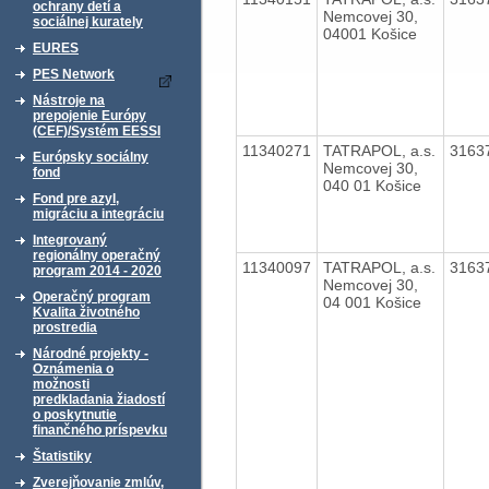
ochrany detí a
Nemcovej 30,
sociálnej kurately
04001 Košice
EURES
PES Network
Nástroje na
prepojenie Európy
(CEF)/Systém EESSI
11340271
TATRAPOL, a.s.
3163
Európsky sociálny
Nemcovej 30,
fond
040 01 Košice
Fond pre azyl,
migráciu a integráciu
Integrovaný
regionálny operačný
11340097
TATRAPOL, a.s.
3163
program 2014 - 2020
Nemcovej 30,
Operačný program
04 001 Košice
Kvalita životného
prostredia
Národné projekty -
Oznámenia o
možnosti
predkladania žiadostí
o poskytnutie
finančného príspevku
Štatistiky
Zverejňovanie zmlúv,