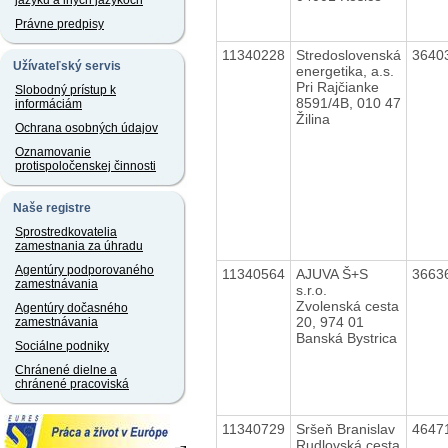
jazyku a iných jazykoch
Právne predpisy
11340228
Stredoslovenská
3640
Užívateľský servis
energetika, a.s.
Pri Rajčianke
Slobodný prístup k
8591/4B, 010 47
informáciám
Žilina
Ochrana osobných údajov
Oznamovanie
protispoločenskej činnosti
Naše registre
Sprostredkovatelia
zamestnania za úhradu
Agentúry podporovaného
11340564
AJUVA Š+S
3663
zamestnávania
s.r.o.
Zvolenská cesta
Agentúry dočasného
20, 974 01
zamestnávania
Banská Bystrica
Sociálne podniky
Chránené dielne a
chránené pracoviská
11340729
Sršeň Branislav
4647
Rudlovská cesta