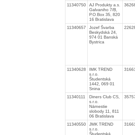
11340750
AJ Produkty a.s.
3626
Galvaniho 7/B,
P.O.Box 35, 820
16 Bratislava
11340657
Jozef Švarba
2262
Beskydská 24,
974 01 Banská
Bystrica
11340628
IMK TREND
3166
s.r.o.
Študentská
1442, 069 01
Snina
11340111
Diners Club CS,
3575
s.r.o.
Námestie
slobody 11, 811
06 Bratislava
11340550
JMK TREND
3166
s.r.o.
Študentská