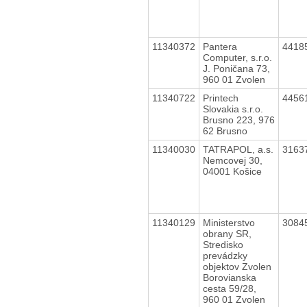
11340372
Pantera
4418
Computer, s.r.o.
J. Poničana 73,
960 01 Zvolen
11340722
Printech
4456
Slovakia s.r.o.
Brusno 223, 976
62 Brusno
11340030
TATRAPOL, a.s.
3163
Nemcovej 30,
04001 Košice
11340129
Ministerstvo
3084
obrany SR,
Stredisko
prevádzky
objektov Zvolen
Borovianska
cesta 59/28,
960 01 Zvolen