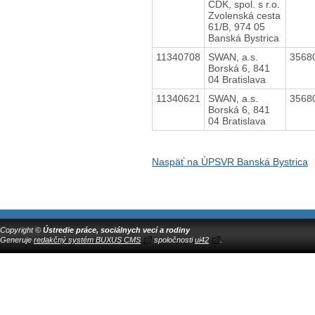
CDK, spol. s r.o.
Zvolenská cesta
61/B, 974 05
Banská Bystrica
11340708
SWAN, a.s.
3568
Borská 6, 841
04 Bratislava
11340621
SWAN, a.s.
3568
Borská 6, 841
04 Bratislava
Naspäť na ÚPSVR Banská Bystrica
Copyright ©
Ústredie práce, sociálnych vecí a rodiny
Generuje
redakčný systém BUXUS CMS
spoločnosti
ui42
.