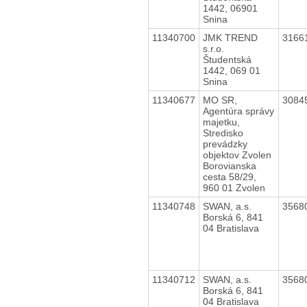
1442, 06901
Snina
11340700
JMK TREND
3166
s.r.o.
Študentská
1442, 069 01
Snina
11340677
MO SR,
3084
Agentúra správy
majetku,
Stredisko
prevádzky
objektov Zvolen
Borovianska
cesta 58/29,
960 01 Zvolen
11340748
SWAN, a.s.
3568
Borská 6, 841
04 Bratislava
11340712
SWAN, a.s.
3568
Borská 6, 841
04 Bratislava