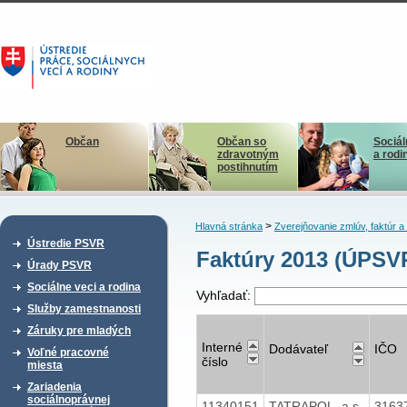
Občan
Občan so
Sociál
zdravotným
a rodi
postihnutím
>
Hlavná stránka
Zverejňovanie zmlúv, faktúr 
Ústredie PSVR
Faktúry 2013 (ÚPSV
Úrady PSVR
Sociálne veci a rodina
Vyhľadať:
Služby zamestnanosti
Záruky pre mladých
Interné
Dodávateľ
IČO
Voľné pracovné
číslo
miesta
Zariadenia
sociálnoprávnej
11340151
TATRAPOL, a.s.
3163