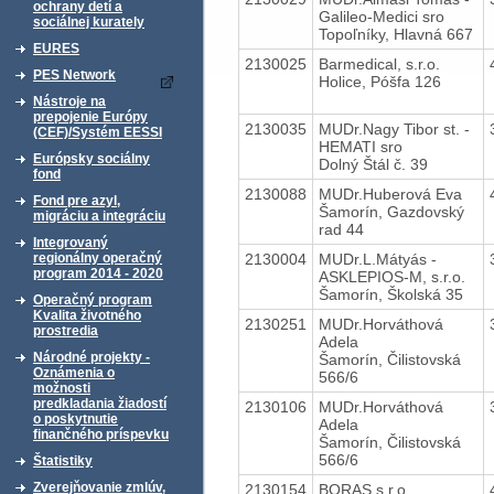
ochrany detí a
Galileo-Medici sro
sociálnej kurately
Topoľníky, Hlavná 667
EURES
2130025
Barmedical, s.r.o.
PES Network
Holice, Póšfa 126
Nástroje na
prepojenie Európy
2130035
MUDr.Nagy Tibor st. -
(CEF)/Systém EESSI
HEMATI sro
Európsky sociálny
Dolný Štál č. 39
fond
2130088
MUDr.Huberová Eva
Fond pre azyl,
Šamorín, Gazdovský
migráciu a integráciu
rad 44
Integrovaný
2130004
MUDr.L.Mátyás -
regionálny operačný
program 2014 - 2020
ASKLEPIOS-M, s.r.o.
Šamorín, Školská 35
Operačný program
Kvalita životného
2130251
MUDr.Horváthová
prostredia
Adela
Národné projekty -
Šamorín, Čilistovská
Oznámenia o
566/6
možnosti
predkladania žiadostí
2130106
MUDr.Horváthová
o poskytnutie
Adela
finančného príspevku
Šamorín, Čilistovská
566/6
Štatistiky
Zverejňovanie zmlúv,
2130154
BORAS s.r.o.