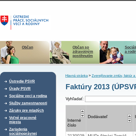
Občan
Občan so
Sociál
zdravotným
a rodi
postihnutím
>
Hlavná stránka
Zverejňovanie zmlúv, faktúr 
Ústredie PSVR
Faktúry 2013 (ÚPSV
Úrady PSVR
Sociálne veci a rodina
Vyhľadať:
Služby zamestnanosti
Záruky pre mladých
Dodávateľ
Voľné pracovné
Interné
miesta
číslo
Zariadenia
sociálnoprávnej
2130029
MUDr.Almási Tomáš -