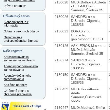
jazyku a iných jazykoch
2130028
MUDr.Bothová Alžbeta
- HEL-MED sro
Právne predpisy
Šamorín, Školská 35
Užívateľský servis
2130026
SANDREX s.r.o.
D.Streda, Čigérska
Slobodný prístup k
1838/36
informáciám
2130022
BORAS s.r.o.
Ochrana osobných údajov
D.Streda,
Oznamovanie
gen.Svobodu 1939/1
protispoločenskej činnosti
2130126
ASKLEPIOS-M s.r.o. -
MUDr.L.Mátyás
Naše registre
Šamorín, Školská 35
Sprostredkovatelia
2130274
SANDREX s.r.o.
zamestnania za úhradu
D.Streda, Čigérska
Agentúry podporovaného
1838/36
zamestnávania
2130150
SANDREX s.r.o.
Agentúry dočasného
D.Streda, Čigérska
zamestnávania
1838/36
Sociálne podniky
2130459
MUDr.Horváthová
Chránené dielne a
Adela
chránené pracoviská
Šamorín,Čilistovská
566/6
2130447
MUDr.Modravá Emília