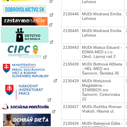
Lehnice
2130446
MUDr.Modravá Emília
Lehnice
2130445
MUDr.Modravá Emília
Lehnice
2130443
MUDr.Matica Eduard -
EDMA-MED s.r.o.
Okoč, Lipový rad 2
2130439
MUDr.Bothová Alžbeta
- HEL-MED sro
Šamorín, Školská 35
2130429
MUDr.Motúzová
Magdaléna -
STARBIOS sro
Šamorín, Cintorínska
22
2130427
MUDr.Ružička Roman
Vrakúň, Hlavná ul.
2130426
MUDr.Babejová Edita -