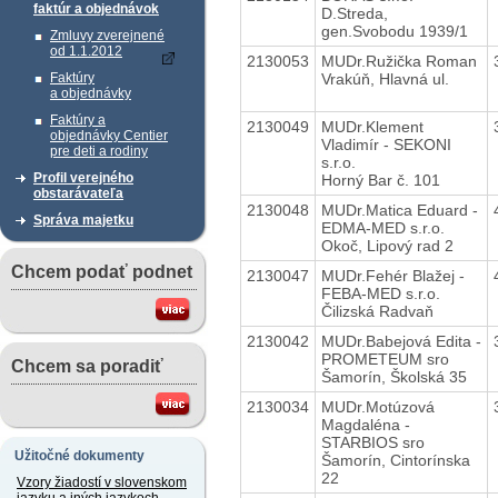
faktúr a objednávok
D.Streda,
gen.Svobodu 1939/1
Zmluvy zverejnené
od 1.1.2012
2130053
MUDr.Ružička Roman
Vrakúň, Hlavná ul.
Faktúry
a objednávky
Faktúry a
2130049
MUDr.Klement
objednávky Centier
Vladimír - SEKONI
pre deti a rodiny
s.r.o.
Profil verejného
Horný Bar č. 101
obstarávateľa
2130048
MUDr.Matica Eduard -
Správa majetku
EDMA-MED s.r.o.
Okoč, Lipový rad 2
Chcem podať podnet
2130047
MUDr.Fehér Blažej -
FEBA-MED s.r.o.
Čilizská Radvaň
2130042
MUDr.Babejová Edita -
PROMETEUM sro
Chcem sa poradiť
Šamorín, Školská 35
2130034
MUDr.Motúzová
Magdaléna -
STARBIOS sro
Užitočné dokumenty
Šamorín, Cintorínska
22
Vzory žiadostí v slovenskom