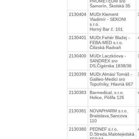
PROMETEUM sro
Šamorín, Školská 35
2130404
MUDr.Klement
Vladimír - SEKONI
s.r.o.
Horný Bar č. 101
2130401
MUDr.Fehér Blažej -
FEBA-MED s.r.o.
Čilizská Radvaň
2130400
MUDr.Laczkóova -
SANDREX sro
DS,Čigérska 1838/36
2130399
MUDr.Almási Tomáš -
Galileo-Medici sro
Topoľníky, Hlavná 667
2130383
Barmedical, s.r.o.
Holice, Póšfa 126
2130381
NOVAPHARM s.r.o.
Bratislava,Sancova
110
2130380
PEDNEF s.r.o.
D.Streda,Malotejedská
650/44