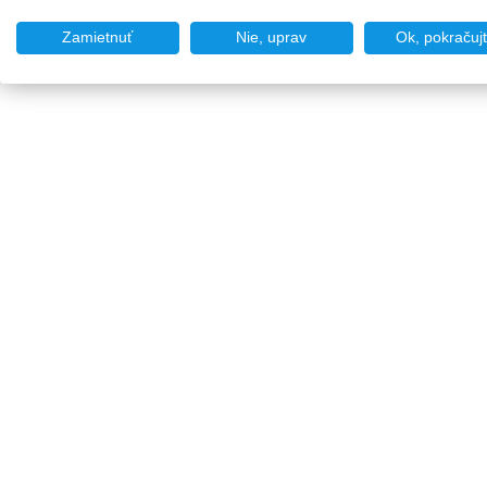
Zamietnuť
Nie, uprav
Ok, pokračuj