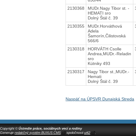
2130368
MUDr.Nagy Tibor st. -
HEMATI sro
Dolný Štál č. 39
2130355
MUDr.Horváthová
Adela
Šamorín,Čilistovská
566/6
2130318
HORVÁTH Csolle
Andrea,MUDr.-Reladin
sro
Kútniky 493
2130317
Nagy Tibor st.,MUDr.-
Hemati
Dolný Štál č. 39
Naspäť na ÚPSVR Dunajská Streda
Copyright ©
Ústredie práce, sociálnych vecí a rodiny
Generuje
redakčný systém BUXUS CMS
spoločnosti
ui42
.