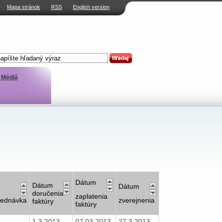
Mapa stránok
RSS
English version
Médiá
Dátum
Dátum
Dátum
doručenia
zaplatenia
jednávka
zverejnenia
faktúry
faktúry
1.3.2013
07.03.2013
27.3.2013