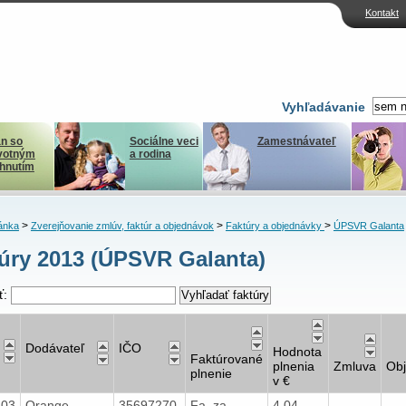
Kontakt
Vyhľadávanie
n so
Sociálne veci
Zamestnávateľ
votným
a rodina
ihnutím
>
>
>
ánka
Zverejňovanie zmlúv, faktúr a objednávok
Faktúry a objednávky
ÚPSVR Galanta
úry 2013 (ÚPSVR Galanta)
ť:
Dodávateľ
IČO
Hodnota
Faktúrované
plnenia
Zmluva
Ob
plnenie
v €
103
Orange
35697270
Fa. za
4,04