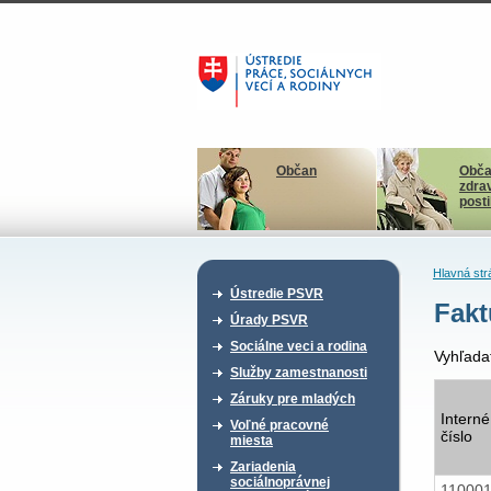
Občan
Obča
zdra
post
Hlavná str
Ústredie PSVR
Fakt
Úrady PSVR
Sociálne veci a rodina
Vyhľada
Služby zamestnanosti
Záruky pre mladých
Interné
Voľné pracovné
číslo
miesta
Zariadenia
sociálnoprávnej
11000