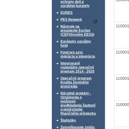
ochrany detí a
sociálnej kurately
EURES
PES Network
11000
Nástroje na
prepojenie Európy
(CEF)/Systém EESSI
Európsky sociálny
fond
11000
Fond pre azyl,
migráciu a integráciu
Integrovaný
regionálny operačný
program 2014 - 2020
11000
Operačný program
Kvalita životného
prostredia
Národné projekty -
Oznámenia o
možnosti
11000
predkladania žiadostí
o poskytnutie
finančného príspevku
Štatistiky
Zverejňovanie zmlúv,