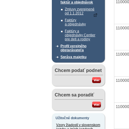
11000
faktúr a objednávok
Zmluvy zverejnené
od 1.1.2012
Faktúry
a objednávky
11000
Faktúry a
objednávky Centier
pre deti a rodiny
Profil verejného
obstarávateľa
11000
Správa majetku
Chcem podať podnet
11000
Chcem sa poradiť
11000
Užitočné dokumenty
Vzory žiadostí v slovenskom