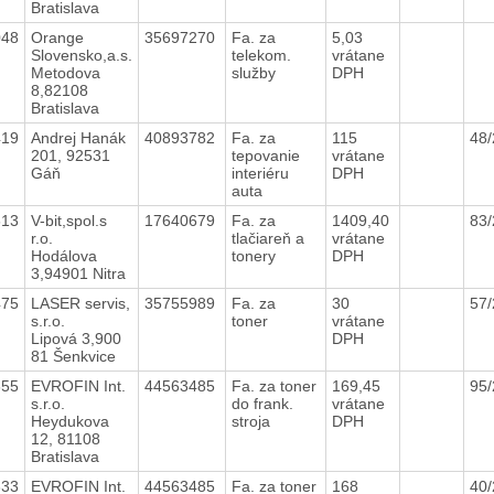
Bratislava
048
Orange
35697270
Fa. za
5,03
Slovensko,a.s.
telekom.
vrátane
Metodova
služby
DPH
8,82108
Bratislava
419
Andrej Hanák
40893782
Fa. za
115
48
201, 92531
tepovanie
vrátane
Gáň
interiéru
DPH
auta
613
V-bit,spol.s
17640679
Fa. za
1409,40
83
r.o.
tlačiareň a
vrátane
Hodálova
tonery
DPH
3,94901 Nitra
475
LASER servis,
35755989
Fa. za
30
57
s.r.o.
toner
vrátane
Lipová 3,900
DPH
81 Šenkvice
655
EVROFIN Int.
44563485
Fa. za toner
169,45
95
s.r.o.
do frank.
vrátane
Heydukova
stroja
DPH
12, 81108
Bratislava
333
EVROFIN Int.
44563485
Fa. za toner
168
40