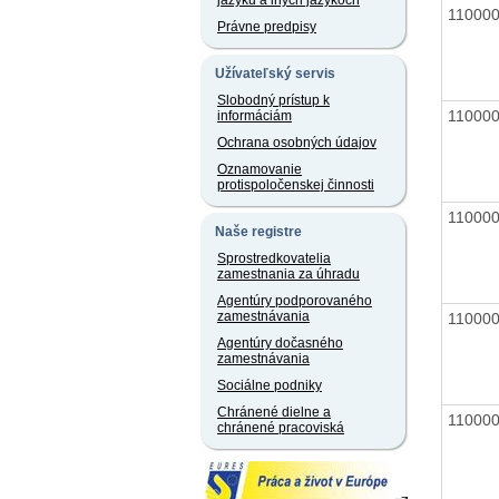
jazyku a iných jazykoch
11000
Právne predpisy
Užívateľský servis
Slobodný prístup k
11000
informáciám
Ochrana osobných údajov
Oznamovanie
protispoločenskej činnosti
11000
Naše registre
Sprostredkovatelia
zamestnania za úhradu
Agentúry podporovaného
zamestnávania
11000
Agentúry dočasného
zamestnávania
Sociálne podniky
Chránené dielne a
11000
chránené pracoviská