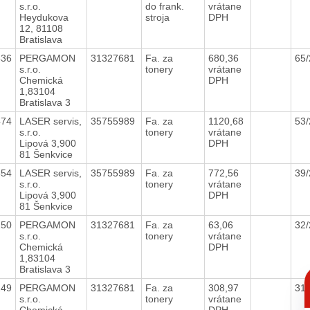
s.r.o.
do frank.
vrátane
Heydukova
stroja
DPH
12, 81108
Bratislava
536
PERGAMON
31327681
Fa. za
680,36
65
s.r.o.
tonery
vrátane
Chemická
DPH
1,83104
Bratislava 3
474
LASER servis,
35755989
Fa. za
1120,68
53
s.r.o.
tonery
vrátane
Lipová 3,900
DPH
81 Šenkvice
354
LASER servis,
35755989
Fa. za
772,56
39
s.r.o.
tonery
vrátane
Lipová 3,900
DPH
81 Šenkvice
250
PERGAMON
31327681
Fa. za
63,06
32
s.r.o.
tonery
vrátane
Chemická
DPH
1,83104
Bratislava 3
C
p
249
PERGAMON
31327681
Fa. za
308,97
31
s.r.o.
tonery
vrátane
Chemická
DPH