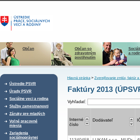
Občan
Občan so
Sociál
zdravotným
a rodi
postihnutím
>
Hlavná stránka
Zverejňovanie zmlúv, faktúr 
Ústredie PSVR
Faktúry 2013 (ÚPS
Úrady PSVR
Sociálne veci a rodina
Vyhľadať:
Služby zamestnanosti
Záruky pre mladých
Interné
Dodávateľ
I
Voľné pracovné
číslo
miesta
Zariadenia
sociálnoprávnej
11340458
LUKAM s.r.o., MUDr.
4