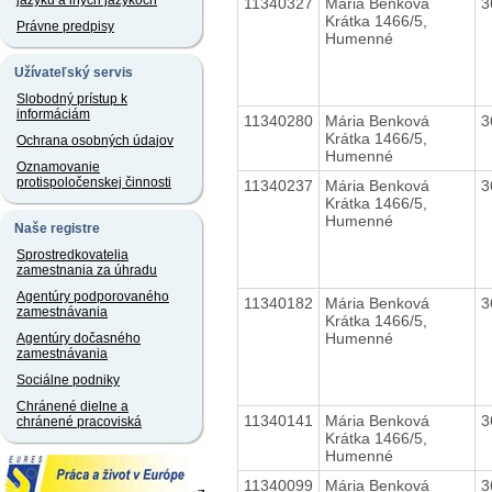
jazyku a iných jazykoch
11340327
Mária Benková
3
Krátka 1466/5,
Právne predpisy
Humenné
Užívateľský servis
Slobodný prístup k
informáciám
11340280
Mária Benková
3
Krátka 1466/5,
Ochrana osobných údajov
Humenné
Oznamovanie
protispoločenskej činnosti
11340237
Mária Benková
3
Krátka 1466/5,
Humenné
Naše registre
Sprostredkovatelia
zamestnania za úhradu
Agentúry podporovaného
11340182
Mária Benková
3
zamestnávania
Krátka 1466/5,
Humenné
Agentúry dočasného
zamestnávania
Sociálne podniky
Chránené dielne a
11340141
Mária Benková
3
chránené pracoviská
Krátka 1466/5,
Humenné
11340099
Mária Benková
3