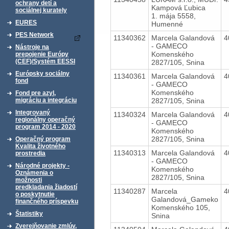
ochrany detí a
Kampová Ľubica
sociálnej kurately
1. mája 5558,
EURES
Humenné
PES Network
11340362
Marcela Galandová
4
- GAMECO
Nástroje na
Komenského
prepojenie Európy
(CEF)/Systém EESSI
2827/105, Snina
Európsky sociálny
11340361
Marcela Galandová
4
fond
- GAMECO
Komenského
Fond pre azyl,
2827/105, Snina
migráciu a integráciu
Integrovaný
11340324
Marcela Galandová
4
regionálny operačný
- GAMECO
program 2014 - 2020
Komenského
2827/105, Snina
Operačný program
Kvalita životného
11340313
Marcela Galandová
4
prostredia
- GAMECO
Národné projekty -
Komenského
Oznámenia o
2827/105, Snina
možnosti
predkladania žiadostí
11340287
Marcela
4
o poskytnutie
Galandová_Gameko
finančného príspevku
Komenského 105,
Štatistiky
Snina
Zverejňovanie zmlúv,