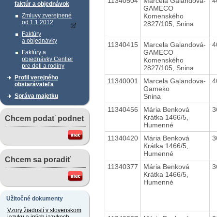
11340504
Marcela Galandová-
4
faktúr a objednávok
GAMECO
Komenského
Zmluvy zverejnené
od 1.1.2012
2827/105, Snina
Faktúry
a objednávky
11340415
Marcela Galandová-
4
GAMECO
Faktúry a
objednávky Centier
Komenského
pre deti a rodiny
2827/105, Snina
Profil verejného
11340001
Marcela Galandova-
4
obstarávateľa
Gameko
Snina
Správa majetku
11340456
Mária Benková
3
Krátka 1466/5,
Chcem podať podnet
Humenné
11340420
Mária Benková
3
Krátka 1466/5,
Humenné
Chcem sa poradiť
11340377
Mária Benková
3
Krátka 1466/5,
Humenné
Užitočné dokumenty
Vzory žiadostí v slovenskom