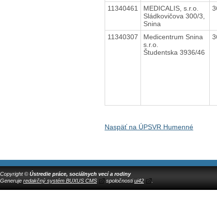
11340461
MEDICALIS, s.r.o.
3
Sládkovičova 300/3,
Snina
11340307
Medicentrum Snina
3
s.r.o.
Študentska 3936/46
Naspäť na ÚPSVR Humenné
Copyright ©
Ústredie práce, sociálnych vecí a rodiny
Generuje
redakčný systém BUXUS CMS
spoločnosti
ui42
.