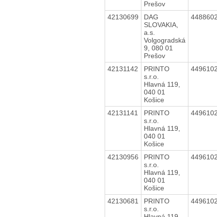
Prešov
42130699
DAG
448860
SLOVAKIA,
a.s.
Volgogradská
9, 080 01
Prešov
42131142
PRINTO
449610
s.r.o.
Hlavná 119,
040 01
Košice
42131141
PRINTO
449610
s.r.o.
Hlavná 119,
040 01
Košice
42130956
PRINTO
449610
s.r.o.
Hlavná 119,
040 01
Košice
42130681
PRINTO
449610
s.r.o.
Hlavná 119,