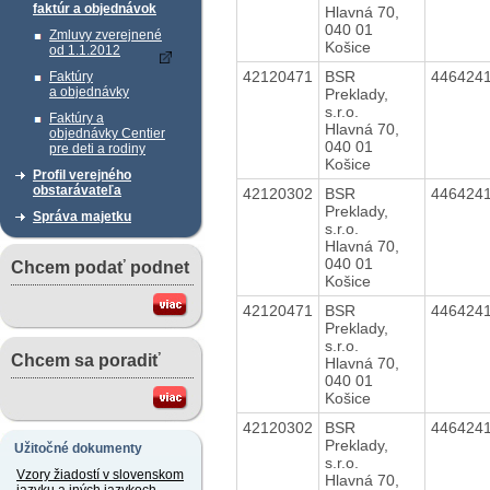
faktúr a objednávok
Hlavná 70,
040 01
Zmluvy zverejnené
Košice
od 1.1.2012
42120471
BSR
446424
Faktúry
a objednávky
Preklady,
s.r.o.
Faktúry a
Hlavná 70,
objednávky Centier
040 01
pre deti a rodiny
Košice
Profil verejného
obstarávateľa
42120302
BSR
446424
Preklady,
Správa majetku
s.r.o.
Hlavná 70,
040 01
Chcem podať podnet
Košice
42120471
BSR
446424
Preklady,
s.r.o.
Chcem sa poradiť
Hlavná 70,
040 01
Košice
42120302
BSR
446424
Preklady,
Užitočné dokumenty
s.r.o.
Vzory žiadostí v slovenskom
Hlavná 70,