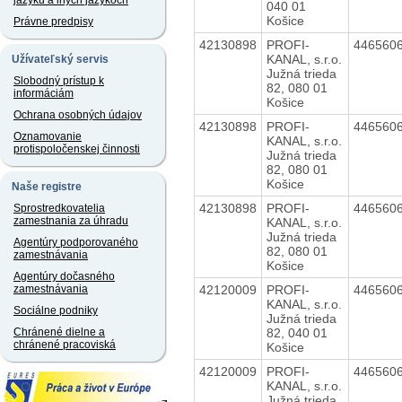
jazyku a iných jazykoch
040 01
Košice
Právne predpisy
42130898
PROFI-
446560
KANAL, s.r.o.
Užívateľský servis
Južná trieda
Slobodný prístup k
82, 080 01
informáciám
Košice
Ochrana osobných údajov
42130898
PROFI-
446560
Oznamovanie
KANAL, s.r.o.
protispoločenskej činnosti
Južná trieda
82, 080 01
Košice
Naše registre
42130898
PROFI-
446560
Sprostredkovatelia
zamestnania za úhradu
KANAL, s.r.o.
Južná trieda
Agentúry podporovaného
82, 080 01
zamestnávania
Košice
Agentúry dočasného
42120009
PROFI-
446560
zamestnávania
KANAL, s.r.o.
Sociálne podniky
Južná trieda
82, 040 01
Chránené dielne a
chránené pracoviská
Košice
42120009
PROFI-
446560
KANAL, s.r.o.
Južná trieda