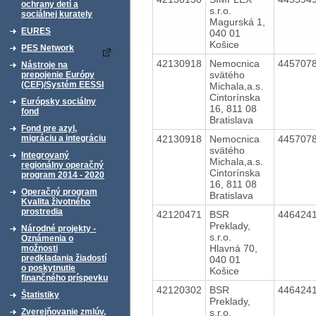
ochrany detí a
s.r.o.
sociálnej kurately
Magurská 1,
EURES
040 01
Košice
PES Network
42130918
Nemocnica
445707
Nástroje na
svätého
prepojenie Európy
(CEF)/Systém EESSI
Michala,a.s.
Cintorínska
Európsky sociálny
16, 811 08
fond
Bratislava
Fond pre azyl,
42130918
Nemocnica
445707
migráciu a integráciu
svätého
Integrovaný
Michala,a.s.
regionálny operačný
Cintorínska
program 2014 - 2020
16, 811 08
Operačný program
Bratislava
Kvalita životného
prostredia
42120471
BSR
446424
Preklady,
Národné projekty -
s.r.o.
Oznámenia o
Hlavná 70,
možnosti
predkladania žiadostí
040 01
o poskytnutie
Košice
finančného príspevku
42120302
BSR
446424
Štatistiky
Preklady,
s.r.o.
Zverejňovanie zmlúv,