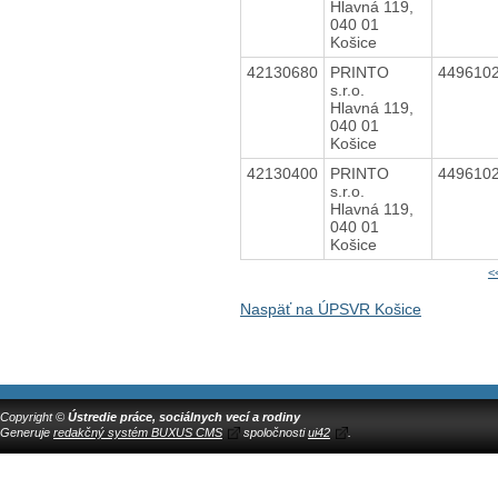
Hlavná 119,
040 01
Košice
42130680
PRINTO
449610
s.r.o.
Hlavná 119,
040 01
Košice
42130400
PRINTO
449610
s.r.o.
Hlavná 119,
040 01
Košice
<
Naspäť na ÚPSVR Košice
Copyright ©
Ústredie práce, sociálnych vecí a rodiny
Generuje
redakčný systém BUXUS CMS
spoločnosti
ui42
.