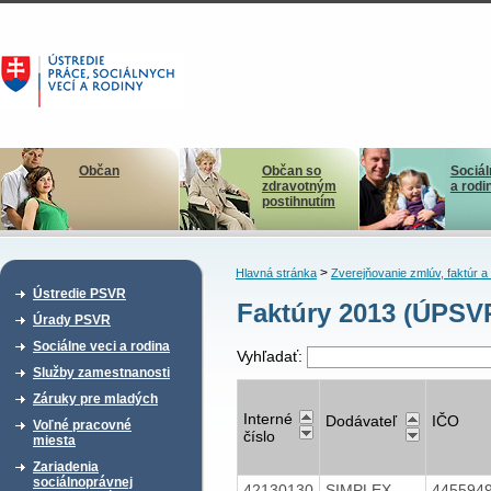
Občan
Občan so
Sociál
zdravotným
a rodi
postihnutím
>
Hlavná stránka
Zverejňovanie zmlúv, faktúr 
Ústredie PSVR
Faktúry 2013 (ÚPSV
Úrady PSVR
Sociálne veci a rodina
Vyhľadať:
Služby zamestnanosti
Záruky pre mladých
Interné
Dodávateľ
IČO
Voľné pracovné
číslo
miesta
Zariadenia
sociálnoprávnej
42130130
SIMPLEX
445594