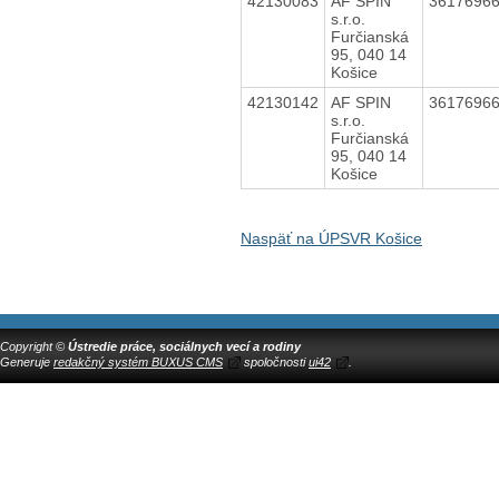
42130083
AF SPIN
3617696
s.r.o.
Furčianská
95, 040 14
Košice
42130142
AF SPIN
3617696
s.r.o.
Furčianská
95, 040 14
Košice
Naspäť na ÚPSVR Košice
Copyright ©
Ústredie práce, sociálnych vecí a rodiny
Generuje
redakčný systém BUXUS CMS
spoločnosti
ui42
.