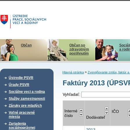
Občan
Občan so
Sociál
zdravotným
a rodi
postihnutím
>
Hlavná stránka
Zverejňovanie zmlúv, faktúr 
Ústredie PSVR
Faktúry 2013 (ÚPSV
Úrady PSVR
Sociálne veci a rodina
Vyhľadať:
Služby zamestnanosti
Záruky pre mladých
Interné
IČO
Voľné pracovné
číslo
miesta
Dodávateľ
Zariadenia
sociálnoprávnej
2013