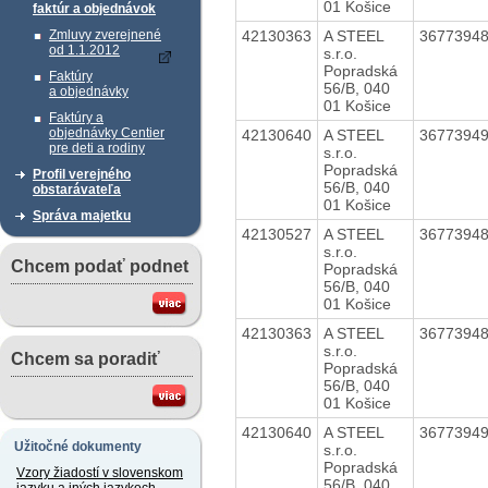
01 Košice
faktúr a objednávok
42130363
A STEEL
3677394
Zmluvy zverejnené
od 1.1.2012
s.r.o.
Popradská
Faktúry
56/B, 040
a objednávky
01 Košice
Faktúry a
objednávky Centier
42130640
A STEEL
3677394
pre deti a rodiny
s.r.o.
Popradská
Profil verejného
56/B, 040
obstarávateľa
01 Košice
Správa majetku
42130527
A STEEL
3677394
s.r.o.
Chcem podať podnet
Popradská
56/B, 040
01 Košice
42130363
A STEEL
3677394
s.r.o.
Chcem sa poradiť
Popradská
56/B, 040
01 Košice
42130640
A STEEL
3677394
Užitočné dokumenty
s.r.o.
Popradská
Vzory žiadostí v slovenskom
56/B, 040