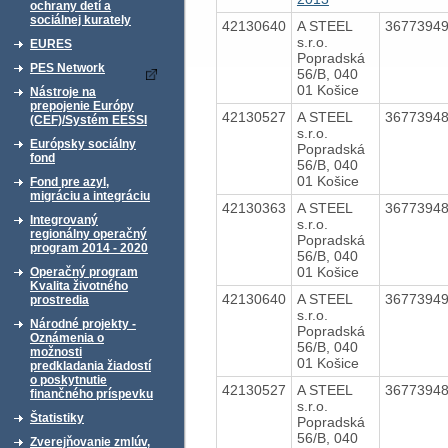
ochrany detí a
sociálnej kurately
42130640
A STEEL
3677394
s.r.o.
EURES
Popradská
PES Network
56/B, 040
01 Košice
Nástroje na
prepojenie Európy
42130527
A STEEL
3677394
(CEF)/Systém EESSI
s.r.o.
Európsky sociálny
Popradská
fond
56/B, 040
01 Košice
Fond pre azyl,
migráciu a integráciu
42130363
A STEEL
3677394
Integrovaný
s.r.o.
regionálny operačný
Popradská
program 2014 - 2020
56/B, 040
01 Košice
Operačný program
Kvalita životného
42130640
A STEEL
3677394
prostredia
s.r.o.
Národné projekty -
Popradská
Oznámenia o
56/B, 040
možnosti
01 Košice
predkladania žiadostí
o poskytnutie
42130527
A STEEL
3677394
finančného príspevku
s.r.o.
Štatistiky
Popradská
56/B, 040
Zverejňovanie zmlúv,