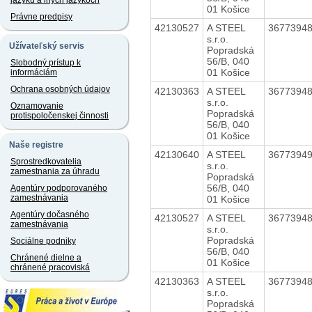
jazyku a iných jazykoch
01 Košice
Právne predpisy
42130527
A STEEL
3677394
s.r.o.
Užívateľský servis
Popradská
56/B, 040
Slobodný prístup k
01 Košice
informáciám
Ochrana osobných údajov
42130363
A STEEL
3677394
s.r.o.
Oznamovanie
Popradská
protispoločenskej činnosti
56/B, 040
01 Košice
Naše registre
42130640
A STEEL
3677394
Sprostredkovatelia
s.r.o.
zamestnania za úhradu
Popradská
56/B, 040
Agentúry podporovaného
zamestnávania
01 Košice
Agentúry dočasného
42130527
A STEEL
3677394
zamestnávania
s.r.o.
Popradská
Sociálne podniky
56/B, 040
Chránené dielne a
01 Košice
chránené pracoviská
42130363
A STEEL
3677394
s.r.o.
Popradská