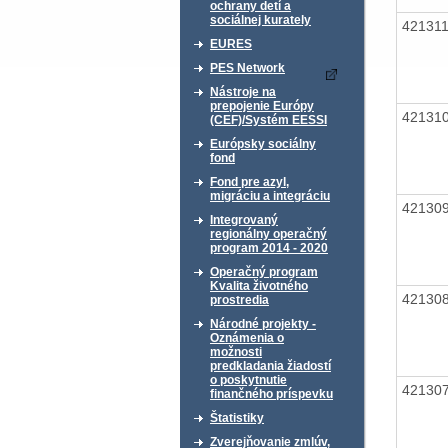
ochrany detí a
sociálnej kurately
42131
EURES
PES Network
Nástroje na
prepojenie Európy
42131
(CEF)/Systém EESSI
Európsky sociálny
fond
Fond pre azyl,
migráciu a integráciu
42130
Integrovaný
regionálny operačný
program 2014 - 2020
Operačný program
Kvalita životného
42130
prostredia
Národné projekty -
Oznámenia o
možnosti
predkladania žiadostí
o poskytnutie
42130
finančného príspevku
Štatistiky
Zverejňovanie zmlúv,