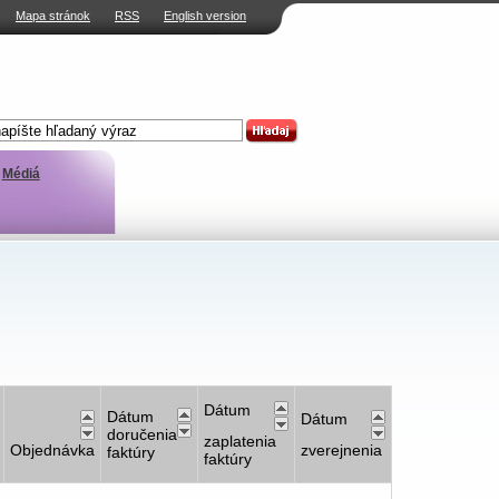
Mapa stránok
RSS
English version
Médiá
Dátum
Dátum
Dátum
doručenia
zaplatenia
Objednávka
zverejnenia
faktúry
faktúry