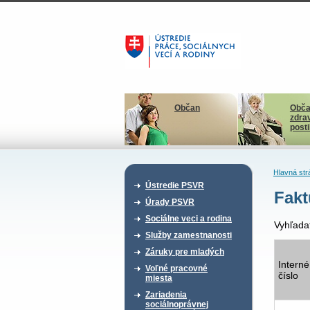
Občan
Obča
zdra
post
Hlavná str
Ústredie PSVR
Fakt
Úrady PSVR
Sociálne veci a rodina
Vyhľada
Služby zamestnanosti
Záruky pre mladých
Interné
Voľné pracovné
číslo
miesta
Zariadenia
sociálnoprávnej