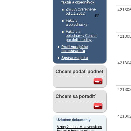
faktúr a objednávok
42130
Zmluvy zverejnené
od 1.1.2012
Faktúry
a objednávky
Faktúry a
objednávky Centier
42130
pre deti a rodiny
Profil verejného
obstarávateľa
Správa majetku
42130
Chcem podať podnet
42130
Chcem sa poradiť
42130
Užitočné dokumenty
Vzory žiadostí v slovenskom