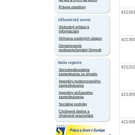
jazyku a iných jazykoch
Právne predpisy
42130
Užívateľský servis
Slobodný prístup k
informáciám
Ochrana osobných údajov
42130
Oznamovanie
protispoločenskej činnosti
Naše registre
42131
Sprostredkovatelia
zamestnania za úhradu
Agentúry podporovaného
zamestnávania
Agentúry dočasného
42130
zamestnávania
Sociálne podniky
Chránené dielne a
chránené pracoviská
42130