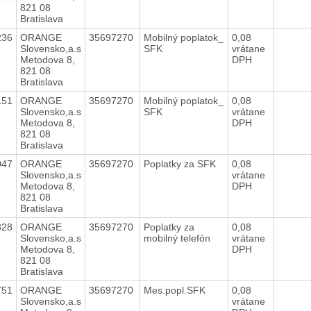
821 08
Bratislava
236
ORANGE
35697270
Mobilný poplatok_
0,08
Slovensko,a.s
SFK
vrátane
Metodova 8,
DPH
821 08
Bratislava
151
ORANGE
35697270
Mobilný poplatok_
0,08
Slovensko,a.s
SFK
vrátane
Metodova 8,
DPH
821 08
Bratislava
047
ORANGE
35697270
Poplatky za SFK
0,08
Slovensko,a.s
vrátane
Metodova 8,
DPH
821 08
Bratislava
828
ORANGE
35697270
Poplatky za
0,08
Slovensko,a.s
mobilný telefón
vrátane
Metodova 8,
DPH
821 08
Bratislava
751
ORANGE
35697270
Mes.popl.SFK
0,08
Slovensko,a.s
vrátane