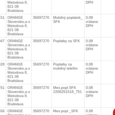
Metodova 8,
DPH
821 08
Bratislava
151
ORANGE
35697270
Mobilný poplatok_
0,08
Slovensko,a.s
SFK
vrátane
Metodova 8,
DPH
821 08
Bratislava
047
ORANGE
35697270
Poplatky za SFK
0,08
Slovensko,a.s
vrátane
Metodova 8,
DPH
821 08
Bratislava
828
ORANGE
35697270
Poplatky za
0,08
Slovensko,a.s
mobilný telefón
vrátane
Metodova 8,
DPH
821 08
Bratislava
751
ORANGE
35697270
Mes.popl.SFK
0,08
Slovensko,a.s
2206251518_751
vrátane
Metodova 8,
DPH
821 08
Bratislava
C
656
ORANGE
35697270
Mes.popl._SFK
0,08
p
Slovensko,a.s
vrátane