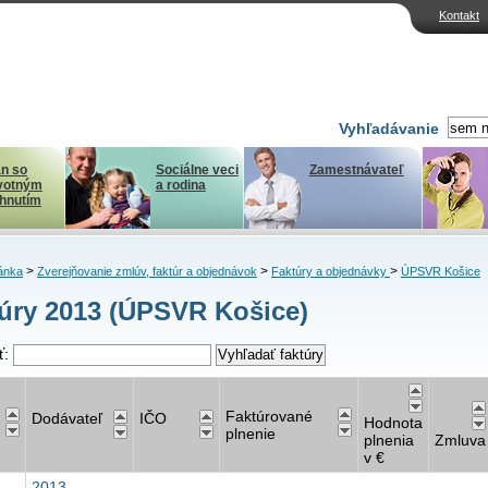
Kontakt
Vyhľadávanie
n so
Sociálne veci
Zamestnávateľ
votným
a rodina
ihnutím
>
>
>
ánka
Zverejňovanie zmlúv, faktúr a objednávok
Faktúry a objednávky
ÚPSVR Košice
úry 2013 (ÚPSVR Košice)
ť:
Faktúrované
Dodávateľ
IČO
Hodnota
plnenie
plnenia
Zmluva
v €
2013