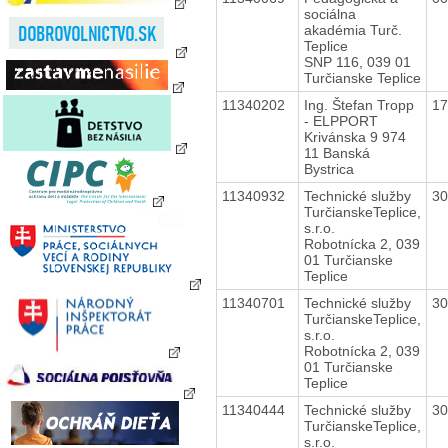
sociálna
akadémia Turč.
Teplice
SNP 116, 039 01
Turčianske Teplice
11340202
Ing. Štefan Tropp
1
- ELPPORT
Krivánska 9 974
11 Banská
Bystrica
11340932
Technické služby
3
TurčianskeTeplice,
s.r.o.
Robotnícka 2, 039
01 Turčianske
Teplice
11340701
Technické služby
3
TurčianskeTeplice,
s.r.o.
Robotnícka 2, 039
01 Turčianske
Teplice
11340444
Technické služby
3
TurčianskeTeplice,
s.r.o.