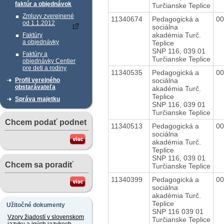
faktúr a objednávok
Turčianske Teplice
Zmluvy zverejnené
11340674
Pedagogická a
0
od 1.1.2012
sociálna
akadémia Turč.
Faktúry
a objednávky
Teplice
SNP 116, 039 01
Faktúry a
Turčianske Teplice
objednávky Centier
pre deti a rodiny
11340535
Pedagogická a
0
sociálna
Profil verejného
obstarávateľa
akadémia Turč.
Teplice
Správa majetku
SNP 116, 039 01
Turčianske Teplice
Chcem podať podnet
11340513
Pedagogická a
0
sociálna
akadémia Turč.
Teplice
SNP 116, 039 01
Chcem sa poradiť
Turčianske Teplice
11340399
Pedagogická a
0
sociálna
akadémia Turč.
Teplice
Užitočné dokumenty
SNP 116 039 01
Vzory žiadostí v slovenskom
Turčianske Teplice