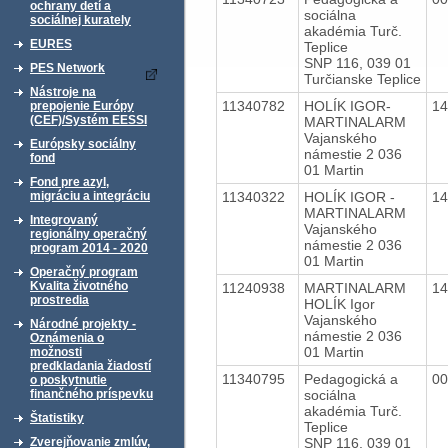
ochrany detí a
sociálna
sociálnej kurately
akadémia Turč.
EURES
Teplice
SNP 116, 039 01
PES Network
Turčianske Teplice
Nástroje na
11340782
HOLÍK IGOR-
1
prepojenie Európy
(CEF)/Systém EESSI
MARTINALARM
Vajanského
Európsky sociálny
námestie 2 036
fond
01 Martin
Fond pre azyl,
11340322
HOLÍK IGOR -
1
migráciu a integráciu
MARTINALARM
Integrovaný
Vajanského
regionálny operačný
námestie 2 036
program 2014 - 2020
01 Martin
Operačný program
Kvalita životného
11240938
MARTINALARM
1
prostredia
HOLÍK Igor
Vajanského
Národné projekty -
námestie 2 036
Oznámenia o
01 Martin
možnosti
predkladania žiadostí
11340795
Pedagogická a
0
o poskytnutie
sociálna
finančného príspevku
akadémia Turč.
Štatistiky
Teplice
SNP 116, 039 01
Zverejňovanie zmlúv,