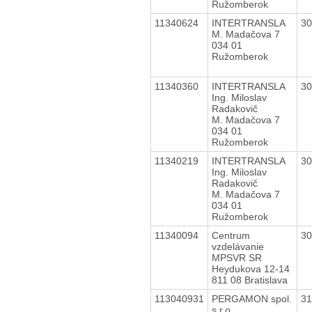
Ružomberok
11340624
INTERTRANSLA
3
M. Madačova 7
034 01
Ružomberok
11340360
INTERTRANSLA
3
Ing. Miloslav
Radakovič
M. Madačova 7
034 01
Ružomberok
11340219
INTERTRANSLA
3
Ing. Miloslav
Radakovič
M. Madačova 7
034 01
Ružomberok
11340094
Centrum
3
vzdelávanie
MPSVR SR
Heydukova 12-14
811 08 Bratislava
113040931
PERGAMON spol.
3
s r.o.