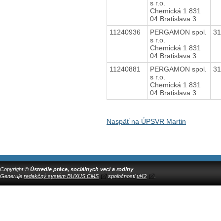
s r.o.
Chemická 1 831
04 Bratislava 3
11240936
PERGAMON spol.
3
s r.o.
Chemická 1 831
04 Bratislava 3
11240881
PERGAMON spol.
3
s r.o.
Chemická 1 831
04 Bratislava 3
Naspäť na ÚPSVR Martin
Copyright ©
Ústredie práce, sociálnych vecí a rodiny
Generuje
redakčný systém BUXUS CMS
spoločnosti
ui42
.