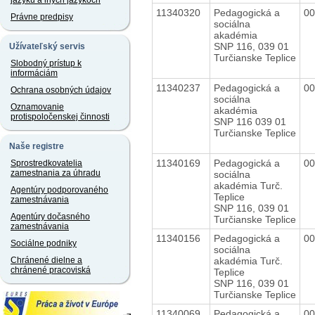
jazyku a iných jazykoch
11340320
Pedagogická a
0
Právne predpisy
sociálna
akadémia
SNP 116, 039 01
Užívateľský servis
Turčianske Teplice
Slobodný prístup k
informáciám
11340237
Pedagogická a
0
Ochrana osobných údajov
sociálna
Oznamovanie
akadémia
protispoločenskej činnosti
SNP 116 039 01
Turčianske Teplice
Naše registre
11340169
Pedagogická a
0
Sprostredkovatelia
zamestnania za úhradu
sociálna
akadémia Turč.
Agentúry podporovaného
Teplice
zamestnávania
SNP 116, 039 01
Agentúry dočasného
Turčianske Teplice
zamestnávania
11340156
Pedagogická a
0
Sociálne podniky
sociálna
akadémia Turč.
Chránené dielne a
chránené pracoviská
Teplice
SNP 116, 039 01
Turčianske Teplice
11340069
Pedagogická a
0