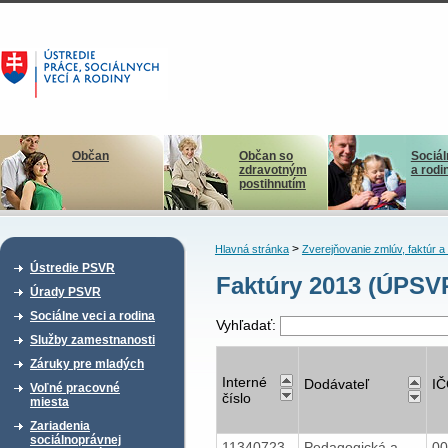
Občan
Občan so
Sociál
zdravotným
a rodi
postihnutím
>
Hlavná stránka
Zverejňovanie zmlúv, faktúr 
Ústredie PSVR
Faktúry 2013 (ÚPSVR
Úrady PSVR
Sociálne veci a rodina
Vyhľadať:
Služby zamestnanosti
Záruky pre mladých
Interné
Dodávateľ
I
Voľné pracovné
číslo
miesta
Zariadenia
sociálnoprávnej
11340723
Pedagogická a
0