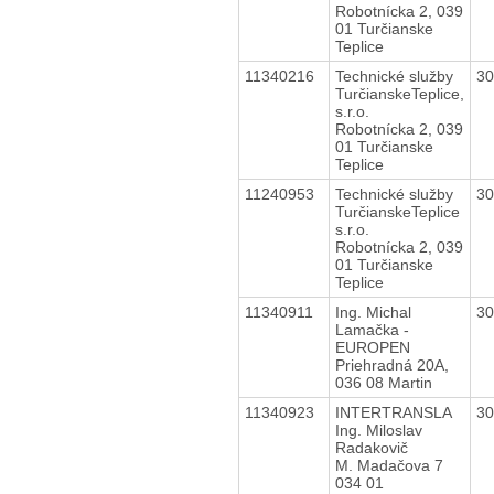
Robotnícka 2, 039
01 Turčianske
Teplice
11340216
Technické služby
3
TurčianskeTeplice,
s.r.o.
Robotnícka 2, 039
01 Turčianske
Teplice
11240953
Technické služby
3
TurčianskeTeplice
s.r.o.
Robotnícka 2, 039
01 Turčianske
Teplice
11340911
Ing. Michal
3
Lamačka -
EUROPEN
Priehradná 20A,
036 08 Martin
11340923
INTERTRANSLA
3
Ing. Miloslav
Radakovič
M. Madačova 7
034 01