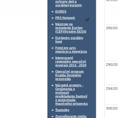
ochrany detí a
sociálnej kurately
EURES
PES Network
Nástroje na
286/20
prepojenie Európy
(CEF)/Systém EESSI
Európsky sociálny
fond
Fond pre azyl,
migráciu a integráciu
Integrovaný
regionálny operačný
290/20
program 2014 - 2020
Operačný program
Kvalita životného
prostredia
Národné projekty -
294/20
Oznámenia o
možnosti
predkladania žiadostí
o poskytnutie
finančného príspevku
306/20
Štatistiky
Zverejňovanie zmlúv,