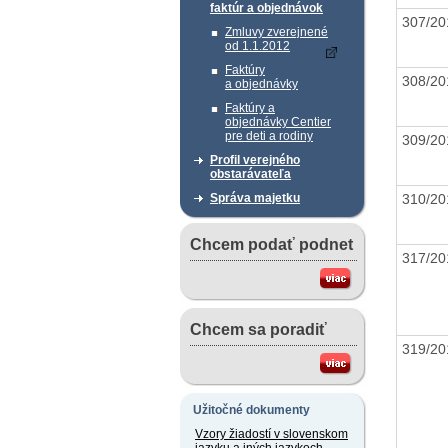
faktúr a objednávok
307/20
Zmluvy zverejnené
od 1.1.2012
Faktúry
308/20
a objednávky
Faktúry a
objednávky Centier
pre deti a rodiny
309/20
Profil verejného
obstarávateľa
310/20
Správa majetku
Chcem podať podnet
317/20
Chcem sa poradiť
319/20
Užitočné dokumenty
Vzory žiadostí v slovenskom