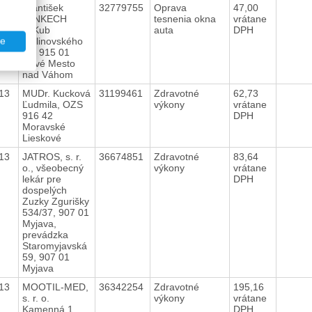
13
František
32779755
Oprava
47,00
JANKECH
tesnenia okna
vrátane
JaKub
auta
DPH
Malinovského
te
39, 915 01
Nové Mesto
nad Váhom
13
MUDr. Kucková
31199461
Zdravotné
62,73
Ľudmila, OZS
výkony
vrátane
916 42
DPH
Moravské
Lieskové
13
JATROS, s. r.
36674851
Zdravotné
83,64
o., všeobecný
výkony
vrátane
lekár pre
DPH
dospelých
Zuzky Zgurišky
534/37, 907 01
Myjava,
prevádzka
Staromyjavská
59, 907 01
Myjava
13
MOOTIL-MED,
36342254
Zdravotné
195,16
s. r. o.
výkony
vrátane
Kamenná 1,
DPH