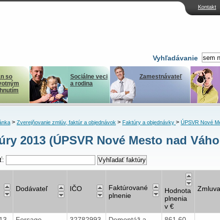
Kontakt
Vyhľadávanie
n so
Sociálne veci
Zamestnávateľ
votným
a rodina
ihnutím
>
>
>
ánka
Zverejňovanie zmlúv, faktúr a objednávok
Faktúry a objednávky
ÚPSVR Nové Me
úry 2013 (ÚPSVR Nové Mesto nad Váh
ť:
Faktúrované
Dodávateľ
IČO
Zmluv
Hodnota
plnenie
plnenia
v €
13
Forsage -
32782993
Demontáž a
861,60