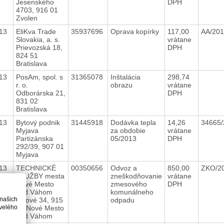
Jesenského
DPH
4703, 916 01
Zvolen
13
EliKva Trade
35937696
Oprava kopírky
117,00
AA/20
Slovakia, a. s.
vrátane
Prievozská 18,
DPH
824 51
Bratislava
13
PosAm, spol. s
31365078
Inštalácia
298,74
r. o.
obrazu
vrátane
Odborárska 21,
DPH
831 02
Bratislava
13
Bytový podnik
31445918
Dodávka tepla
14,26
34665
Myjava
za obdobie
vrátane
Partizánska
05/2013
DPH
292/39, 907 01
Myjava
13
TECHNICKÉ
00350656
Odvoz a
850,00
ZKO/2
SLUŽBY mesta
zneškodňovanie
vrátane
Nové Mesto
zmesového
DPH
nad Váhom
komunálneho
 našich
Klčové 34, 915
odpadu
velého
01 Nové Mesto
nad Váhom