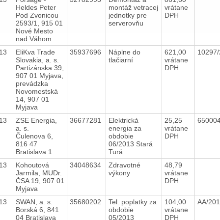
Heldes Peter
montáž vetracej
vrátane
Pod Zvonicou
jednotky pre
DPH
2593/1, 915 01
serverovňu
Nové Mesto
nad Váhom
13
EliKva Trade
35937696
Náplne do
621,00
10297/
Slovakia, a. s.
tlačiarní
vrátane
Partizánska 39,
DPH
907 01 Myjava,
prevádzka
Novomestská
14, 907 01
Myjava
13
ZSE Energia,
36677281
Elektrická
25,25
65000
a. s.
energia za
vrátane
Čulenova 6,
obdobie
DPH
816 47
06/2013 Stará
Bratislava 1
Turá
13
Kohoutová
34048634
Zdravotné
48,79
Jarmila, MUDr.
výkony
vrátane
ČSA 19, 907 01
DPH
Myjava
13
SWAN, a. s.
35680202
Tel. poplatky za
104,00
AA/20
Borská 6, 841
obdobie
vrátane
04 Bratislava
05/2013
DPH