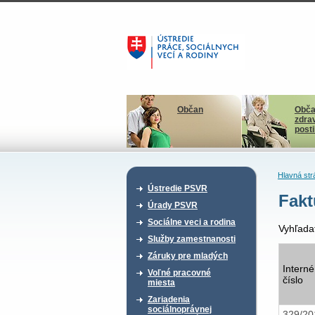
Občan
Obča
zdra
post
Hlavná str
Ústredie PSVR
Fakt
Úrady PSVR
Sociálne veci a rodina
Vyhľada
Služby zamestnanosti
Záruky pre mladých
Interné
Voľné pracovné
číslo
miesta
Zariadenia
sociálnoprávnej
329/20