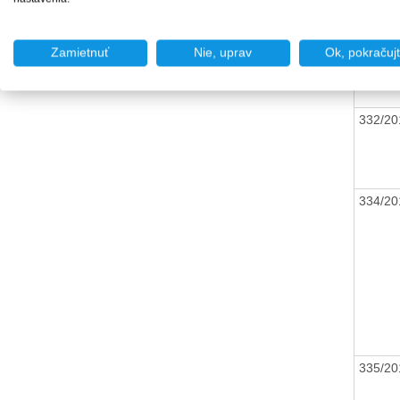
325/20
Zamietnuť
Nie, uprav
Ok, pokračuj
332/20
334/20
335/20