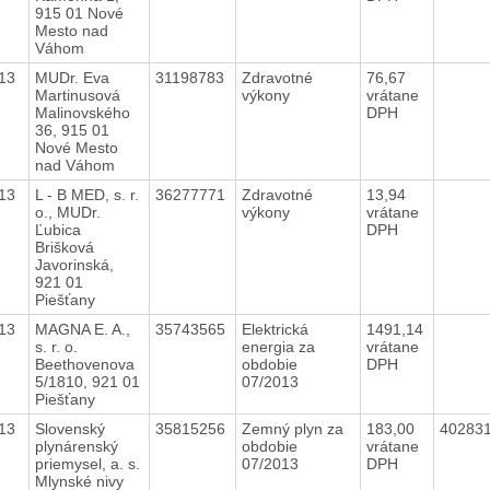
915 01 Nové
Mesto nad
Váhom
13
MUDr. Eva
31198783
Zdravotné
76,67
Martinusová
výkony
vrátane
Malinovského
DPH
36, 915 01
Nové Mesto
nad Váhom
13
L - B MED, s. r.
36277771
Zdravotné
13,94
o., MUDr.
výkony
vrátane
Ľubica
DPH
Brišková
Javorinská,
921 01
Piešťany
13
MAGNA E. A.,
35743565
Elektrická
1491,14
s. r. o.
energia za
vrátane
Beethovenova
obdobie
DPH
5/1810, 921 01
07/2013
Piešťany
13
Slovenský
35815256
Zemný plyn za
183,00
40283
plynárenský
obdobie
vrátane
priemysel, a. s.
07/2013
DPH
Mlynské nivy