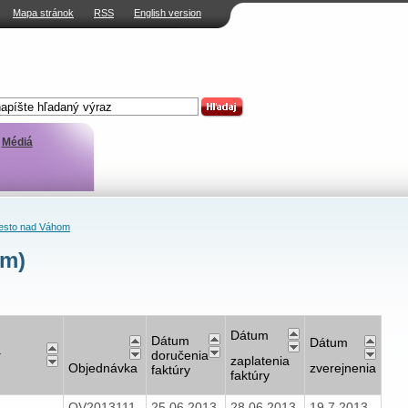
Mapa stránok
RSS
English version
Médiá
sto nad Váhom
om)
Dátum
Dátum
Dátum
a
doručenia
zaplatenia
Objednávka
zverejnenia
faktúry
faktúry
OV2013111
25.06.2013
28.06.2013
19.7.2013