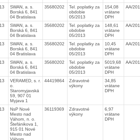
13
SWAN, a. s.
35680202
Tel. poplatky za
154,08
AA/20
Borská 6, 841
obdobie
vrátane
04 Bratislava
05/2013
DPH
13
SWAN, a. s.
35680202
Tel. poplatky za
148,61
AA/20
Borská 6, 841
obdobie
vrátane
04 Bratislava
05/2013
DPH
13
SWAN, a. s.
35680202
Tel. poplatky za
10,45
AA/20
Borská 6, 841
obdobie
vrátane
04 Bratislava
05/2013
DPH
13
SWAN, a. s.
35680202
Tel. poplatky za
5019,68
AA/20
Borská 6, 841
obdobie
vrátane
04 Bratislava
05/2013
DPH
13
VERAMED, s. r.
44419864
Zdravotné
34,85
o.
výkony
vrátane
Staromyjavská
DPH
59, 907 01
Myjava 1
13
NsP Nové
36119369
Zdravotné
6,97
Mesto nad
výkony
vrátane
Váhom, n. o.
DPH
Štefánikova 1,
915 01 Nové
Mesto nad
Váhom