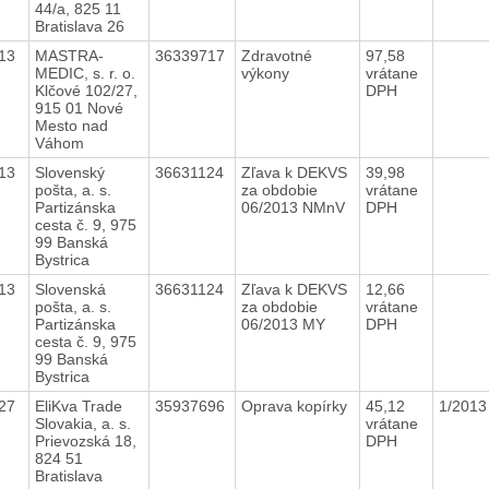
44/a, 825 11
Bratislava 26
13
MASTRA-
36339717
Zdravotné
97,58
MEDIC, s. r. o.
výkony
vrátane
Klčové 102/27,
DPH
915 01 Nové
Mesto nad
Váhom
13
Slovenský
36631124
Zľava k DEKVS
39,98
pošta, a. s.
za obdobie
vrátane
Partizánska
06/2013 NMnV
DPH
cesta č. 9, 975
99 Banská
Bystrica
13
Slovenská
36631124
Zľava k DEKVS
12,66
pošta, a. s.
za obdobie
vrátane
Partizánska
06/2013 MY
DPH
cesta č. 9, 975
99 Banská
Bystrica
27
EliKva Trade
35937696
Oprava kopírky
45,12
1/201
Slovakia, a. s.
vrátane
Prievozská 18,
DPH
824 51
Bratislava