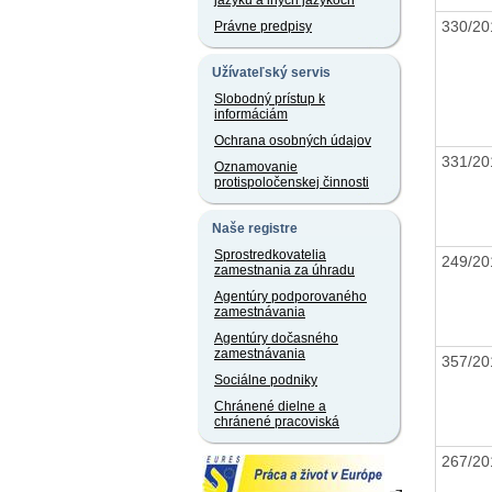
jazyku a iných jazykoch
330/20
Právne predpisy
Užívateľský servis
Slobodný prístup k
informáciám
Ochrana osobných údajov
331/20
Oznamovanie
protispoločenskej činnosti
Naše registre
Sprostredkovatelia
249/20
zamestnania za úhradu
Agentúry podporovaného
zamestnávania
Agentúry dočasného
zamestnávania
357/20
Sociálne podniky
Chránené dielne a
chránené pracoviská
267/20