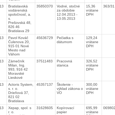
13
Bratislavská
35850370
Vodné, stočné
15,36
363/3
vodárenská
za obdobie
vrátane
spoločnosť, a.
12.04.2013 -
DPH
s.
13.05.2013
Prešovská 48,
826 46
Bratislava 29
13
Pavol Kováč
45636729
Pečiatka s
129,24
Čulenova 20,
dátumom
vrátane
915 01 Nové
DPH
Mesto nad
Váhom
13
Zámečník
37511483
Pracovná
326,52
Milan, Ing.
stanica
vrátane
993, 916 42
DPH
Moravské
Lieskové
13
Actoris System,
45357137
Školenie -
300,00
s. r. o.
výklad zákona o
vrátane
Drieňová 37,
VO
DPH
821 02
Bratislava
13
Xepap, spol. s
31628605
Kopírovací
695,99
06980
r. o.
papier
vrátane