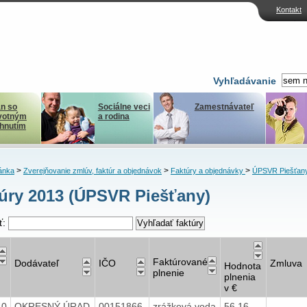
Kontakt
Vyhľadávanie
n so
Sociálne veci
Zamestnávateľ
votným
a rodina
ihnutím
>
>
>
ánka
Zverejňovanie zmlúv, faktúr a objednávok
Faktúry a objednávky
ÚPSVR Piešťan
úry 2013 (ÚPSVR Piešťany)
ť:
Faktúrované
Dodávateľ
IČO
Zmluva
Hodnota
plnenie
plnenia
v €
40
OKRESNÝ ÚRAD
00151866
zrážková voda
56,16