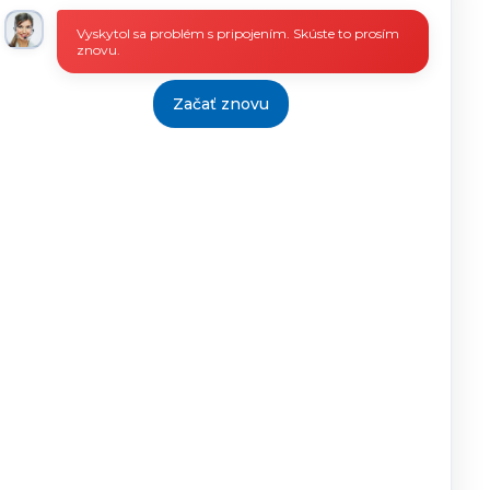
Vyskytol sa problém s pripojením. Skúste to prosím
znovu.
08.11.2013
18.11.2013
25.11.2013
Začať znovu
08.11.2013
18.11.2013
25.11.2013
08.11.2013
15.11.2013
25.11.2013
07.11.2013
10.11.2013
25.11.2013