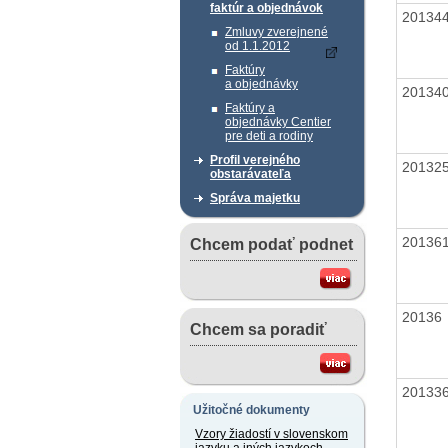
faktúr a objednávok
20134
Zmluvy zverejnené
od 1.1.2012
Faktúry
a objednávky
20134
Faktúry a
objednávky Centier
pre deti a rodiny
Profil verejného
20132
obstarávateľa
Správa majetku
20136
Chcem podať podnet
20136
Chcem sa poradiť
20133
Užitočné dokumenty
Vzory žiadostí v slovenskom