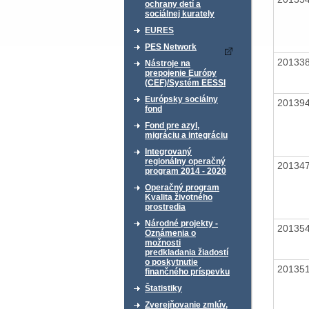
ochrany detí a
sociálnej kurately
EURES
PES Network
20133
Nástroje na
prepojenie Európy
(CEF)/Systém EESSI
Európsky sociálny
20139
fond
Fond pre azyl,
migráciu a integráciu
Integrovaný
regionálny operačný
20134
program 2014 - 2020
Operačný program
Kvalita životného
prostredia
Národné projekty -
20135
Oznámenia o
možnosti
predkladania žiadostí
o poskytnutie
20135
finančného príspevku
Štatistiky
Zverejňovanie zmlúv,