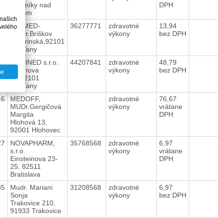
Dvorníky nad
DPH
Váhom
 našich
26
L-B MED-
36277771
zdravotné
13,94
velého
MUDr.Briškov
výkony
bez DPH
Javorinská,92101
Piešťany
04
MEDINED s.r.o.
44207841
zdravotné
48,79
Pribinova
výkony
bez DPH
te
32,92101
Piešťany
46
MEDOFF,
zdravotné
76,67
MUDr.Gergičová
výkony
vrátane
Margita
DPH
Hlohová 13,
92001 Hlohovec
27
NOVAPHARM,
35768568
zdravotné
6,97
s.r.o.
výkony
vrátane
Einsteinova 23-
DPH
25, 82511
Bratislava
85
Mudr. Mariani
31208568
zdravotné
6,97
Sonja
výkony
bez DPH
Trakovice 210,
91933 Trakovice