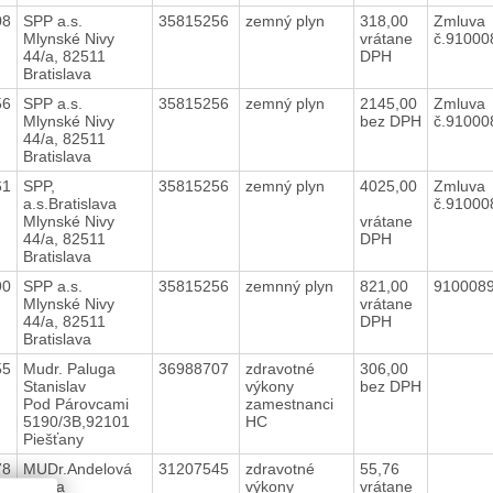
08
SPP a.s.
35815256
zemný plyn
318,00
Zmluva
Mlynské Nivy
vrátane
č.9100
44/a, 82511
DPH
Bratislava
56
SPP a.s.
35815256
zemný plyn
2145,00
Zmluva
Mlynské Nivy
bez DPH
č.9100
44/a, 82511
Bratislava
61
SPP,
35815256
zemný plyn
4025,00
Zmluva
a.s.Bratislava
č.9100
Mlynské Nivy
vrátane
44/a, 82511
DPH
Bratislava
90
SPP a.s.
35815256
zemnný plyn
821,00
910008
Mlynské Nivy
vrátane
44/a, 82511
DPH
Bratislava
55
Mudr. Paluga
36988707
zdravotné
306,00
Stanislav
výkony
bez DPH
Pod Párovcami
zamestnanci
5190/3B,92101
HC
Piešťany
78
MUDr.Andelová
31207545
zdravotné
55,76
Janka
výkony
vrátane