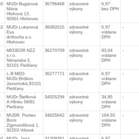
50
MUDr.Bugárová
36796468
zdravotné
6,97
Mária
výkony
bez DPH
Hlohová 13,
92001 Hlohovec
62
MUDr.Lukanová
36082015
zdravotné
6,97
-
Eva
výkony
vrátane
drôtovňa a.s.
DPH
Hlohovec
4
MEDEOR NZZ
36270709
zdravotné
83,64
-
s.r.o.
výkony
vrátane
Nitrianska 5,
DPH
92101 Piešťany
1
L-B MED-
36277771
zdravotné
6,97
-
MUDr.Briškov
výkony
vrátane
Javorinská,92101
DPH
Piešťany
4
MUDr.Štefková
34025294
zdravotné
34,85
-
A.Hlinku 58/81
výkony
vrátane
Piešťany
DPH
8
MUDR. Pontes
34025642
zdravotné
104,55
-
Boris
výkony
vrátane
Zigmundíková 1,
DPH
92203 Vrbové
02
MUDr. Jana
31209351
zdravotné
6,97