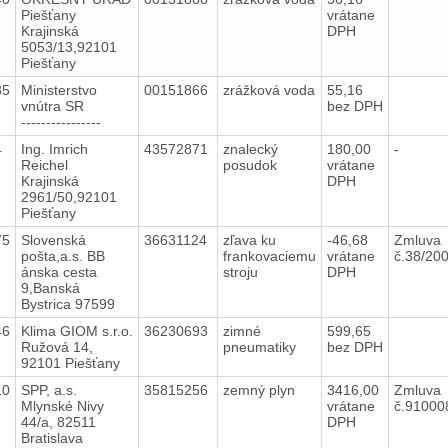
Piešťany
vrátane
Krajinská
DPH
5053/13,92101
Piešťany
85
Ministerstvo
00151866
zrážková voda
55,16
vnútra SR
bez DPH
----------------
4
Ing. Imrich
43572871
znalecký
180,00
-
Reichel
posudok
vrátane
Krajinská
DPH
2961/50,92101
Piešťany
75
Slovenská
36631124
zľava ku
-46,68
Zmluva
pošta,a.s. BB
frankovaciemu
vrátane
č.38/20
ánska cesta
stroju
DPH
9,Banská
Bystrica 97599
46
Klima GIOM s.r.o.
36230693
zimné
599,65
Ružová 14,
pneumatiky
bez DPH
92101 Piešťany
10
SPP, a.s.
35815256
zemný plyn
3416,00
Zmluva
Mlynské Nivy
vrátane
č.9100
44/a, 82511
DPH
Bratislava