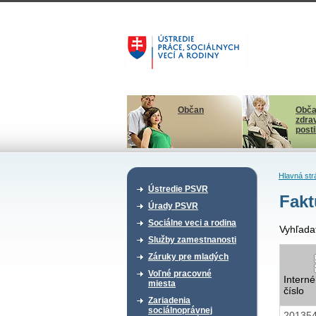
Občan
Obča
zdra
post
Hlavná str
Ústredie PSVR
Fakt
Úrady PSVR
Sociálne veci a rodina
Vyhľada
Služby zamestnanosti
Záruky pre mladých
Voľné pracovné
Interné
miesta
číslo
Zariadenia
sociálnoprávnej
20135