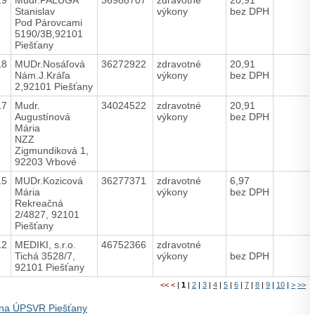
Stanislav
výkony
bez DPH
Pod Párovcami
5190/3B,92101
Piešťany
18
MUDr.Nosáľová
36272922
zdravotné
20,91
Nám.J.Kráľa
výkony
bez DPH
2,92101 Piešťany
17
Mudr.
34024522
zdravotné
20,91
Augustínová
výkony
bez DPH
Mária
NZZ
Zigmundiková 1,
92203 Vrbové
15
MUDr.Kozicová
36277371
zdravotné
6,97
Mária
výkony
bez DPH
Rekreačná
2/4827, 92101
Piešťany
12
MEDIKI, s.r.o.
46752366
zdravotné
Tichá 3528/7,
výkony
bez DPH
92101 Piešťany
<<
<
|
1
|
2
|
3
|
4
|
5
|
6
|
7
|
8
|
9
|
10
|
>
>>
na ÚPSVR Piešťany