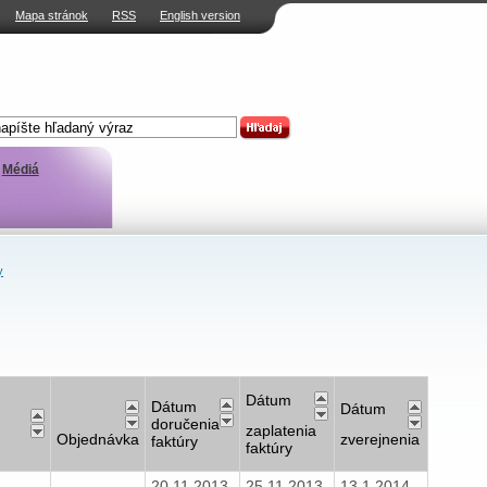
Mapa stránok
RSS
English version
Médiá
y
Dátum
Dátum
Dátum
doručenia
zaplatenia
Objednávka
zverejnenia
faktúry
faktúry
20.11.2013
25.11.2013
13.1.2014