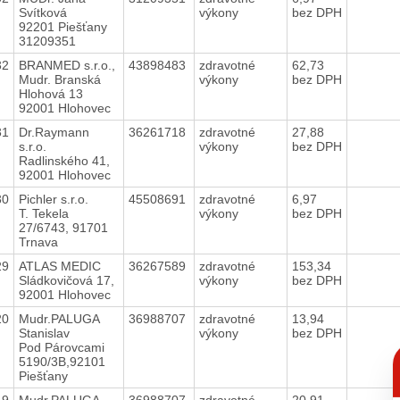
Svítková
výkony
bez DPH
92201 Piešťany
31209351
32
BRANMED s.r.o.,
43898483
zdravotné
62,73
Mudr. Branská
výkony
bez DPH
Hlohová 13
92001 Hlohovec
31
Dr.Raymann
36261718
zdravotné
27,88
s.r.o.
výkony
bez DPH
Radlinského 41,
92001 Hlohovec
30
Pichler s.r.o.
45508691
zdravotné
6,97
T. Tekela
výkony
bez DPH
27/6743, 91701
Trnava
29
ATLAS MEDIC
36267589
zdravotné
153,34
Sládkovičová 17,
výkony
bez DPH
92001 Hlohovec
20
Mudr.PALUGA
36988707
zdravotné
13,94
Stanislav
výkony
bez DPH
Pod Párovcami
C
5190/3B,92101
p
Piešťany
19
Mudr.PALUGA
36988707
zdravotné
20,91