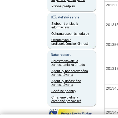
jazyku a iných jazykoch
20133
Právne predpisy
Užívateľský servis
Slobodný prístup k
20131
informáciám
Ochrana osobných údajov
Oznamovanie
protispoločenskej činnosti
20135
Naše registre
Sprostredkovatelia
zamestnania za úhradu
20131
Agentúry podporovaného
zamestnávania
Agentúry dočasného
zamestnávania
20134
Sociálne podniky
Chránené dielne a
chránené pracoviská
20134