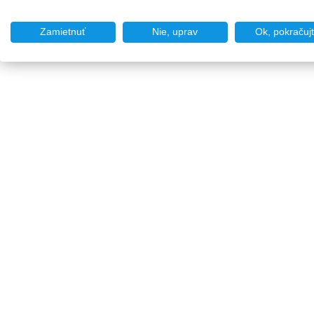
Zamietnuť
Nie, uprav
Ok, pokračuj