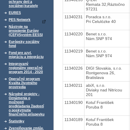
ochrany detí a
Remata 32,Ráztočno
sociálnej kurately
97231
EURES
11340231
Poradca s.r.o.
PES Network
Pri Celulózke 40
Nástroje na
prepojenie Európy
11340220
Benet s.r.o.
(CEF)/Systém EESSI
Nám.SNP 974
Európsky sociálny
fond
11340219
Benet s.r.o.
Fond pre azyl,
Nám.SNP 974
migráciu a integráciu
Integrovaný
11340226
DIGI Slovakia, s.r.o.
regionálny operačný
program 2014 - 2020
Rontgenova 26,
Bratislava
Operačný program
Kvalita životného
11340211
abiX, s.r.o.
prostredia
Diviaky nad Nitricou
Národné projekty -
201
Oznámenia o
11340190
Kotuľ František
možnosti
predkladania žiadostí
Poruba 8
o poskytnutie
finančného príspevku
11340189
Kotuľ František
Štatistiky
Poruba 8
Zverejňovanie zmlúv,