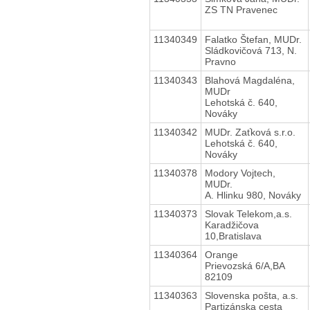
ZS TN Pravenec
11340349
Falatko Štefan, MUDr.
Sládkovičová 713, N.
Pravno
11340343
Blahová Magdaléna,
MUDr
Lehotská č. 640,
Nováky
11340342
MUDr. Zaťková s.r.o.
Lehotská č. 640,
Nováky
11340378
Modory Vojtech,
MUDr.
A. Hlinku 980, Nováky
11340373
Slovak Telekom,a.s.
Karadžičova
10,Bratislava
11340364
Orange
Prievozská 6/A,BA
82109
11340363
Slovenska pošta, a.s.
Partizánska cesta