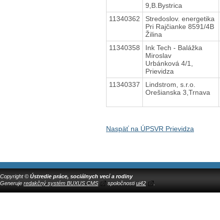
9,B.Bystrica
11340362
Stredoslov. energetika
Pri Rajčianke 8591/4B
Žilina
11340358
Ink Tech - Balážka
Miroslav
Urbánková 4/1,
Prievidza
11340337
Lindstrom, s.r.o.
Orešianska 3,Trnava
Naspäť na ÚPSVR Prievidza
Copyright ©
Ústredie práce, sociálnych vecí a rodiny
Generuje
redakčný systém BUXUS CMS
spoločnosti
ui42
.