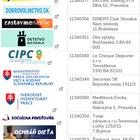
11340377
EKOSAL trading,s.r.o
Dlhá 52, Prievidza
11340356
DINERS Club Slovakia
Nám.slobody
11,Bratislava
11340351
Otis výťahy
Rožňavská 2,BA 83
000
11340340
Le Cheque Dejeuner
s.r.o.
Tomášikova
23/D,BA,82101
11340344
Securitas SK
Bojnická cesta 1911/3
11340360
Medlíková Emília,
MUDr.
Nábrežná 5, Prievidza
11340354
Tvoje
zdravie,s.r.o.Teremová
Lúčky 1252/11-
7,Bojnice
11340353
Šimková Jana, MUDr.