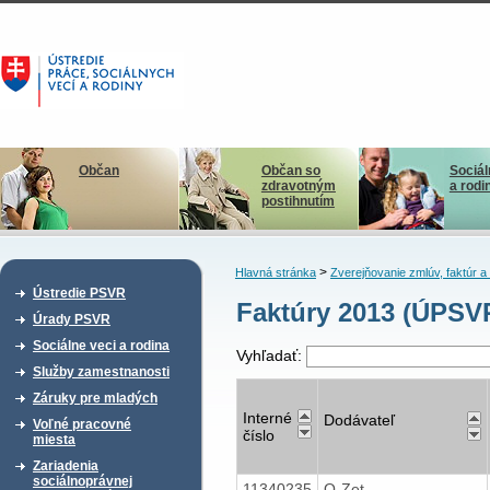
Občan
Občan so
Sociál
zdravotným
a rodi
postihnutím
>
Hlavná stránka
Zverejňovanie zmlúv, faktúr 
Ústredie PSVR
Faktúry 2013 (ÚPSVR
Úrady PSVR
Sociálne veci a rodina
Vyhľadať:
Služby zamestnanosti
Záruky pre mladých
Interné
Dodávateľ
Voľné pracovné
číslo
miesta
Zariadenia
sociálnoprávnej
11340235
Q-Zet