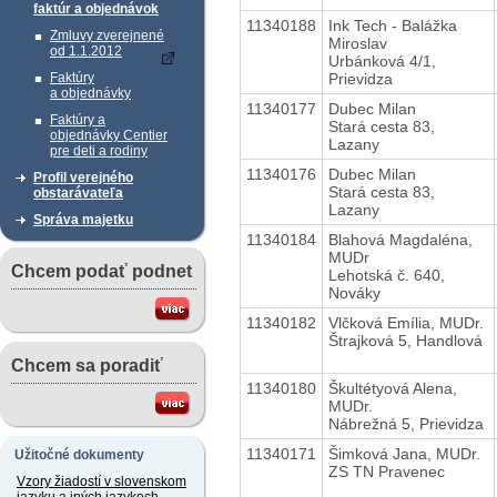
faktúr a objednávok
11340188
Ink Tech - Balážka
Zmluvy zverejnené
Miroslav
od 1.1.2012
Urbánková 4/1,
Prievidza
Faktúry
a objednávky
11340177
Dubec Milan
Faktúry a
Stará cesta 83,
objednávky Centier
Lazany
pre deti a rodiny
11340176
Dubec Milan
Profil verejného
Stará cesta 83,
obstarávateľa
Lazany
Správa majetku
11340184
Blahová Magdaléna,
MUDr
Chcem podať podnet
Lehotská č. 640,
Nováky
11340182
Vlčková Emília, MUDr.
Štrajková 5, Handlová
Chcem sa poradiť
11340180
Škultétyová Alena,
MUDr.
Nábrežná 5, Prievidza
11340171
Šimková Jana, MUDr.
Užitočné dokumenty
ZS TN Pravenec
Vzory žiadostí v slovenskom