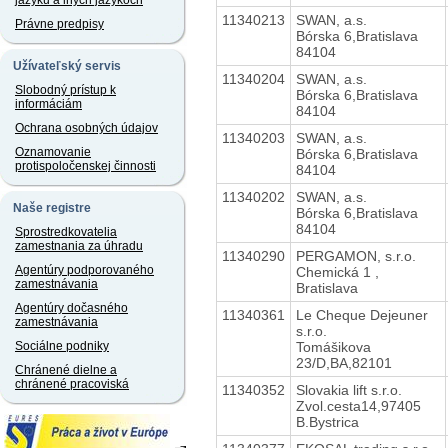
jazyku a iných jazykoch
11340213
SWAN, a.s.
Právne predpisy
Bórska 6,Bratislava
84104
Užívateľský servis
11340204
SWAN, a.s.
Slobodný prístup k
Bórska 6,Bratislava
informáciám
84104
Ochrana osobných údajov
11340203
SWAN, a.s.
Oznamovanie
Bórska 6,Bratislava
protispoločenskej činnosti
84104
11340202
SWAN, a.s.
Naše registre
Bórska 6,Bratislava
84104
Sprostredkovatelia
zamestnania za úhradu
11340290
PERGAMON, s.r.o.
Agentúry podporovaného
Chemická 1 ,
zamestnávania
Bratislava
Agentúry dočasného
11340361
Le Cheque Dejeuner
zamestnávania
s.r.o.
Tomášikova
Sociálne podniky
23/D,BA,82101
Chránené dielne a
chránené pracoviská
11340352
Slovakia lift s.r.o.
Zvol.cesta14,97405
B.Bystrica