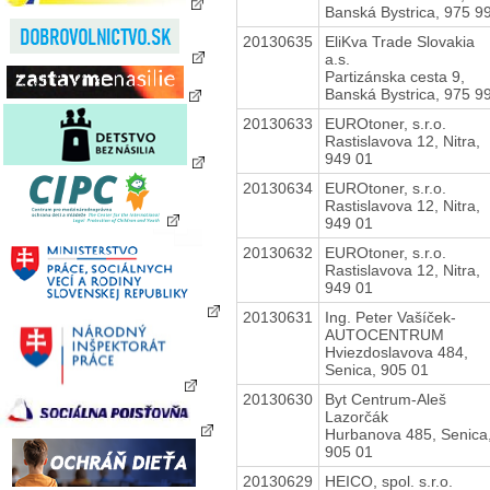
Banská Bystrica, 975 9
20130635
EliKva Trade Slovakia
a.s.
Partizánska cesta 9,
Banská Bystrica, 975 9
20130633
EUROtoner, s.r.o.
Rastislavova 12, Nitra,
949 01
20130634
EUROtoner, s.r.o.
Rastislavova 12, Nitra,
949 01
20130632
EUROtoner, s.r.o.
Rastislavova 12, Nitra,
949 01
20130631
Ing. Peter Vašíček-
AUTOCENTRUM
Hviezdoslavova 484,
Senica, 905 01
20130630
Byt Centrum-Aleš
Lazorčák
Hurbanova 485, Senica
905 01
20130629
HEICO, spol. s.r.o.