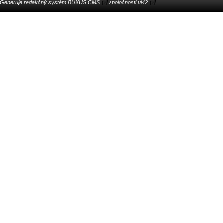
Generuje
redakčný systém BUXUS CMS
spoločnosti
ui42
.