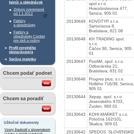
faktúr a objednávok
spol.s.r.o.
Hviezdoslavova 477,
Zmluvy zverejnené
Senica, 905 01
od 1.1.2012
20130649
KOVOTYP s.r.o.
Faktúry
a objednávky
Sartorisova 8,
Bratislava, 821 08
Faktúry a
objednávky Centier
20130648
KH TRADING spol.
pre deti a rodiny
s.r.o.
Profil verejného
Čáčov 90, Senica, 905
obstarávateľa
01
Správa majetku
20130647
PosAM, spol. s.r.o.
Odborárska 21,
Bratislava, 831 02
Chcem podať podnet
20130646
Progres plus, s.r.o.
Hollého 716/38, Senica,
905 01
20130644
Xepap, spol. s.r.o.
Chcem sa poradiť
Jesenského 4703,
Zvolen, 960 01
20130643
KOHI-MARKET s.r.o.
Potočná 162/101,
Užitočné dokumenty
Skalica, 909 01
Vzory žiadostí v slovenskom
20130642
SPEDOS_SLOVENSKO