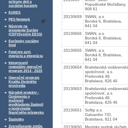
ochrany detí a
Popudinské Močidlany,
sociálnej kurately
908 61
EURES
20130659
SWAN, a.s.
PES Network
Borská 6, Bratislava,
841 04
Nástroje na
prepojenie Európy
20130656
SWAN, a.s.
(CEF)/Systém EESSI
Borská 6, Bratislava,
Európsky sociálny
841 04
fond
20130655
SWAN, a.s.
Fond pre azyl,
Borská 6, Bratislava,
migráciu a integráciu
841 04
Integrovaný
20130654
Bratislavská vodárensk
regionálny operačný
program 2014 - 2020
spoločnosť, a.s.
Prešovská 48,
Operačný program
Bratislava, 826 46
Kvalita životného
prostredia
20130653
Bratislavská vodárensk
Národné projekty -
spoločnosť, a.s.
Oznámenia o
Prešovská 48,
možnosti
Bratislava, 826 46
predkladania žiadostí
o poskytnutie
20130651
Softip a.s.
finančného príspevku
Galvaniho 7/D,
Bratislava, 821 04
Štatistiky
Zverejňovanie zmlúv,
20130650
Mestský podnik služieb