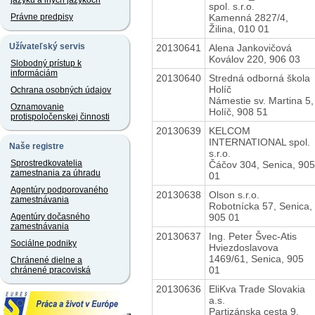
jazyku a iných jazykoch
spol. s.r.o.
Kamenná 2827/4,
Právne predpisy
Žilina, 010 01
Užívateľský servis
20130641
Alena Jankovičová
Koválov 220, 906 03
Slobodný prístup k
informáciám
20130640
Stredná odborná škola
Holíč
Ochrana osobných údajov
Námestie sv. Martina 5,
Oznamovanie
Holíč, 908 51
protispoločenskej činnosti
20130639
KELCOM
INTERNATIONAL spol.
Naše registre
s.r.o.
Sprostredkovatelia
Čáčov 304, Senica, 905
zamestnania za úhradu
01
Agentúry podporovaného
20130638
Olson s.r.o.
zamestnávania
Robotnícka 57, Senica,
905 01
Agentúry dočasného
zamestnávania
20130637
Ing. Peter Švec-Atis
Sociálne podniky
Hviezdoslavova
1469/61, Senica, 905
Chránené dielne a
01
chránené pracoviská
20130636
EliKva Trade Slovakia
a.s.
Partizánska cesta 9,