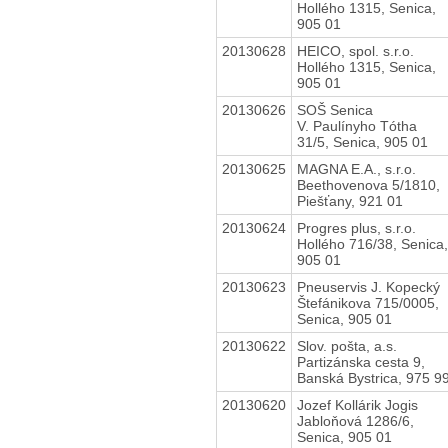
Hollého 1315, Senica,
905 01
20130628
HEICO, spol. s.r.o.
Hollého 1315, Senica,
905 01
20130626
SOŠ Senica
V. Paulínyho Tótha
31/5, Senica, 905 01
20130625
MAGNA E.A., s.r.o.
Beethovenova 5/1810,
Piešťany, 921 01
20130624
Progres plus, s.r.o.
Hollého 716/38, Senica,
905 01
20130623
Pneuservis J. Kopecký
Štefánikova 715/0005,
Senica, 905 01
20130622
Slov. pošta, a.s.
Partizánska cesta 9,
Banská Bystrica, 975 9
20130620
Jozef Kollárik Jogis
Jabloňová 1286/6,
Senica, 905 01