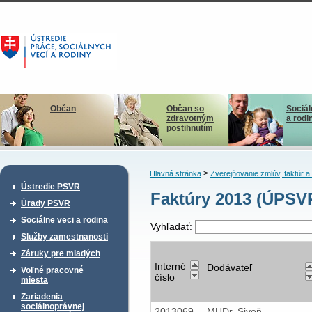
Občan
Občan so
Sociál
zdravotným
a rodi
postihnutím
>
Hlavná stránka
Zverejňovanie zmlúv, faktúr 
Ústredie PSVR
Faktúry 2013 (ÚPSV
Úrady PSVR
Sociálne veci a rodina
Vyhľadať:
Služby zamestnanosti
Záruky pre mladých
Interné
Dodávateľ
Voľné pracovné
číslo
miesta
Zariadenia
sociálnoprávnej
2013069
MUDr. Sivoň