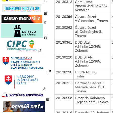
20130313
Com-klíma
Amosa Jedlíka 4554,
Komárno
20130396
Čavara Jozef
V.Clemetisa , Trnava
20130262
Čavara Jozef
ul. Dohnányho 8,
Trnava
20130361
DDD Star
A.Hlinku 12/365,
Zeleneč
20130220
DDD STAR
A.Hlinku 12/365,
Zeleneč
20130296
DK PRAKTIK
Trstín
20130311
Ďorďovič Ladislav
Mierové nám. Č. 1,
Trnava
20130558
Drogéria Kabátová
Trojičné nám. Trnava
20130216
Drogéria OD Jednota