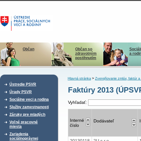
Občan
Občan so
Sociál
zdravotným
a rodi
postihnutím
>
Hlavná stránka
Zverejňovanie zmlúv, faktúr 
Ústredie PSVR
Faktúry 2013 (ÚPSV
Úrady PSVR
Sociálne veci a rodina
Vyhľadať:
Služby zamestnanosti
Záruky pre mladých
Interné
Dodávateľ
Voľné pracovné
číslo
miesta
Zariadenia
sociálnoprávnej
20130118
2U s.r.o.