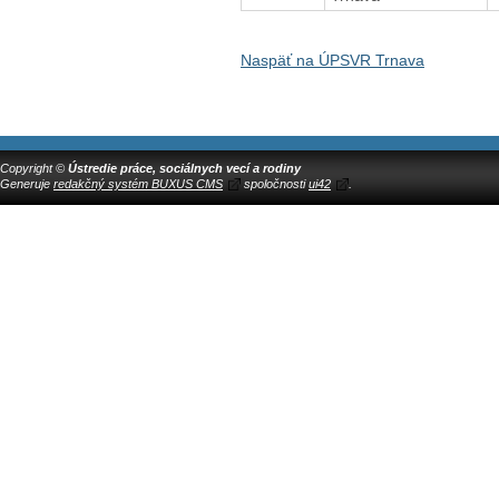
Naspäť na ÚPSVR Trnava
Copyright ©
Ústredie práce, sociálnych vecí a rodiny
Generuje
redakčný systém BUXUS CMS
spoločnosti
ui42
.