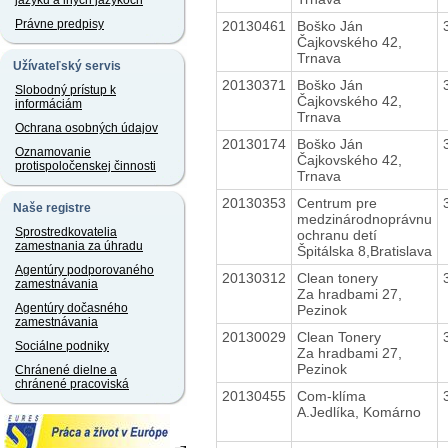
jazyku a iných jazykoch
Právne predpisy
20130461
Boško Ján
Čajkovského 42,
Trnava
Užívateľský servis
20130371
Boško Ján
Slobodný prístup k
Čajkovského 42,
informáciám
Trnava
Ochrana osobných údajov
20130174
Boško Ján
Oznamovanie
Čajkovského 42,
protispoločenskej činnosti
Trnava
20130353
Centrum pre
Naše registre
medzinárodnoprávnu
Sprostredkovatelia
ochranu detí
zamestnania za úhradu
Špitálska 8,Bratislava
Agentúry podporovaného
20130312
Clean tonery
zamestnávania
Za hradbami 27,
Agentúry dočasného
Pezinok
zamestnávania
20130029
Clean Tonery
Sociálne podniky
Za hradbami 27,
Pezinok
Chránené dielne a
chránené pracoviská
20130455
Com-klíma
A.Jedlíka, Komárno