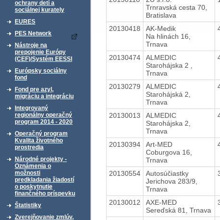
ochrany detí a
Trnravská cesta 70,
sociálnej kurately
Bratislava
EURES
20130418
AK-Medik
PES Network
Na hlinách 16,
Trnava
Nástroje na
prepojenie Európy
20130474
ALMEDIC
(CEF)/Systém EESSI
Starohájska 2 ,
Európsky sociálny
Trnava
fond
20130279
ALMEDIC
Fond pre azyl,
Starohájská 2,
migráciu a integráciu
Trnava
Integrovaný
20130013
ALMEDIC
regionálny operačný
program 2014 - 2020
Starohájska 2,
Trnava
Operačný program
Kvalita životného
20130394
Art-MED
prostredia
Coburgova 16,
Národné projekty -
Trnava
Oznámenia o
20130554
Autosúčiastky
možnosti
predkladania žiadostí
Jerichova 283/9,
o poskytnutie
Trnava
finančného príspevku
20130012
AXE-MED
Štatistiky
Sereďská 81, Trnava
Zverejňovanie zmlúv,