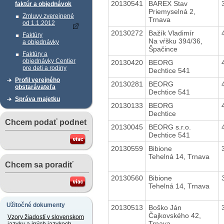
20130541
BAREX Stav
faktúr a objednávok
Priemyselná 2,
Zmluvy zverejnené
Trnava
od 1.1.2012
20130272
Bažík Vladimír
Faktúry
Na vŕšku 394/36,
a objednávky
Špačince
Faktúry a
objednávky Centier
20130420
BEORG
pre deti a rodiny
Dechtice 541
Profil verejného
20130281
BEORG
obstarávateľa
Dechtice 541
Správa majetku
20130133
BEORG
Dechtice
Chcem podať podnet
20130045
BEORG s.r.o.
Dechtice 541
20130559
Bibione
Tehelná 14, Trnava
Chcem sa poradiť
20130560
Bibione
Tehelná 14, Trnava
Užitočné dokumenty
20130513
Boško Ján
Čajkovského 42,
Vzory žiadostí v slovenskom
Trnava