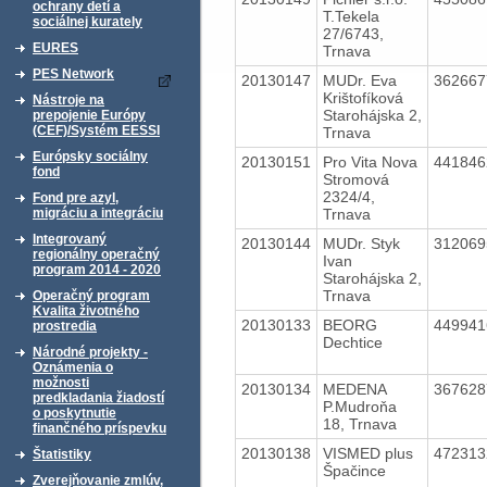
ochrany detí a
T.Tekela
sociálnej kurately
27/6743,
EURES
Trnava
PES Network
20130147
MUDr. Eva
36266
Krištofíková
Nástroje na
Starohájska 2,
prepojenie Európy
(CEF)/Systém EESSI
Trnava
Európsky sociálny
20130151
Pro Vita Nova
44184
fond
Stromová
2324/4,
Fond pre azyl,
Trnava
migráciu a integráciu
Integrovaný
20130144
MUDr. Styk
31206
regionálny operačný
Ivan
program 2014 - 2020
Starohájska 2,
Trnava
Operačný program
Kvalita životného
20130133
BEORG
44994
prostredia
Dechtice
Národné projekty -
Oznámenia o
možnosti
20130134
MEDENA
36762
predkladania žiadostí
P.Mudroňa
o poskytnutie
18, Trnava
finančného príspevku
20130138
VISMED plus
47231
Štatistiky
Špačince
Zverejňovanie zmlúv,