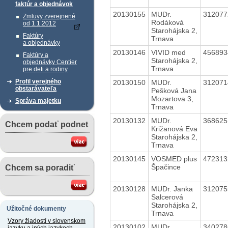
faktúr a objednávok
20130155
MUDr.
31207
Zmluvy zverejnené
Rodáková
od 1.1.2012
Starohájska 2,
Faktúry
Trnava
a objednávky
20130146
VIVID med
45689
Faktúry a
Starohájska 2,
objednávky Centier
Trnava
pre deti a rodiny
Profil verejného
20130150
MUDr.
31207
obstarávateľa
Pešková Jana
Mozartova 3,
Správa majetku
Trnava
20130132
MUDr.
36862
Chcem podať podnet
Križanová Eva
Starohájska 2,
Trnava
20130145
VOSMED plus
47231
Špačince
Chcem sa poradiť
20130128
MUDr. Janka
31207
Salcerová
Starohájska 2,
Užitočné dokumenty
Trnava
Vzory žiadostí v slovenskom
20130102
MUDr.
34027