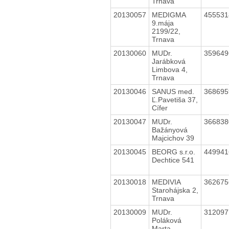
Trnava
20130057
MEDIGMA
45553
9.mája
2199/22,
Trnava
20130060
MUDr.
35964
Jarábková
Limbova 4,
Trnava
20130046
SANUS med.
36869
Ľ.Pavetiša 37,
Cífer
20130047
MUDr.
36683
Bažányová
Majcichov 39
20130045
BEORG s.r.o.
44994
Dechtice 541
20130018
MEDIVIA
36267
Starohájska 2,
Trnava
20130009
MUDr.
31209
Poláková
Marta