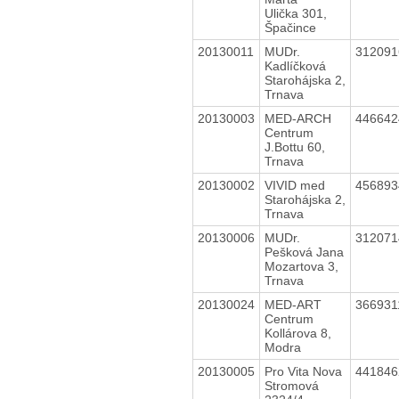
Ulička 301,
Špačince
20130011
MUDr.
31209
Kadlíčková
Starohájska 2,
Trnava
20130003
MED-ARCH
44664
Centrum
J.Bottu 60,
Trnava
20130002
VIVID med
45689
Starohájska 2,
Trnava
20130006
MUDr.
31207
Pešková Jana
Mozartova 3,
Trnava
20130024
MED-ART
36693
Centrum
Kollárova 8,
Modra
20130005
Pro Vita Nova
44184
Stromová