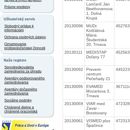
jazyku a iných jazykoch
Lančarič Ján
Právne predpisy
Beethovenova
1, Dolná
Krupá
Užívateľský servis
20130096
MUDr.
45276
Slobodný prístup k
Košťálová
informáciám
Mária
Ochrana osobných údajov
Študentská
20, Trnava
Oznamovanie
protispoločenskej činnosti
20130111
MEDISTAP
45256
Doľany 77
Naše registre
Sprostredkovatelia
20130092
Prevent-
44522
zamestnania za úhradu
centrum
Pečeňady 21
Agentúry podporovaného
zamestnávania
20130095
EVAMED
36711
Agentúry dočasného
Mozartova 3,
zamestnávania
Trnava
Sociálne podniky
20130059
VIAR med
47232
Chránené dielne a
Zavar -
chránené pracoviská
Brestovany
20130061
VISMED plus
47231
Špačince