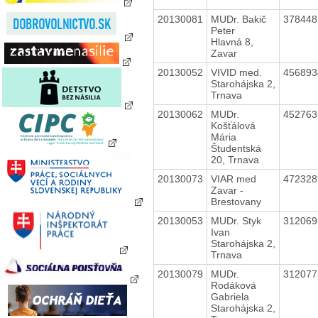
20130081
MUDr. Bakič
37844
Peter
Hlavná 8,
Zavar
20130052
VIVID med.
45689
Starohájska 2,
Trnava
20130062
MUDr.
45276
Košťálová
Mária
Študentská
20, Trnava
20130073
VIAR med
47232
Zavar -
Brestovany
20130053
MUDr. Styk
31206
Ivan
Starohájska 2,
Trnava
20130079
MUDr.
31207
Rodáková
Gabriela
Starohájska 2,