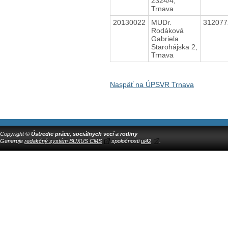
2324/4,
Trnava
20130022
MUDr.
31207
Rodáková
Gabriela
Starohájska 2,
Trnava
Naspäť na ÚPSVR Trnava
Copyright ©
Ústredie práce, sociálnych vecí a rodiny
Generuje
redakčný systém BUXUS CMS
spoločnosti
ui42
.