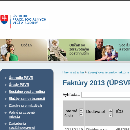
Občan
Občan so
Sociál
zdravotným
a rodi
postihnutím
>
Hlavná stránka
Zverejňovanie zmlúv, faktúr 
Ústredie PSVR
Faktúry 2013 (ÚPSV
Úrady PSVR
Sociálne veci a rodina
Vyhľadať:
Služby zamestnanosti
Záruky pre mladých
Interné
Dodávateľ
IČO
Voľné pracovné
číslo
miesta
Zariadenia
sociálnoprávnej
20130149
Pichler s.r.o.
45508