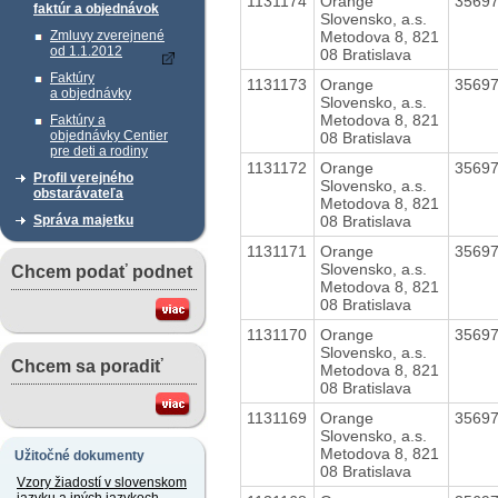
1131174
Orange
3569
faktúr a objednávok
Slovensko, a.s.
Metodova 8, 821
Zmluvy zverejnené
od 1.1.2012
08 Bratislava
Faktúry
1131173
Orange
3569
a objednávky
Slovensko, a.s.
Metodova 8, 821
Faktúry a
objednávky Centier
08 Bratislava
pre deti a rodiny
1131172
Orange
3569
Profil verejného
Slovensko, a.s.
obstarávateľa
Metodova 8, 821
08 Bratislava
Správa majetku
1131171
Orange
3569
Slovensko, a.s.
Chcem podať podnet
Metodova 8, 821
08 Bratislava
1131170
Orange
3569
Slovensko, a.s.
Chcem sa poradiť
Metodova 8, 821
08 Bratislava
1131169
Orange
3569
Slovensko, a.s.
Metodova 8, 821
Užitočné dokumenty
08 Bratislava
Vzory žiadostí v slovenskom