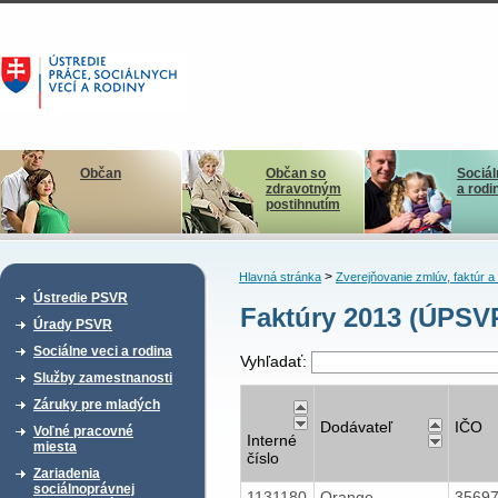
Občan
Občan so
Sociál
zdravotným
a rodi
postihnutím
>
Hlavná stránka
Zverejňovanie zmlúv, faktúr 
Ústredie PSVR
Faktúry 2013 (ÚPSVR
Úrady PSVR
Sociálne veci a rodina
Vyhľadať:
Služby zamestnanosti
Záruky pre mladých
Dodávateľ
IČO
Voľné pracovné
Interné
miesta
číslo
Zariadenia
sociálnoprávnej
1131180
Orange
3569