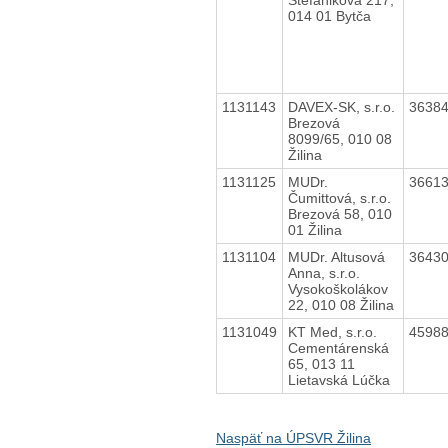
014 01 Bytča
1131143
DAVEX-SK, s.r.o.
3638
Brezová
8099/65, 010 08
Žilina
1131125
MUDr.
3661
Čumittová, s.r.o.
Brezová 58, 010
01 Žilina
1131104
MUDr. Altusová
3643
Anna, s.r.o.
Vysokoškolákov
22, 010 08 Žilina
1131049
KT Med, s.r.o.
4598
Cementárenská
65, 013 11
Lietavská Lúčka
Naspäť na ÚPSVR Žilina