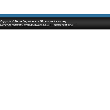
Copyright ©
Ústredie práce, sociálnych vecí a rodiny
Generuje
redakčný systém BUXUS CMS
spoločnosti
ui42
.