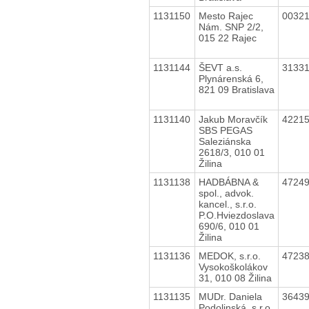
1131150
Mesto Rajec
0032
Nám. SNP 2/2,
015 22 Rajec
1131144
ŠEVT a.s.
3133
Plynárenská 6,
821 09 Bratislava
1131140
Jakub Moravčík
4221
SBS PEGAS
Saleziánska
2618/3, 010 01
Žilina
1131138
HADBÁBNA &
4724
spol., advok.
kancel., s.r.o.
P.O.Hviezdoslava
690/6, 010 01
Žilina
1131136
MEDOK, s.r.o.
4723
Vysokoškolákov
31, 010 08 Žilina
1131135
MUDr. Daniela
3643
Podolinská, s.r.o.