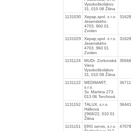
Vysokoškolákov
31, 010 08 Žilina
1131030
Xepap,spol. s r.o.
3162
Jesenského
4703, 960 01
Zvolen
1131029
Xepap,spol. s r.o.
3162
Jesenského
4703, 960 01
Zvolen
1131124
MUDr. Zorkovská
3566
Viera
Vysokoškolákov
31, 010 08 Žilina
1131122
MEDIMART,
3671
s.r.o.
Sv. Martina 273,
013 06 Terchová
1131152
TALUX, s.r.o.
3644
Hálkova
2968/22, 010 01
Žilina
1131151
ERG servis, s.r.o.
4707
Štefánikova 217,