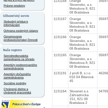
jazyku a iných jazykoch
1131168
Orange
3569
Slovensko, a.s.
Právne predpisy
Metodova 8, 821
08 Bratislava
Užívateľský servis
1131167
Orange
3569
Slobodný prístup k
Slovensko, a.s.
informáciám
Metodova 8, 821
08 Bratislava
Ochrana osobných údajov
1131166
Orange
3569
Oznamovanie
protispoločenskej činnosti
Slovensko, a.s.
Metodova 8, 821
08 Bratislava
Naše registre
1131165
Orange
3569
Sprostredkovatelia
Slovensko, a.s.
zamestnania za úhradu
Metodova 8, 821
Agentúry podporovaného
08 Bratislava
zamestnávania
1131191
J profi B, s.r.o.
4626
Agentúry dočasného
010 04 Bitarová
zamestnávania
45
Sociálne podniky
Chránené dielne a
1131164
Slovanet a.s.
3476
chránené pracoviská
Záhradnícka
151, 821 08
Bratislava 2