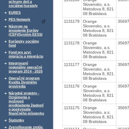
ochrany detí a
Slovensko, a.s.
sociálnej kurately
Metodova 8, 821
EURES
08 Bratislava
PES Network
1131179
Orange
3569
Slovensko, a.s.
Nástroje na
Metodova 8, 821
prepojenie Európy
(CEF)/Systém EESSI
08 Bratislava
Európsky sociálny
1131178
Orange
3569
fond
Slovensko, a.s.
Metodova 8, 821
Fond pre azyl,
08 Bratislava
migráciu a integráciu
Integrovaný
1131177
Orange
3569
regionálny operačný
Slovensko, a.s.
program 2014 - 2020
Metodova 8, 821
08 Bratislava
Operačný program
Kvalita životného
1131176
Orange
3569
prostredia
Slovensko, a.s.
Národné projekty -
Metodova 8, 821
Oznámenia o
08 Bratislava
možnosti
predkladania žiadostí
1131175
Orange
3569
o poskytnutie
Slovensko, a.s.
finančného príspevku
Metodova 8, 821
Štatistiky
08 Bratislava
Zverejňovanie zmlúv,