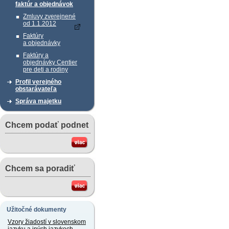
faktúr a objednávok
Zmluvy zverejnené
od 1.1.2012
Faktúry
a objednávky
Faktúry a
objednávky Centier
pre deti a rodiny
Profil verejného
obstarávateľa
Správa majetku
Chcem podať podnet
Chcem sa poradiť
Užitočné dokumenty
Vzory žiadostí v slovenskom