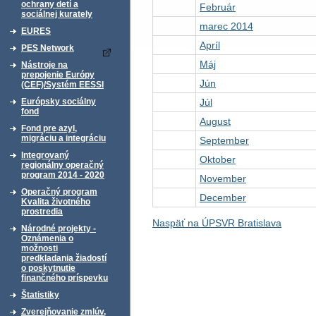
ochrany detí a
Február
sociálnej kurately
marec 2014
EURES
Apríl
PES Network
Máj
Nástroje na
prepojenie Európy
Jún
(CEF)/Systém EESSI
Júl
Európsky sociálny
fond
August
Fond pre azyl,
migráciu a integráciu
September
Integrovaný
Oktober
regionálny operačný
program 2014 - 2020
November
Operačný program
December
Kvalita životného
prostredia
Naspäť na ÚPSVR Bratislava
Národné projekty -
Oznámenia o
možnosti
predkladania žiadostí
o poskytnutie
finančného príspevku
Štatistiky
Zverejňovanie zmlúv,