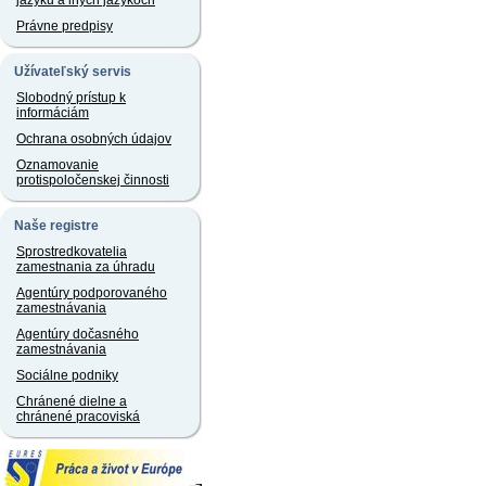
jazyku a iných jazykoch
Právne predpisy
Užívateľský servis
Slobodný prístup k
informáciám
Ochrana osobných údajov
Oznamovanie
protispoločenskej činnosti
Naše registre
Sprostredkovatelia
zamestnania za úhradu
Agentúry podporovaného
zamestnávania
Agentúry dočasného
zamestnávania
Sociálne podniky
Chránené dielne a
chránené pracoviská