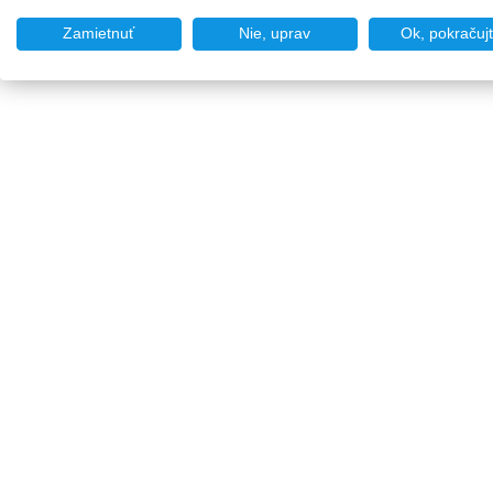
Zamietnuť
Nie, uprav
Ok, pokračuj