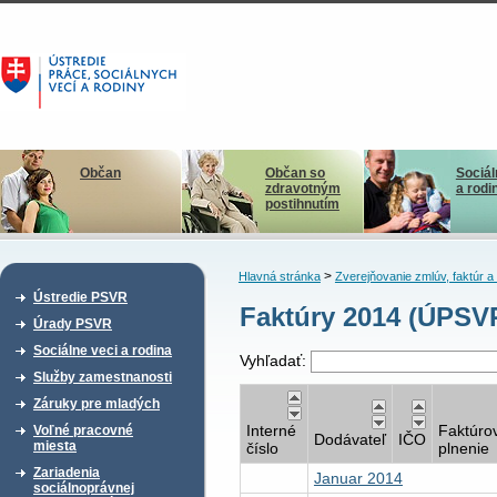
Občan
Občan so
Sociál
zdravotným
a rodi
postihnutím
>
Hlavná stránka
Zverejňovanie zmlúv, faktúr 
Ústredie PSVR
Faktúry 2014 (ÚPSVR
Úrady PSVR
Sociálne veci a rodina
Vyhľadať:
Služby zamestnanosti
Záruky pre mladých
Interné
Faktúro
Voľné pracovné
Dodávateľ
IČO
miesta
číslo
plnenie
Zariadenia
Januar 2014
sociálnoprávnej