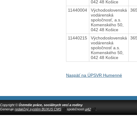
042 48 Košice
11440004
Východoslovenská
36
vodárenská
spoločnosť, a.s.
Komenského 50,
042 48 Košice
11440215
Východoslovenská
36
vodárenská
spoločnosť a.s.
Komenského 50,
042 48 Košice
Naspäť na ÚPSVR Humenné
Copyright ©
Ústredie práce, sociálnych vecí a rodiny
Generuje
redakčný systém BUXUS CMS
spoločnosti
ui42
.