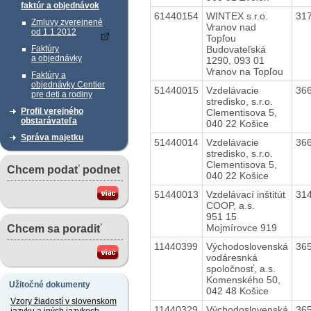
faktúr a objednávok
61440154
WINTEX s.r.o.
31
Zmluvy zverejnené
Vranov nad
od 1.1.2012
Topľou
Budovateľská
Faktúry
a objednávky
1290, 093 01
Vranov na Topľou
Faktúry a
objednávky Centier
51440015
Vzdelávacie
36
pre deti a rodiny
stredisko, s.r.o.
Profil verejného
Clementisova 5,
obstarávateľa
040 22 Košice
Správa majetku
51440014
Vzdelávacie
36
stredisko, s.r.o.
Clementisova 5,
Chcem podať podnet
040 22 Košice
51440013
Vzdelávací inštitút
31
COOP, a.s.
951 15
Mojmírovce 919
Chcem sa poradiť
11440399
Východoslovenská
36
vodáresnká
spoločnosť, a.s.
Komenského 50,
Užitočné dokumenty
042 48 Košice
Vzory žiadostí v slovenskom
11440329
Východoslovenská
36