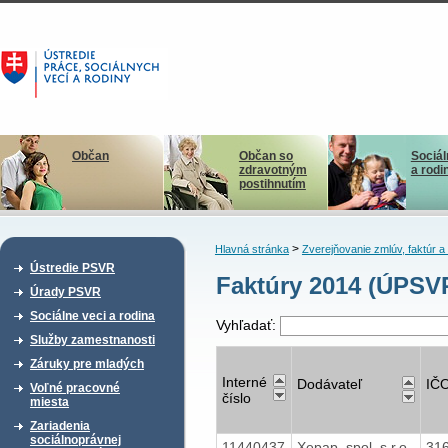
Občan
Občan so
Sociál
zdravotným
a rodi
postihnutím
>
Hlavná stránka
Zverejňovanie zmlúv, faktúr 
Ústredie PSVR
Faktúry 2014 (ÚPS
Úrady PSVR
Sociálne veci a rodina
Vyhľadať:
Služby zamestnanosti
Záruky pre mladých
Interné
Dodávateľ
IČ
Voľné pracovné
číslo
miesta
Zariadenia
sociálnoprávnej
11440437
Xepap, spol. s r.o.
31