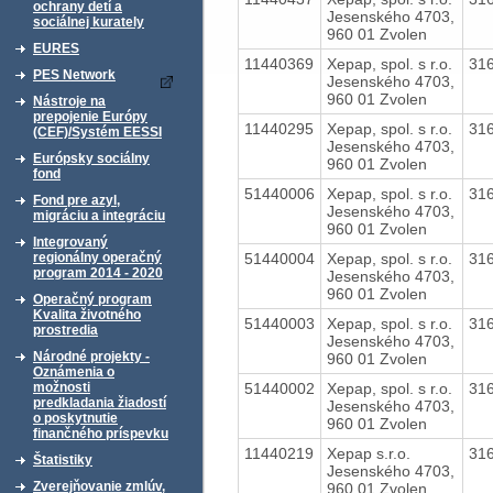
ochrany detí a
Jesenského 4703,
sociálnej kurately
960 01 Zvolen
EURES
11440369
Xepap, spol. s r.o.
31
PES Network
Jesenského 4703,
960 01 Zvolen
Nástroje na
prepojenie Európy
11440295
Xepap, spol. s r.o.
31
(CEF)/Systém EESSI
Jesenského 4703,
Európsky sociálny
960 01 Zvolen
fond
51440006
Xepap, spol. s r.o.
31
Fond pre azyl,
Jesenského 4703,
migráciu a integráciu
960 01 Zvolen
Integrovaný
51440004
Xepap, spol. s r.o.
31
regionálny operačný
program 2014 - 2020
Jesenského 4703,
960 01 Zvolen
Operačný program
Kvalita životného
51440003
Xepap, spol. s r.o.
31
prostredia
Jesenského 4703,
Národné projekty -
960 01 Zvolen
Oznámenia o
51440002
Xepap, spol. s r.o.
31
možnosti
predkladania žiadostí
Jesenského 4703,
o poskytnutie
960 01 Zvolen
finančného príspevku
11440219
Xepap s.r.o.
31
Štatistiky
Jesenského 4703,
Zverejňovanie zmlúv,
960 01 Zvolen