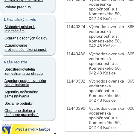
jazyku a iných jazykoch
vodáresnká
Právne predpisy
spoločnosť, a.s.
Komenského 50,
042 48 Košice
Užívateľský servis
11440324
Východoslovenská
36
Slobodný prístup k
vodáresnká
informáciám
spoločnosť, a.s.
Ochrana osobných údajov
Komenského 50,
042 48 Košice
Oznamovanie
protispoločenskej činnosti
11440436
Východoslovenská
36
vodárenská
Naše registre
spoločnosť, a.s.
Komenského 50,
Sprostredkovatelia
042 48 Košice
zamestnania za úhradu
11440392
Východoslovenská
36
Agentúry podporovaného
zamestnávania
vodárenská
spoločnosť, a.s.
Agentúry dočasného
Komenského 50,
zamestnávania
042 48 Košice
Sociálne podniky
11440390
Východoslovenská
00
Chránené dielne a
vodárenská
chránené pracoviská
spoločnosť, a.s.
Komenského 50,
042 48 Košice