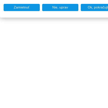
Zamietnuť
Nie, uprav
Ok, pokračuj