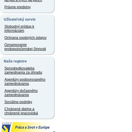
jazyku a iných jazykoch
Právne predpisy
Užívateľský servis
Slobodný prístup k
informáciám
Ochrana osobných údajov
Oznamovanie
protispoločenskej činnosti
Naše registre
Sprostredkovatelia
zamestnania za úhradu
Agentúry podporovaného
zamestnávania
Agentúry dočasného
zamestnávania
Sociálne podniky
Chránené dielne a
chránené pracoviská