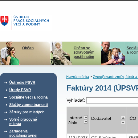
Občan
Občan so
Sociál
zdravotným
a rodi
postihnutím
>
Hlavná stránka
Zverejňovanie zmlúv, faktúr 
Ústredie PSVR
Faktúry 2014 (ÚPSVR
Úrady PSVR
Sociálne veci a rodina
Vyhľadať:
Služby zamestnanosti
Záruky pre mladých
Interné
Dodávateľ
IČO
Voľné pracovné
číslo
miesta
Zariadenia
sociálnoprávnej
11340933
OTIS Výťahy,
356