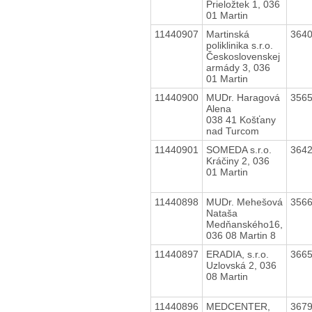
Prieložtek 1, 036
01 Martin
11440907
Martinská
364
poliklinika s.r.o.
Československej
armády 3, 036
01 Martin
11440900
MUDr. Haragová
356
Alena
038 41 Košťany
nad Turcom
11440901
SOMEDA s.r.o.
364
Kráčiny 2, 036
01 Martin
11440898
MUDr. Mehešová
356
Nataša
Medňanského16,
036 08 Martin 8
11440897
ERADIA, s.r.o.
366
Uzlovská 2, 036
08 Martin
11440896
MEDCENTER,
367