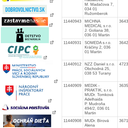
M. Madačova 7,
034 01
Ružomberok
11440943
MICHNA
364
MEDICAL s.r.o.
J. Goliana 38,
036 01 Martin
11440931
SOMEDA s.r.o.
364
Kráčiny 2, 036
01 Martin
11440912
NZZ Daniel s.r.o.
472
Obchodná 25,
038 53 Turany
11440909
MEDIK -
363
PRAKTIK, s.r.o.
MUDr. Tomková
Adelhaida
P. Mudroňa
494/2, 036 01
Martin
11440908
MUDr. Bírová
367
Alena