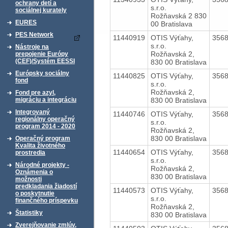
ochrany detí a
s.r.o.
sociálnej kurately
Rožňavská 2 830
EURES
00 Bratislava
PES Network
11440919
OTIS Výťahy,
356
s.r.o.
Nástroje na
Rožňavská 2,
prepojenie Európy
(CEF)/Systém EESSI
830 00 Bratislava
Európsky sociálny
11440825
OTIS Výťahy,
356
fond
s.r.o.
Rožňavská 2,
Fond pre azyl,
830 00 Bratislava
migráciu a integráciu
Integrovaný
11440746
OTIS Výťahy,
356
regionálny operačný
s.r.o.
program 2014 - 2020
Rožňavská 2,
830 00 Bratislava
Operačný program
Kvalita životného
11440654
OTIS Výťahy,
356
prostredia
s.r.o.
Národné projekty -
Rožňavská 2,
Oznámenia o
830 00 Bratislava
možnosti
predkladania žiadostí
11440573
OTIS Výťahy,
356
o poskytnutie
s.r.o.
finančného príspevku
Rožňavská 2,
Štatistiky
830 00 Bratislava
Zverejňovanie zmlúv,