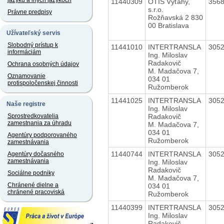
jazyku a iných jazykoch
11440309
OTIS Výťahy,
356
s.r.o.
Právne predpisy
Rožňavská 2 830
00 Bratislava
Užívateľský servis
Slobodný prístup k
11441010
INTERTRANSLA
305
informáciám
Ing. Miloslav
Radakovič
Ochrana osobných údajov
M. Madačova 7,
Oznamovanie
034 01
protispoločenskej činnosti
Ružomberok
11441025
INTERTRANSLA
305
Naše registre
Ing. Miloslav
Radakovič
Sprostredkovatelia
zamestnania za úhradu
M. Madačova 7,
034 01
Agentúry podporovaného
Ružomberok
zamestnávania
11440744
INTERTRANSLA
305
Agentúry dočasného
zamestnávania
Ing. Miloslav
Radakovič
Sociálne podniky
M. Madačova 7,
Chránené dielne a
034 01
chránené pracoviská
Ružomberok
11440399
INTERTRANSLA
305
Ing. Miloslav
Radakovič