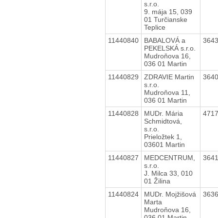
s.r.o.
9. mája 15, 039
01 Turčianske
Teplice
11440840
BABALOVÁ a
364
PEKELSKÁ s.r.o.
Mudroňova 16,
036 01 Martin
11440829
ZDRAVIE Martin
364
s.r.o.
Mudroňova 11,
036 01 Martin
11440828
MUDr. Mária
471
Schmidtová,
s.r.o.
Prieložtek 1,
03601 Martin
11440827
MEDCENTRUM,
364
s.r.o.
J. Milca 33, 010
01 Žilina
11440824
MUDr. Mojžišová
363
Marta
Mudroňova 16,
036 01 Martin