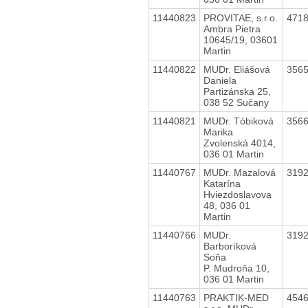
11440823
PROVITAE, s.r.o.
471
Ambra Pietra
10645/19, 03601
Martin
11440822
MUDr. Eliášová
356
Daniela
Partizánska 25,
038 52 Sučany
11440821
MUDr. Tóbiková
356
Marika
Zvolenská 4014,
036 01 Martin
11440767
MUDr. Mazalová
319
Katarína
Hviezdoslavova
48, 036 01
Martin
11440766
MUDr.
319
Barboríková
Soňa
P. Mudroňa 10,
036 01 Martin
11440763
PRAKTIK-MED
454