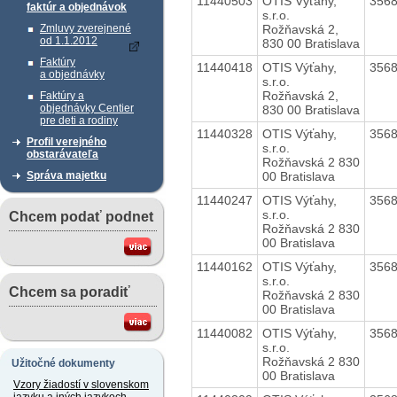
11440503
OTIS Výťahy,
356
faktúr a objednávok
s.r.o.
Rožňavská 2,
Zmluvy zverejnené
od 1.1.2012
830 00 Bratislava
Faktúry
11440418
OTIS Výťahy,
356
a objednávky
s.r.o.
Rožňavská 2,
Faktúry a
objednávky Centier
830 00 Bratislava
pre deti a rodiny
11440328
OTIS Výťahy,
356
Profil verejného
s.r.o.
obstarávateľa
Rožňavská 2 830
00 Bratislava
Správa majetku
11440247
OTIS Výťahy,
356
s.r.o.
Chcem podať podnet
Rožňavská 2 830
00 Bratislava
11440162
OTIS Výťahy,
356
s.r.o.
Chcem sa poradiť
Rožňavská 2 830
00 Bratislava
11440082
OTIS Výťahy,
356
s.r.o.
Rožňavská 2 830
Užitočné dokumenty
00 Bratislava
Vzory žiadostí v slovenskom