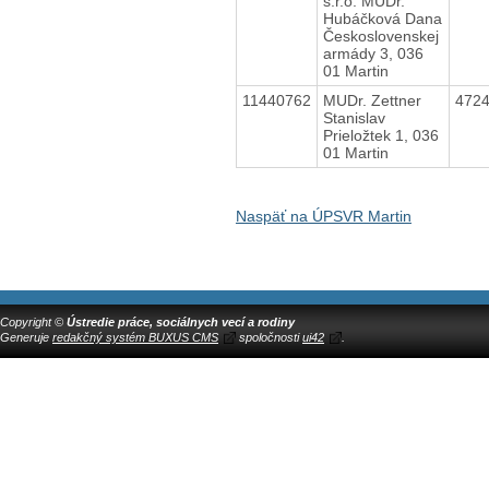
s.r.o. MUDr.
Hubáčková Dana
Československej
armády 3, 036
01 Martin
11440762
MUDr. Zettner
472
Stanislav
Prieložtek 1, 036
01 Martin
Naspäť na ÚPSVR Martin
Copyright ©
Ústredie práce, sociálnych vecí a rodiny
Generuje
redakčný systém BUXUS CMS
spoločnosti
ui42
.