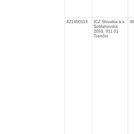
421400113
ICZ Slovakia a.s.
3
Soblahovská
2050, 911 01
Trenčín