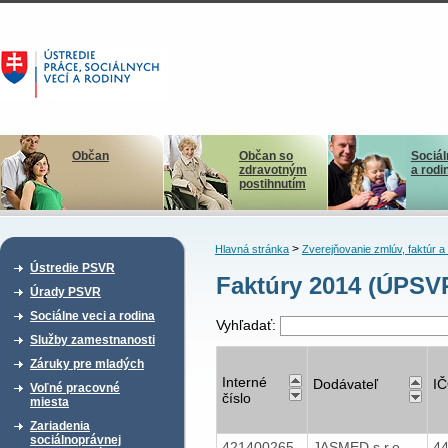
Občan
Občan so
Sociál
zdravotným
a rodi
postihnutím
>
Hlavná stránka
Zverejňovanie zmlúv, faktúr 
Ústredie PSVR
Faktúry 2014 (ÚPSV
Úrady PSVR
Sociálne veci a rodina
Vyhľadať:
Služby zamestnanosti
Záruky pre mladých
Interné
Dodávateľ
I
Voľné pracovné
číslo
miesta
Zariadenia
sociálnoprávnej
421400265
JASMED s.r.o -
4