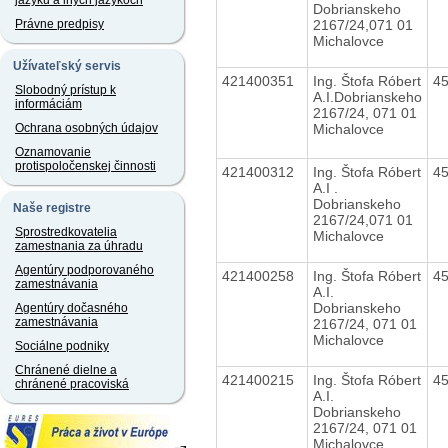
jazyku a iných jazykoch
Dobrianskeho
2167/24,071 01
Právne predpisy
Michalovce
Užívateľský servis
421400351
Ing. Štofa Róbert
4
Slobodný prístup k
A.I.Dobrianskeho
informáciám
2167/24, 071 01
Michalovce
Ochrana osobných údajov
Oznamovanie
protispoločenskej činnosti
421400312
Ing. Štofa Róbert
4
A.I .
Dobrianskeho
Naše registre
2167/24,071 01
Sprostredkovatelia
Michalovce
zamestnania za úhradu
Agentúry podporovaného
421400258
Ing. Štofa Róbert
4
zamestnávania
A.I.
Dobrianskeho
Agentúry dočasného
zamestnávania
2167/24, 071 01
Michalovce
Sociálne podniky
Chránené dielne a
421400215
Ing. Štofa Róbert
4
chránené pracoviská
A.I.
Dobrianskeho
2167/24, 071 01
Michalovce