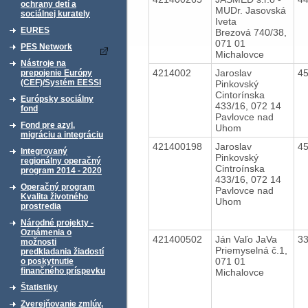
ochrany detí a
MUDr. Jasovská
sociálnej kurately
Iveta
EURES
Brezová 740/38,
071 01
PES Network
Michalovce
Nástroje na
4214002
Jaroslav
4
prepojenie Európy
(CEF)/Systém EESSI
Pinkovský
Cintorínska
Európsky sociálny
433/16, 072 14
fond
Pavlovce nad
Fond pre azyl,
Uhom
migráciu a integráciu
421400198
Jaroslav
4
Integrovaný
Pinkovský
regionálny operačný
Cintroínska
program 2014 - 2020
433/16, 072 14
Operačný program
Pavlovce nad
Kvalita životného
Uhom
prostredia
Národné projekty -
Oznámenia o
421400502
Ján Vaľo JaVa
3
možnosti
Priemyselná č.1,
predkladania žiadostí
071 01
o poskytnutie
finančného príspevku
Michalovce
Štatistiky
Zverejňovanie zmlúv,