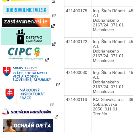
421400175
Ing. Štofa Róbert
4
A.I.
Dobrianskeho
2167/24, 071 01
Michalovce
421400122
Ing. Štofa Róbert
4
A.I.
Dobrianskeho
2167/24, 071 01
Michalovce
421400080
Ing. Štofa Róbert
4
A.I.
Dobrianskeho
2167/24, 071 01
Michalovce
421400116
ICZ Slovakia a.s.
3
Soblahovská
2050, 911 01
Trenčín