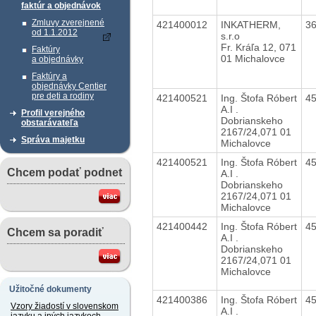
faktúr a objednávok
Zmluvy zverejnené
421400012
INKATHERM,
3
od 1.1.2012
s.r.o
Fr. Kráľa 12, 071
Faktúry
01 Michalovce
a objednávky
Faktúry a
objednávky Centier
pre deti a rodiny
421400521
Ing. Štofa Róbert
4
A.I .
Profil verejného
Dobrianskeho
obstarávateľa
2167/24,071 01
Správa majetku
Michalovce
421400521
Ing. Štofa Róbert
4
Chcem podať podnet
A.I .
Dobrianskeho
2167/24,071 01
Michalovce
421400442
Ing. Štofa Róbert
4
Chcem sa poradiť
A.I .
Dobrianskeho
2167/24,071 01
Michalovce
Užitočné dokumenty
421400386
Ing. Štofa Róbert
4
Vzory žiadostí v slovenskom
A.I .