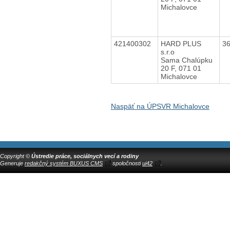
Michalovce
421400302
HARD PLUS
3
s.r.o
Sama Chalúpku
20 F, 071 01
Michalovce
Naspäť na ÚPSVR Michalovce
Copyright ©
Ústredie práce, sociálnych vecí a rodiny
Generuje
redakčný systém BUXUS CMS
spoločnosti
ui42
.