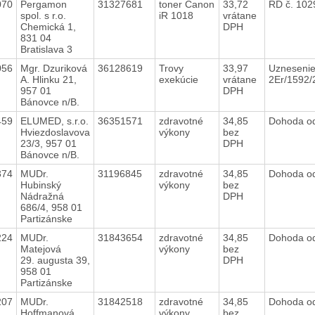
070
Pergamon
31327681
toner Canon
33,72
RD č. 102
spol. s r.o.
iR 1018
vrátane
Chemická 1,
DPH
831 04
Bratislava 3
056
Mgr. Dzuriková
36128619
Trovy
33,97
Uznesenie
A. Hlinku 21,
exekúcie
vrátane
2Er/1592
957 01
DPH
Bánovce n/B.
459
ELUMED, s.r.o.
36351571
zdravotné
34,85
Dohoda o
Hviezdoslavova
výkony
bez
23/3, 957 01
DPH
Bánovce n/B.
374
MUDr.
31196845
zdravotné
34,85
Dohoda o
Hubinský
výkony
bez
Nádražná
DPH
686/4, 958 01
Partizánske
224
MUDr.
31843654
zdravotné
34,85
Dohoda o
Matejová
výkony
bez
29. augusta 39,
DPH
958 01
Partizánske
207
MUDr.
31842518
zdravotné
34,85
Dohoda o
Hoffmanová
výkony
bez