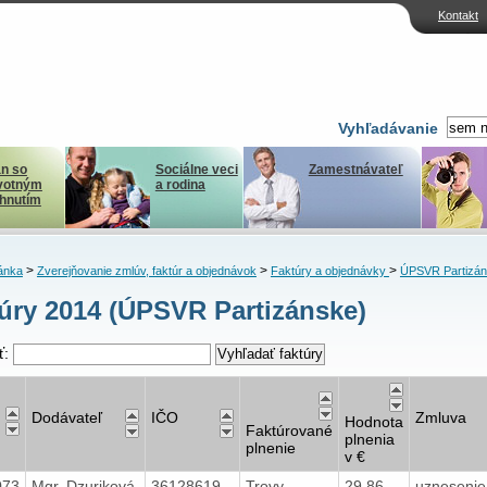
Kontakt
Vyhľadávanie
n so
Sociálne veci
Zamestnávateľ
votným
a rodina
ihnutím
>
>
>
ánka
Zverejňovanie zmlúv, faktúr a objednávok
Faktúry a objednávky
ÚPSVR Partizá
úry 2014 (ÚPSVR Partizánske)
ť:
Dodávateľ
IČO
Zmluva
Hodnota
Faktúrované
plnenia
plnenie
v €
073
Mgr. Dzuriková
36128619
Trovy
29,86
uznesenie