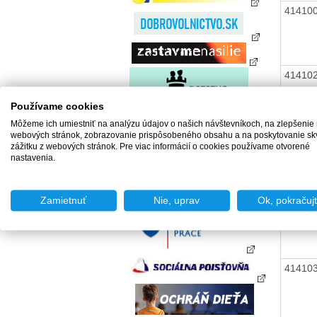
41410
41410
Používame cookies
Môžeme ich umiestniť na analýzu údajov o našich návštevníkoch, na zlepšenie
webových stránok, zobrazovanie prispôsobeného obsahu a na poskytovanie sk
41410
zážitku z webových stránok. Pre viac informácií o cookies používame otvorené
nastavenia.
Zamietnuť
Nie, uprav
Ok, pokračuj
41410
41410