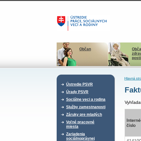
Občan
Obča
zdra
post
Hlavná str
Ústredie PSVR
Fakt
Úrady PSVR
Sociálne veci a rodina
Vyhľada
Služby zamestnanosti
Záruky pre mladých
Interné
Voľné pracovné
číslo
miesta
Zariadenia
sociálnoprávnej
41410