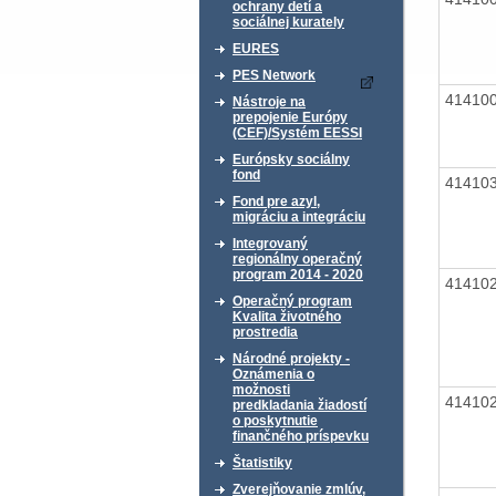
ochrany detí a
sociálnej kurately
EURES
PES Network
41410
Nástroje na
prepojenie Európy
(CEF)/Systém EESSI
Európsky sociálny
fond
41410
Fond pre azyl,
migráciu a integráciu
Integrovaný
regionálny operačný
program 2014 - 2020
41410
Operačný program
Kvalita životného
prostredia
Národné projekty -
Oznámenia o
možnosti
41410
predkladania žiadostí
o poskytnutie
finančného príspevku
Štatistiky
Zverejňovanie zmlúv,