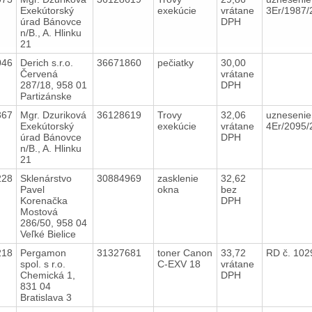
Exekútorský
exekúcie
vrátane
3Er/1987
úrad Bánovce
DPH
n/B., A. Hlinku
21
046
Derich s.r.o.
36671860
pečiatky
30,00
Červená
vrátane
287/18, 958 01
DPH
Partizánske
367
Mgr. Dzuriková
36128619
Trovy
32,06
uznesenie
Exekútorský
exekúcie
vrátane
4Er/2095
úrad Bánovce
DPH
n/B., A. Hlinku
21
228
Sklenárstvo
30884969
zasklenie
32,62
Pavel
okna
bez
Korenačka
DPH
Mostová
286/50, 958 04
Veľké Bielice
218
Pergamon
31327681
toner Canon
33,72
RD č. 102
spol. s r.o.
C-EXV 18
vrátane
Chemická 1,
DPH
831 04
Bratislava 3