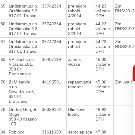
165
Lindström,s.r.o.
35742364
prenájom
44,23
Zm.
Orešianska č.3,
rohoží
vrátane
RHS/2013
917 01 Trnava
4/2014
DPH
080
Lindstrom,s.r.o.
35742364
prenájom
44,23
Zm.
Orešianska č.3,
rohoží
vrátane
RHS/2013
917 01 Trnava
2/2014
DPH
037
Lindstrom,s.r.o.
35742364
prenájom
44,23
Zm.
Orešianska č.3,
rohoží
vrátane
RHS/2013
917 01 Trnava
DPH
363
VP plast s.r.o.
36407119
zámok-
45,00
Víťazná 181,
vložka
vrátane
C
958 04
DPH
p
Partizánske
276
Z+M servis
44195591
repasovanie
45,00
Zmluva č.
s.r.o.
tonerov
vrátane
Nevädzova 6,
DPH
821 01
Bratislava
478
Ondrej Gergel -
30329132
Hliníkové
46,92
Moger
lopaty
vrátane
958 43 Krásno
DPH
105
434
Robinco
31611630
samolepiace
47,88