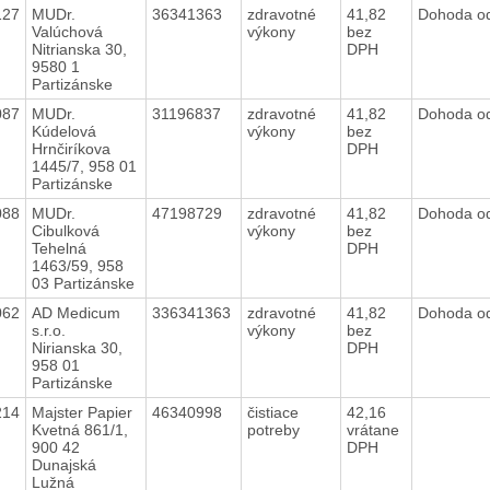
127
MUDr.
36341363
zdravotné
41,82
Dohoda o
Valúchová
výkony
bez
Nitrianska 30,
DPH
9580 1
Partizánske
087
MUDr.
31196837
zdravotné
41,82
Dohoda o
Kúdelová
výkony
bez
Hrnčiríkova
DPH
1445/7, 958 01
Partizánske
088
MUDr.
47198729
zdravotné
41,82
Dohoda o
Cibulková
výkony
bez
Tehelná
DPH
1463/59, 958
03 Partizánske
062
AD Medicum
336341363
zdravotné
41,82
Dohoda o
s.r.o.
výkony
bez
Nirianska 30,
DPH
958 01
Partizánske
214
Majster Papier
46340998
čistiace
42,16
Kvetná 861/1,
potreby
vrátane
900 42
DPH
Dunajská
Lužná