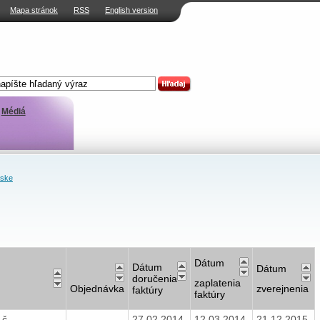
Mapa stránok
RSS
English version
Médiá
nske
Dátum
Dátum
Dátum
doručenia
zaplatenia
Objednávka
zverejnenia
faktúry
faktúry
 č.
27.02.2014
12.03.2014
21.12.2015