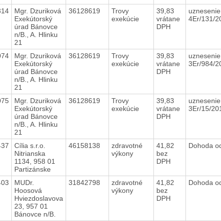
314
Mgr. Dzuriková
36128619
Trovy
39,83
uznesenie
Exekútorský
exekúcie
vrátane
4Er/131/
úrad Bánovce
DPH
n/B., A. Hlinku
21
074
Mgr. Dzuriková
36128619
Trovy
39,83
uznesenie
Exekútorský
exekúcie
vrátane
3Er/984/
úrad Bánovce
DPH
n/B., A. Hlinku
21
075
Mgr. Dzuriková
36128619
Trovy
39,83
uznesenie
Exekútorský
exekúcie
vrátane
3Er/15/2
úrad Bánovce
DPH
n/B., A. Hlinku
21
437
Cília s.r.o.
46158138
zdravotné
41,82
Dohoda o
Nitrianska
výkony
bez
1134, 958 01
DPH
Partizánske
403
MUDr.
31842798
zdravotné
41,82
Dohoda o
Hoosová
výkony
bez
Hviezdoslavova
DPH
23, 957 01
Bánovce n/B.