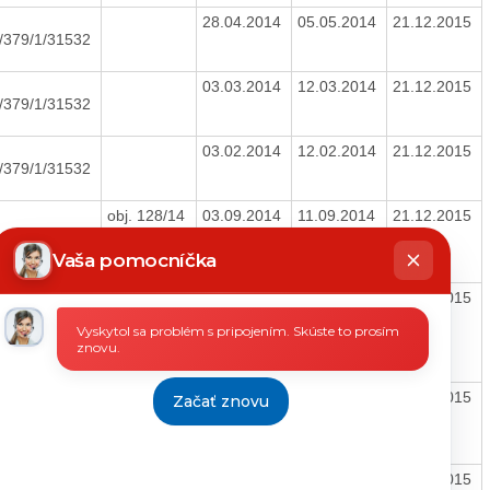
28.04.2014
05.05.2014
21.12.2015
/379/1/31532
03.03.2014
12.03.2014
21.12.2015
/379/1/31532
03.02.2014
12.02.2014
21.12.2015
/379/1/31532
obj. 128/14
03.09.2014
11.09.2014
21.12.2015
hatbot
íše
Vaša pomocníčka
 01/T/2014
obj. 97/14
04.07.2014
09.07.2014
21.12.2015
Vyskytol sa problém s pripojením. Skúste to prosím
znovu.
obj. 161/14
12.11.2014
20.11.2014
21.12.2015
Začať znovu
obj. 153/14
14.10.2014
29.10.2014
21.12.2015