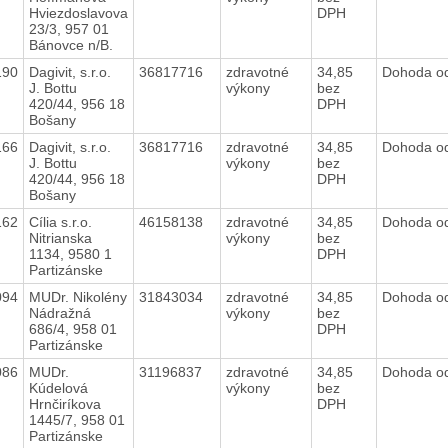
Hviezdoslavova
DPH
23/3, 957 01
Bánovce n/B.
190
Dagivit, s.r.o.
36817716
zdravotné
34,85
Dohoda o
J. Bottu
výkony
bez
420/44, 956 18
DPH
Bošany
166
Dagivit, s.r.o.
36817716
zdravotné
34,85
Dohoda o
J. Bottu
výkony
bez
420/44, 956 18
DPH
Bošany
162
Cília s.r.o.
46158138
zdravotné
34,85
Dohoda o
Nitrianska
výkony
bez
1134, 9580 1
DPH
Partizánske
094
MUDr. Nikolény
31843034
zdravotné
34,85
Dohoda o
Nádražná
výkony
bez
686/4, 958 01
DPH
Partizánske
086
MUDr.
31196837
zdravotné
34,85
Dohoda o
Kúdelová
výkony
bez
Hrnčiríkova
DPH
1445/7, 958 01
Partizánske