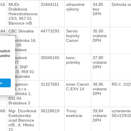
015
MUDr.
31844111
zdravotné
34,85
Dohoda o
Drábiková
výkony
bez
Hviezdoslavova
DPH
23/3, 957 01
Bánovce n/B.
244
CBC Slovakia
44773293
Servis
35,00
s.r.o.
kopírky
vrátane
Domkárska 16,
Canon
DPH
821 05
Bratislava
 našich
velého
246
Krasulová
30046165
kanc.
37,80
PART
potreby
vrátane
Nám. SNP
DPH
143/3, 958 01
Partizánske
te
183
Pergamon
31327681
toner Canon
38,96
RD č. 102
spol. s r.o.
C-EXV 14
vrátane
Chemická 1,
DPH
831 04
Bratislava 3
368
Mgr. Dzuriková
36128619
Trovy
39,84
uznesenie
Exekútorský
exekúcie
vrátane
5Er/229/
úrad Bánovce
DPH
n/B., A. Hlinku
21