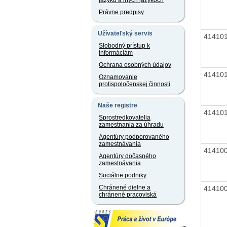
jazyku a iných jazykoch
Právne predpisy
Užívateľský servis
41410
Slobodný prístup k
informáciám
Ochrana osobných údajov
41410
Oznamovanie
protispoločenskej činnosti
Naše registre
41410
Sprostredkovatelia
zamestnania za úhradu
Agentúry podporovaného
zamestnávania
41410
Agentúry dočasného
zamestnávania
Sociálne podniky
Chránené dielne a
41410
chránené pracoviská