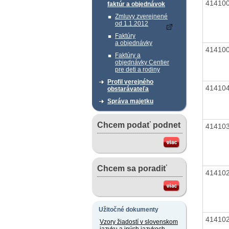
41410
faktúr a objednávok
Zmluvy zverejnené
od 1.1.2012
Faktúry
a objednávky
41410
Faktúry a
objednávky Centier
pre deti a rodiny
Profil verejného
41410
obstarávateľa
Správa majetku
Chcem podať podnet
41410
Chcem sa poradiť
41410
Užitočné dokumenty
41410
Vzory žiadostí v slovenskom