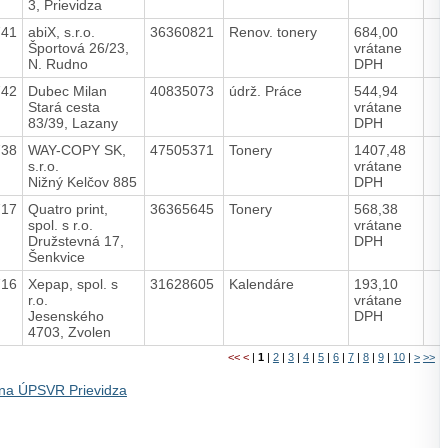
3, Prievidza
741
abiX, s.r.o.
36360821
Renov. tonery
684,00
Športová 26/23,
vrátane
N. Rudno
DPH
742
Dubec Milan
40835073
údrž. Práce
544,94
Stará cesta
vrátane
83/39, Lazany
DPH
738
WAY-COPY SK,
47505371
Tonery
1407,48
s.r.o.
vrátane
Nižný Kelčov 885
DPH
717
Quatro print,
36365645
Tonery
568,38
spol. s r.o.
vrátane
Družstevná 17,
DPH
Šenkvice
716
Xepap, spol. s
31628605
Kalendáre
193,10
r.o.
vrátane
Jesenského
DPH
4703, Zvolen
<<
<
|
1
|
2
|
3
|
4
|
5
|
6
|
7
|
8
|
9
|
10
|
>
>>
na ÚPSVR Prievidza