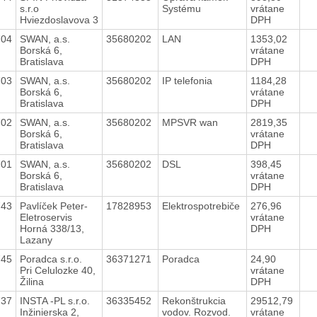
s.r.o
Systému
vrátane
Hviezdoslavova 3
DPH
704
SWAN, a.s.
35680202
LAN
1353,02
Borská 6,
vrátane
Bratislava
DPH
703
SWAN, a.s.
35680202
IP telefonia
1184,28
Borská 6,
vrátane
Bratislava
DPH
702
SWAN, a.s.
35680202
MPSVR wan
2819,35
Borská 6,
vrátane
Bratislava
DPH
701
SWAN, a.s.
35680202
DSL
398,45
Borská 6,
vrátane
Bratislava
DPH
743
Pavlíček Peter-
17828953
Elektrospotrebiče
276,96
Eletroservis
vrátane
Horná 338/13,
DPH
Lazany
745
Poradca s.r.o.
36371271
Poradca
24,90
Pri Celulozke 40,
vrátane
Žilina
DPH
737
INSTA -PL s.r.o.
36335452
Rekonštrukcia
29512,79
Inžinierska 2,
vodov. Rozvod.
vrátane