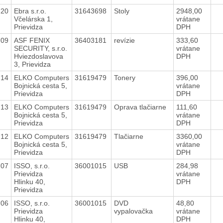
720
Ebra s.r.o.
31643698
Stoly
2948,00
Včelárska 1,
vrátane
Prievidza
DPH
709
ASF FENIX
36403181
revízie
333,60
SECURITY, s.r.o.
vrátane
Hviezdoslavova
DPH
3, Prievidza
714
ELKO Computers
31619479
Tonery
396,00
Bojnická cesta 5,
vrátane
Prievidza
DPH
713
ELKO Computers
31619479
Oprava tlačiarne
111,60
Bojnická cesta 5,
vrátane
Prievidza
DPH
712
ELKO Computers
31619479
Tlačiarne
3360,00
Bojnická cesta 5,
vrátane
Prievidza
DPH
707
ISSO, s.r.o.
36001015
USB
284,98
Prievidza
vrátane
Hlinku 40,
DPH
Prievidza
706
ISSO, s.r.o.
36001015
DVD
48,80
Prievidza
vypalovačka
vrátane
Hlinku 40,
DPH