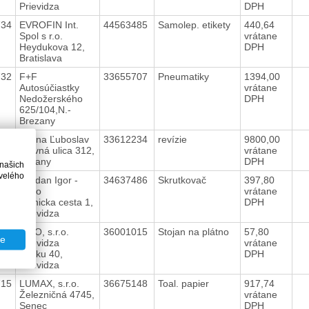
Prievidza
DPH
734
EVROFIN Int.
44563485
Samolep. etikety
440,64
Spol s r.o.
vrátane
Heydukova 12,
DPH
Bratislava
732
F+F
33655707
Pneumatiky
1394,00
Autosúčiastky
vrátane
Nedožerského
DPH
625/104,N.-
Brezany
735
Buzna Ľuboslav
33612234
revízie
9800,00
Hlavná ulica 312,
vrátane
Lazany
DPH
 našich
velého
728
Majdan Igor -
34637486
Skrutkovač
397,80
Apko
vrátane
Bojnicka cesta 1,
DPH
Prievidza
718
ISSO, s.r.o.
36001015
Stojan na plátno
57,80
te
Prievidza
vrátane
Hlinku 40,
DPH
Prievidza
715
LUMAX, s.r.o.
36675148
Toal. papier
917,74
Železničná 4745,
vrátane
Senec
DPH