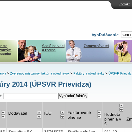
Kontakt
Vyhľadávanie
n so
Sociálne veci
Zamestnávateľ
votným
a rodina
ihnutím
>
>
>
ánka
Zverejňovanie zmlúv, faktúr a objednávok
Faktúry a objednávky
ÚPSVR Prievidz
úry 2014 (ÚPSVR Prievidza)
ť:
Faktúrované
Dodávateľ
IČO
Hodnota
plnenie
plnenia v
Zm
€
753
Securitas SK
36768073
Strážna služba
911,40