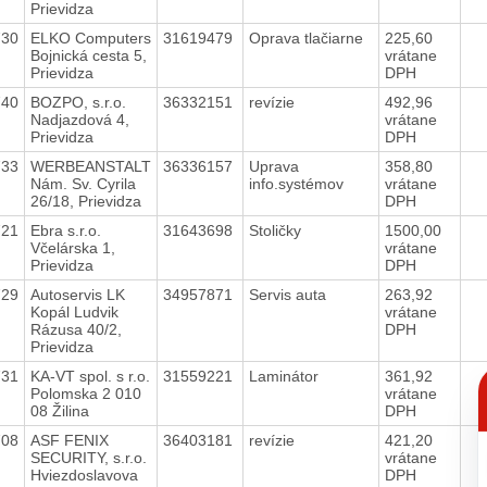
Prievidza
730
ELKO Computers
31619479
Oprava tlačiarne
225,60
Bojnická cesta 5,
vrátane
Prievidza
DPH
740
BOZPO, s.r.o.
36332151
revízie
492,96
Nadjazdová 4,
vrátane
Prievidza
DPH
733
WERBEANSTALT
36336157
Uprava
358,80
Nám. Sv. Cyrila
info.systémov
vrátane
26/18, Prievidza
DPH
721
Ebra s.r.o.
31643698
Stoličky
1500,00
Včelárska 1,
vrátane
Prievidza
DPH
729
Autoservis LK
34957871
Servis auta
263,92
Kopál Ludvik
vrátane
Rázusa 40/2,
DPH
Prievidza
C
731
KA-VT spol. s r.o.
31559221
Laminátor
361,92
p
Polomska 2 010
vrátane
08 Žilina
DPH
708
ASF FENIX
36403181
revízie
421,20
SECURITY, s.r.o.
vrátane
Hviezdoslavova
DPH