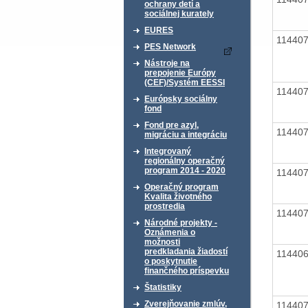
ochrany detí a
sociálnej kurately
EURES
11440
PES Network
Nástroje na
prepojenie Európy
(CEF)/Systém EESSI
11440
Európsky sociálny
fond
Fond pre azyl,
11440
migráciu a integráciu
Integrovaný
regionálny operačný
program 2014 - 2020
11440
Operačný program
Kvalita životného
prostredia
11440
Národné projekty -
Oznámenia o
možnosti
predkladania žiadostí
11440
o poskytnutie
finančného príspevku
Štatistiky
Zverejňovanie zmlúv,
11440