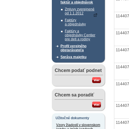
faktúr a objednávok
Zmluvy zverejnené
od 1.1.2012
11440
Faktúry
a objednávky
Faktúry a
11440
objednávky Centier
pre deti a rodiny
Profil verejného
11440
obstarávateľa
Správa majetku
11440
Chcem podať podnet
11440
Chcem sa poradiť
11440
Užitočné dokumenty
11440
Vzory žiadostí v slovenskom