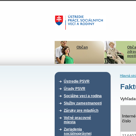
Občan
Obča
zdra
post
Hlavná str
Ústredie PSVR
Fakt
Úrady PSVR
Sociálne veci a rodina
Vyhľada
Služby zamestnanosti
Záruky pre mladých
Interné
Voľné pracovné
číslo
miesta
Zariadenia
sociálnoprávnej
11440