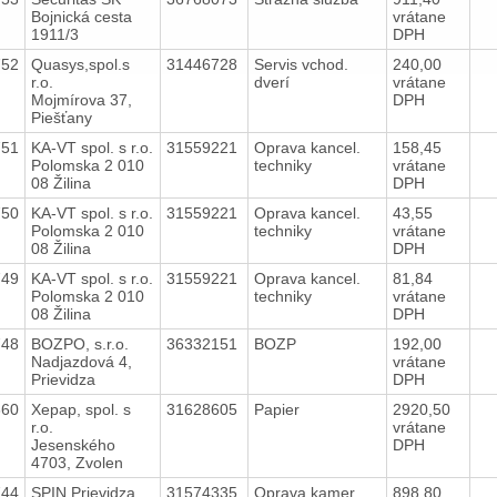
Bojnická cesta
vrátane
1911/3
DPH
752
Quasys,spol.s
31446728
Servis vchod.
240,00
r.o.
dverí
vrátane
Mojmírova 37,
DPH
Piešťany
751
KA-VT spol. s r.o.
31559221
Oprava kancel.
158,45
Polomska 2 010
techniky
vrátane
08 Žilina
DPH
750
KA-VT spol. s r.o.
31559221
Oprava kancel.
43,55
Polomska 2 010
techniky
vrátane
08 Žilina
DPH
749
KA-VT spol. s r.o.
31559221
Oprava kancel.
81,84
Polomska 2 010
techniky
vrátane
08 Žilina
DPH
748
BOZPO, s.r.o.
36332151
BOZP
192,00
Nadjazdová 4,
vrátane
Prievidza
DPH
660
Xepap, spol. s
31628605
Papier
2920,50
r.o.
vrátane
Jesenského
DPH
4703, Zvolen
744
SPIN Prievidza
31574335
Oprava kamer.
898,80