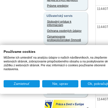
jazyku a iných jazykoch
Právne predpisy
11440
Užívateľský servis
Slobodný prístup k
informáciám
11440
Ochrana osobných údajov
Oznamovanie
protispoločenskej činnosti
11440
Naše registre
Používame cookies
Sprostredkovatelia
Môžeme ich umiestniť na analýzu údajov o našich návštevníkoch, na zlepšenie
zamestnania za úhradu
webových stránok, zobrazovanie prispôsobeného obsahu a na poskytovanie sk
11440
Agentúry podporovaného
zážitku z webových stránok. Pre viac informácií o cookies používame otvorené
zamestnávania
nastavenia.
Agentúry dočasného
zamestnávania
11440
Sociálne podniky
Zamietnuť
Nie, uprav
Ok, pokračuj
Chránené dielne a
chránené pracoviská
11440