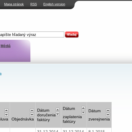
Mapa stránok
RSS
English version
Médiá
a
Dátum
Dátum
Dátum
doručenia
zaplatenia
luva
Objednávka
zverejnenia
faktúry
faktúry
31.12.2014
31.12.2014
8.1.2015