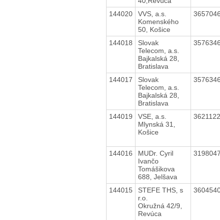
40,Revúca
144020
VVS, a.s.
365704
Komenského
50, Košice
144018
Slovak
357634
Telecom, a.s.
Bajkalská 28,
Bratislava
144017
Slovak
357634
Telecom, a.s.
Bajkalská 28,
Bratislava
144019
VSE, a.s.
362112
Mlynská 31,
Košice
144016
MUDr. Cyril
319804
Ivančo
Tomášikova
688, Jelšava
144015
STEFE THS, s
360454
r.o.
Okružná 42/9,
Revúca