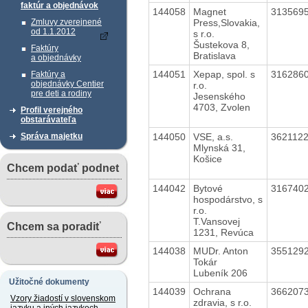
faktúr a objednávok
144058
Magnet
313569
Press,Slovakia,
Zmluvy zverejnené
od 1.1.2012
s r.o.
Šustekova 8,
Faktúry
Bratislava
a objednávky
144051
Xepap, spol. s
316286
Faktúry a
objednávky Centier
r.o.
pre deti a rodiny
Jesenského
4703, Zvolen
Profil verejného
obstarávateľa
144050
VSE, a.s.
362112
Správa majetku
Mlynská 31,
Košice
Chcem podať podnet
144042
Bytové
316740
hospodárstvo, s
r.o.
T.Vansovej
Chcem sa poradiť
1231, Revúca
144038
MUDr. Anton
355129
Tokár
Lubeník 206
Užitočné dokumenty
144039
Ochrana
366207
Vzory žiadostí v slovenskom
zdravia, s r.o.