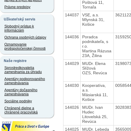
jazyku a iných jazykoch
Poštová 11,
Tornaľa
Právne predpisy
144037
VSE, a.s.
362112
Mlynská 31,
Užívateľský servis
Košice
Slobodný prístup k
informáciám
144036
Poradca
315925
Ochrana osobných údajov
podnikateľa, s
Oznamovanie
r.o.
protispoločenskej činnosti
Martina Rázusa
23A, Žilina
Naše registre
144029
MUDr. Elena
319807
Slížová
Sprostredkovatelia
zamestnania za úhradu
OZS, Revúca
Agentúry podporovaného
zamestnávania
144030
Kooperatíva,
005854
a.s.
Agentúry dočasného
zamestnávania
Mäsiarská 11,
Košice
Sociálne podniky
144026
MUDr. Ivan
302838
Chránené dielne a
Hudec
chránené pracoviská
Litovelská 25,
Revúca
144025
MUDr. Lebeda
356500