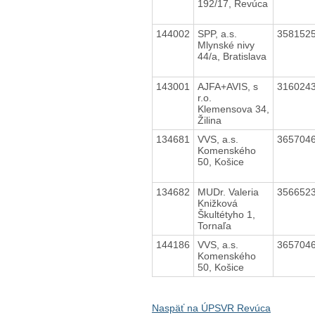
192/17, Revúca
144002
SPP, a.s.
358152
Mlynské nivy
44/a, Bratislava
143001
AJFA+AVIS, s
316024
r.o.
Klemensova 34,
Žilina
134681
VVS, a.s.
365704
Komenského
50, Košice
134682
MUDr. Valeria
356652
Knižková
Škultétyho 1,
Tornaľa
144186
VVS, a.s.
365704
Komenského
50, Košice
Naspäť na ÚPSVR Revúca