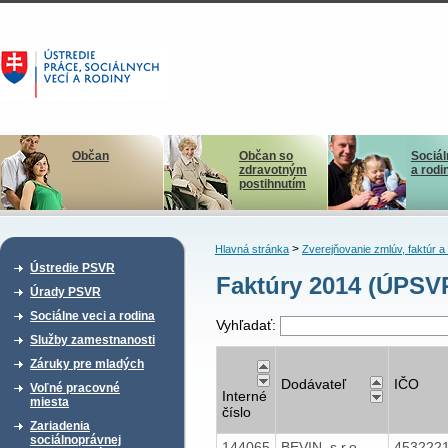
Občan
Občan so
Sociál
zdravotným
a rodi
postihnutím
>
Hlavná stránka
Zverejňovanie zmlúv, faktúr 
Ústredie PSVR
Faktúry 2014 (ÚPSV
Úrady PSVR
Sociálne veci a rodina
Vyhľadať:
Služby zamestnanosti
Záruky pre mladých
Dodávateľ
IČO
Voľné pracovné
Interné
miesta
číslo
Zariadenia
sociálnoprávnej
144065
BEVIN, s r.o.
453222