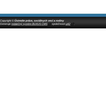
Copyright ©
Ústredie práce, sociálnych vecí a rodiny
Generuje
redakčný systém BUXUS CMS
spoločnosti
ui42
.