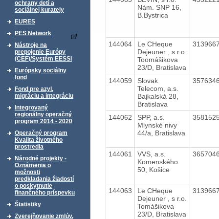
ochrany detí a
Nám. SNP 16,
sociálnej kurately
B.Bystrica
EURES
PES Network
144064
Le CHeque
313966
Nástroje na
Dejeuner , s r.o.
prepojenie Európy
(CEF)/Systém EESSI
Toomášikova
23/D, Bratislava
Európsky sociálny
fond
144059
Slovak
357634
Telecom, a.s.
Fond pre azyl,
Bajkalská 28,
migráciu a integráciu
Bratislava
Integrovaný
regionálny operačný
144062
SPP, a.s.
358152
program 2014 - 2020
Mlynské nivy
44/a, Bratislava
Operačný program
Kvalita životného
prostredia
144061
VVS, a.s.
365704
Národné projekty -
Komenského
Oznámenia o
50, Košice
možnosti
predkladania žiadostí
o poskytnutie
144063
Le CHeque
313966
finančného príspevku
Dejeuner , s r.o.
Štatistiky
Tomášikova
23/D, Bratislava
Zverejňovanie zmlúv,