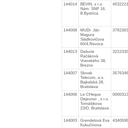
144014
BEVIN, s r.o.
453222
Nám. SNP 16,
B.Bystrica
144008
MUDr. Ján
378230
Magura
Sládkovičova
60/4,Revúca
144013
Dašurie
322233
Račáková
Vranského 38,
Brezno
144007
Slovak
357634
Telecom, a.s.
Bajkalská 28,
Bratislava
144006
Le CHeque
000031
Dejeuner , s r.o.
Tomášikova
23/D, Bratislava
144003
Grendelová Eva
434059
Kukučínova