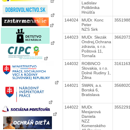
Ladislav
Poliklinika
Hnúšťa
144024
MUDr. Konc
355198
Peter
NZS Sirk
144023
MUDr. Slezák
366207
Ondrej,Ochrana
zdravia, s r.o.
Poštová 11,
Tornaľa
144032
ROBINCO
316116
Slovakia, s r.o.
Dolné Rudiny 1,
Žilina
144021
SWAN, a.s.
356802
Borská 6,
Bratislava
144022
MUDr.
355229
Mesjarová
Daniela
NZZ
Komenského