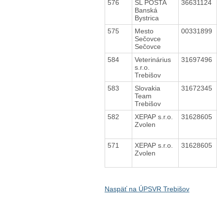
576
SL POŠTA
36631124
Banská
Bystrica
575
Mesto
00331899
Sečovce
Sečovce
584
Veterinárius
31697496
s.r.o.
Trebišov
583
Slovakia
31672345
Team
Trebišov
582
XEPAP s.r.o.
31628605
Zvolen
571
XEPAP s.r.o.
31628605
Zvolen
Naspäť na ÚPSVR Trebišov