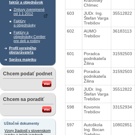
Kráľovský
faktúr a objednávok
Chlmec
Zmluvy zverejnené
603
JUDr. Ing.
35512822
od 1.1.2012
Štefan Varga
Faktúry
Trebišov
a objednávky
602
AUMO
36183113
Faktúry a
Trebišov
objednávky Centier
pre deti a rodiny
Profil verejného
obstarávateľa
601
Poradca
31592503
podnikateľa
Správa majetku
Žilina
600
Poradca
31592503
Chcem podať podnet
podnikateľa
Žilina
599
JUDr. Ing.
35512822
Štefan Varga
Trebišov
Chcem sa poradiť
598
Kovomix
33152934
Trebišov
Užitočné dokumenty
597
Autoškola
10802851
Ing. Bocan
Vzory žiadostí v slovenskom
Trebišov