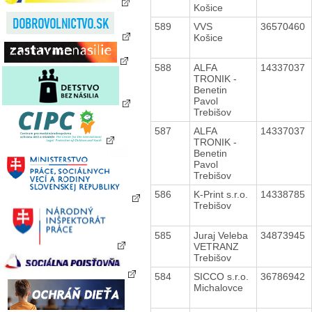
Košice
589
VVS
36570460
Košice
588
ALFA
14337037
TRONIK -
Benetin
Pavol
Trebišov
587
ALFA
14337037
TRONIK -
Benetin
Pavol
Trebišov
586
K-Print s.r.o.
14338785
Trebišov
585
Juraj Veleba
34873945
VETRANZ
Trebišov
584
SICCO s.r.o.
36786942
Michalovce