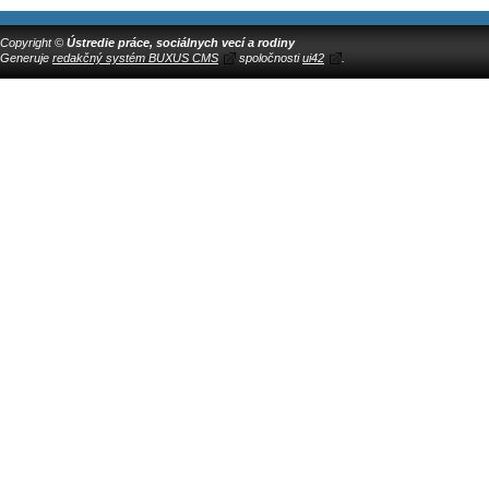
Copyright ©
Ústredie práce, sociálnych vecí a rodiny
Generuje
redakčný systém BUXUS CMS
spoločnosti
ui42
.