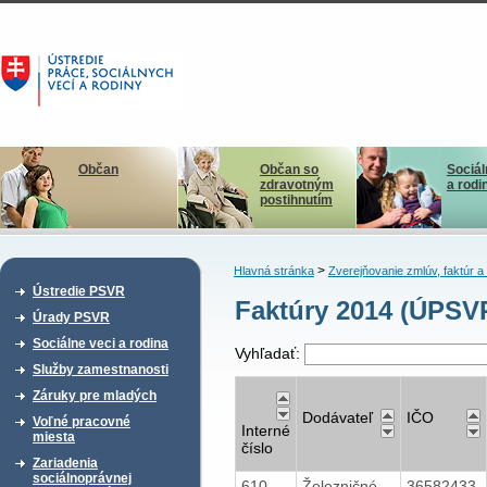
Občan
Občan so
Sociál
zdravotným
a rodi
postihnutím
>
Hlavná stránka
Zverejňovanie zmlúv, faktúr 
Ústredie PSVR
Faktúry 2014 (ÚPSV
Úrady PSVR
Sociálne veci a rodina
Vyhľadať:
Služby zamestnanosti
Záruky pre mladých
Dodávateľ
IČO
Voľné pracovné
Interné
miesta
číslo
Zariadenia
sociálnoprávnej
610
Železničné
36582433