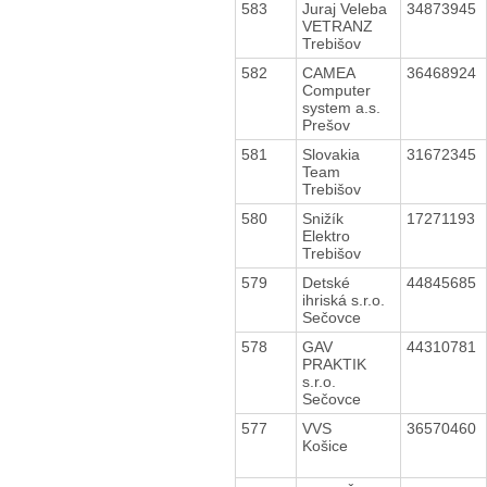
583
Juraj Veleba
34873945
VETRANZ
Trebišov
582
CAMEA
36468924
Computer
system a.s.
Prešov
581
Slovakia
31672345
Team
Trebišov
580
Snižík
17271193
Elektro
Trebišov
579
Detské
44845685
ihriská s.r.o.
Sečovce
578
GAV
44310781
PRAKTIK
s.r.o.
Sečovce
577
VVS
36570460
Košice