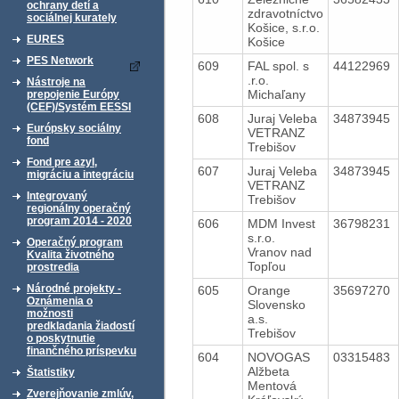
ochrany detí a
zdravotníctvo
sociálnej kurately
Košice, s.r.o.
EURES
Košice
PES Network
609
FAL spol. s
44122969
.r.o.
Nástroje na
Michaľany
prepojenie Európy
(CEF)/Systém EESSI
608
Juraj Veleba
34873945
Európsky sociálny
VETRANZ
fond
Trebišov
Fond pre azyl,
607
Juraj Veleba
34873945
migráciu a integráciu
VETRANZ
Integrovaný
Trebišov
regionálny operačný
program 2014 - 2020
606
MDM Invest
36798231
s.r.o.
Operačný program
Vranov nad
Kvalita životného
Topľou
prostredia
Národné projekty -
605
Orange
35697270
Oznámenia o
Slovensko
možnosti
a.s.
predkladania žiadostí
Trebišov
o poskytnutie
finančného príspevku
604
NOVOGAS
03315483
Alžbeta
Štatistiky
Mentová
Zverejňovanie zmlúv,