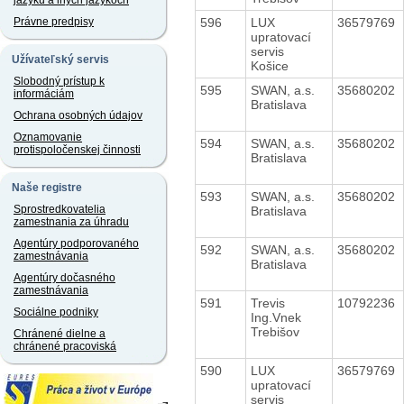
jazyku a iných jazykoch
596
LUX
36579769
Právne predpisy
upratovací
servis
Užívateľský servis
Košice
Slobodný prístup k
595
SWAN, a.s.
35680202
informáciám
Bratislava
Ochrana osobných údajov
Oznamovanie
594
SWAN, a.s.
35680202
protispoločenskej činnosti
Bratislava
Naše registre
593
SWAN, a.s.
35680202
Sprostredkovatelia
Bratislava
zamestnania za úhradu
Agentúry podporovaného
592
SWAN, a.s.
35680202
zamestnávania
Bratislava
Agentúry dočasného
zamestnávania
591
Trevis
10792236
Sociálne podniky
Ing.Vnek
Trebišov
Chránené dielne a
chránené pracoviská
590
LUX
36579769
upratovací
servis