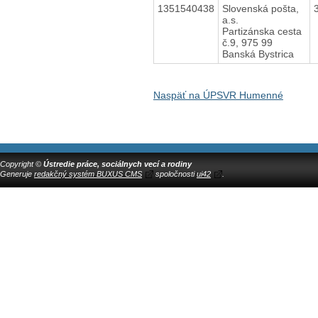
1351540438
Slovenská pošta,
a.s.
Partizánska cesta
č.9, 975 99
Banská Bystrica
Naspäť na ÚPSVR Humenné
Copyright ©
Ústredie práce, sociálnych vecí a rodiny
Generuje
redakčný systém BUXUS CMS
spoločnosti
ui42
.