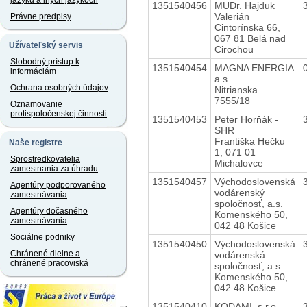
jazyku a iných jazykoch
1351540456
MUDr. Hajduk
Valerián
Právne predpisy
Cintorínska 66,
067 81 Belá nad
Užívateľský servis
Cirochou
Slobodný prístup k
1351540454
MAGNA ENERGIA
informáciám
a.s.
Ochrana osobných údajov
Nitrianska
7555/18
Oznamovanie
protispoločenskej činnosti
1351540453
Peter Horňák -
SHR
Františka Hečku
Naše registre
1, 071 01
Sprostredkovatelia
Michalovce
zamestnania za úhradu
1351540457
Východoslovenská
Agentúry podporovaného
vodárenský
zamestnávania
spoločnosť, a.s.
Agentúry dočasného
Komenského 50,
zamestnávania
042 48 Košice
Sociálne podniky
1351540450
Východoslovenská
Chránené dielne a
vodárenská
chránené pracoviská
spoločnosť, a.s.
Komenského 50,
042 48 Košice
1351540410
KODAMI, s.r.o.,