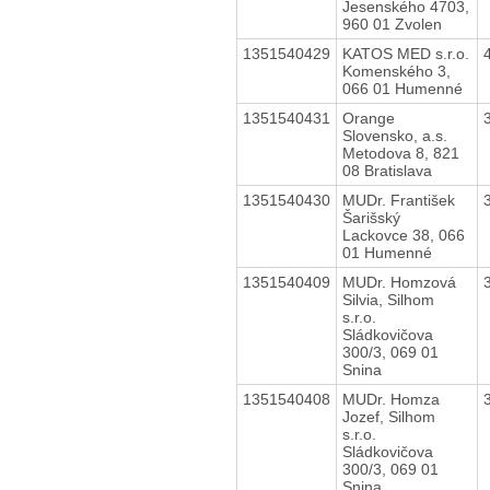
Jesenského 4703,
960 01 Zvolen
1351540429
KATOS MED s.r.o.
Komenského 3,
066 01 Humenné
1351540431
Orange
Slovensko, a.s.
Metodova 8, 821
08 Bratislava
1351540430
MUDr. František
Šarišský
Lackovce 38, 066
01 Humenné
1351540409
MUDr. Homzová
Silvia, Silhom
s.r.o.
Sládkovičova
300/3, 069 01
Snina
1351540408
MUDr. Homza
Jozef, Silhom
s.r.o.
Sládkovičova
300/3, 069 01
Snina