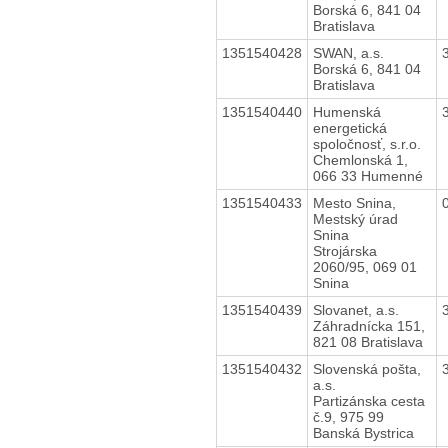
Borská 6, 841 04
Bratislava
1351540428
SWAN, a.s.
Borská 6, 841 04
Bratislava
1351540440
Humenská
energetická
spoločnosť, s.r.o.
Chemlonská 1,
066 33 Humenné
1351540433
Mesto Snina,
Mestský úrad
Snina
Strojárska
2060/95, 069 01
Snina
1351540439
Slovanet, a.s.
Záhradnícka 151,
821 08 Bratislava
1351540432
Slovenská pošta,
a.s.
Partizánska cesta
č.9, 975 99
Banská Bystrica