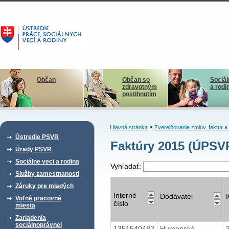
Občan
Občan so
Sociál
zdravotným
a rodi
postihnutím
>
Hlavná stránka
Zverejňovanie zmlúv, faktúr 
Ústredie PSVR
Faktúry 2015 (ÚPS
Úrady PSVR
Sociálne veci a rodina
Vyhľadať:
Služby zamestnanosti
Záruky pre mladých
Interné
Dodávateľ
Voľné pracovné
číslo
miesta
Zariadenia
sociálnoprávnej
1351540482
Humenská