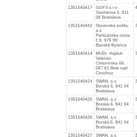
1351540417
GGFS s.r.o.
Sasinkova 5, 811
08 Bratislava
1351540442
Slovenská pošta,
a.s.
Partizánska cesta
č.9, 975 99
Banská Bystrica
1351540414
MUDr. Hajduk
Valerián
Cintorínska 66,
067 81 Belá nad
Cirochou
1351540424
SWAN, a.s.
Borská 6, 841 04
Bratislava
1351540425
SWAN, a.s.
Borská 6, 841 04
Bratislava
1351540426
SWAN, a.s.
Borská 6, 841 04
Bratislava
1351540427
SWAN, a.s.