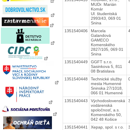
MUDr. Marián
Komár
Ul. študentská
2993/43, 069 01
Snina
1351540406
Marcela
Galandová
GAMECO
Komenského
2827/105, 069 01
Snina
1351540449
GGFT s.r.o.
Sasinkova 5, 811
08 Bratislava
1351540448
Technické služby
mesta Humenné
Sninska 27/1018,
066 01 Humenné
1351540443
Východoslovenská
vodárenská
spoločnosť, a.s.
Komenského 50,
042 48 Košice
1351540441
Xepap, spol. s r.o.