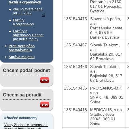
Robotnícka 2160,
faktúr a objednávok
017 01 Považská
Zmluvy zverejnené
Bystrica
od 1.1.2012
1351540473
Slovenská pošta,
Faktúry
a.s.
a objednávky
Partizánska cesta
Faktúry a
č. 9, 975 99
objednávky Centier
Banská Bystrica
pre deti a rodiny
1351540467
Slovak Telekom,
Profil verejného
a.s.
obstarávateľa
Bajkalská 28, 817
Správa majetku
62 Bratislava
1351540466
Slovak Telekom,
Chcem podať podnet
a.s.
Bajkalská 28, 817
62 Bratislava
1351540435
PRO SANUS-MR
s.r.o.
Chcem sa poradiť
SNP č. 48, 069 01
Snina
1351540418
MEDICALIS, s.r.o.
Sládkovičova
Užitočné dokumenty
300/3, 069 01
Snina
Vzory žiadostí v slovenskom