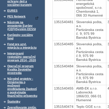
ochrany detí a
energetická
sociálnej kurately
spoločnosť, s.r.o.
EURES
Chemlonská 1,
066 33 Humenné
PES Network
1351540481
Slovenská pošta,
Nástroje na
a.s.
prepojenie Európy
(CEF)/Systém EESSI
Partizánska cesta
č. 9, 975 99
Európsky sociálny
Banská Bystrica
fond
1351540485
Slovenská pošta,
Fond pre azyl,
a.s.
migráciu a integráciu
Partizánska cesta
Integrovaný
č.9, 975 99
regionálny operačný
Banská Bystrica
program 2014 - 2020
1351540484
Slovenská pošta,
Operačný program
Kvalita životného
a.s.
prostredia
Partizánska cesta
č.9, 975 99
Národné projekty -
Banská Bystrica
Oznámenia o
možnosti
1351540455
AMB-EK s.r.o.
predkladania žiadostí
Laborecká
o poskytnutie
1866/33, 066 01
finančného príspevku
Humenné
Štatistiky
1351540474
Teplo GGE s.r.o.
Zverejňovanie zmlúv,