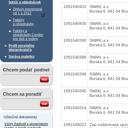
faktúr a objednávok
1091540433
SWAN, a.s
Zmluvy zverejnené
Borská 6, 841 04 Bra
od 1.1.2012
Faktúry
1091540430
SWAN, a.s
a objednávky
Borská 6, 841 04 Bra
Faktúry a
objednávky Centier
pre deti a rodiny
1091540390
SWAN, a.s
Borská 6, 841 04 Bra
Profil verejného
obstarávateľa
Správa majetku
1091540388
SWAN, a.s
Borská 6, 841 04 Bra
Chcem podať podnet
1091540348
SWAN, a.s
Borská 6, 841 04 Bra
1091540345
SWAN, a.s
Chcem sa poradiť
Borská 6, 841 04 Bra
1091540314
SWAN, a.s
Borská 6, 841 04 Bra
Užitočné dokumenty
Vzory žiadostí v slovenskom
1091540022
Zap.vodárenská spol,