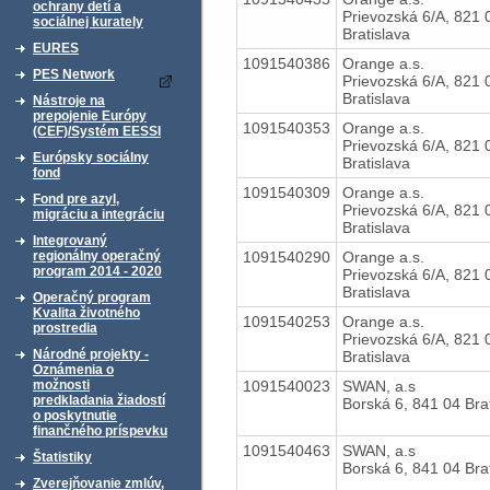
ochrany detí a
Prievozská 6/A, 821 
sociálnej kurately
Bratislava
EURES
1091540386
Orange a.s.
PES Network
Prievozská 6/A, 821 
Bratislava
Nástroje na
prepojenie Európy
1091540353
Orange a.s.
(CEF)/Systém EESSI
Prievozská 6/A, 821 
Európsky sociálny
Bratislava
fond
1091540309
Orange a.s.
Fond pre azyl,
Prievozská 6/A, 821 
migráciu a integráciu
Bratislava
Integrovaný
1091540290
Orange a.s.
regionálny operačný
program 2014 - 2020
Prievozská 6/A, 821 
Bratislava
Operačný program
Kvalita životného
1091540253
Orange a.s.
prostredia
Prievozská 6/A, 821 
Národné projekty -
Bratislava
Oznámenia o
1091540023
SWAN, a.s
možnosti
predkladania žiadostí
Borská 6, 841 04 Bra
o poskytnutie
finančného príspevku
1091540463
SWAN, a.s
Štatistiky
Borská 6, 841 04 Bra
Zverejňovanie zmlúv,