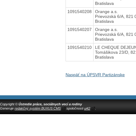
Bratislava
1091540208
Orange a.s.
Prievozská 6/A, 821 
Bratislava
1091540207
Orange a.s.
Prievozská 6/A, 821 
Bratislava
1091540210
LE CHEQUE DEJEU
Tomášikova 23/D, 82
Bratislava
Naspäť na ÚPSVR Partizánske
Copyright ©
Ústredie práce, sociálnych vecí a rodiny
Generuje
redakčný systém BUXUS CMS
spoločnosti
ui42
.