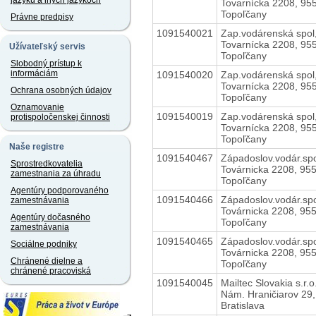
jazyku a iných jazykoch
Tovarnícka 2208, 95
Topoľčany
Právne predpisy
1091540021
Zap.vodárenská spol,
Tovarnícka 2208, 95
Užívateľský servis
Topoľčany
Slobodný prístup k
informáciám
1091540020
Zap.vodárenská spol,
Tovarnícka 2208, 95
Ochrana osobných údajov
Topoľčany
Oznamovanie
1091540019
Zap.vodárenská spol,
protispoločenskej činnosti
Tovarnícka 2208, 95
Topoľčany
Naše registre
1091540467
Západoslov.vodár.spo
Sprostredkovatelia
Továrnicka 2208, 95
zamestnania za úhradu
Topoľčany
Agentúry podporovaného
1091540466
Západoslov.vodár.spo
zamestnávania
Továrnicka 2208, 95
Agentúry dočasného
Topoľčany
zamestnávania
1091540465
Západoslov.vodár.spo
Sociálne podniky
Továrnicka 2208, 95
Chránené dielne a
Topoľčany
chránené pracoviská
1091540045
Mailtec Slovakia s.r.o
Nám. Hraničiarov 29,
Bratislava