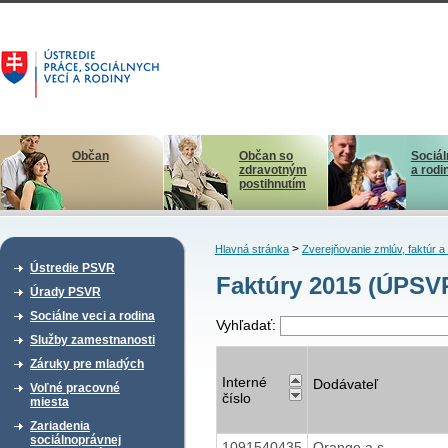
Občan
Občan so
Sociál
zdravotným
a rodi
postihnutím
>
Hlavná stránka
Zverejňovanie zmlúv, faktúr 
Ústredie PSVR
Faktúry 2015 (ÚPSVR
Úrady PSVR
Sociálne veci a rodina
Vyhľadať:
Služby zamestnanosti
Záruky pre mladých
Interné
Dodávateľ
Voľné pracovné
číslo
miesta
Zariadenia
sociálnoprávnej
1091540435
Orange a.s.