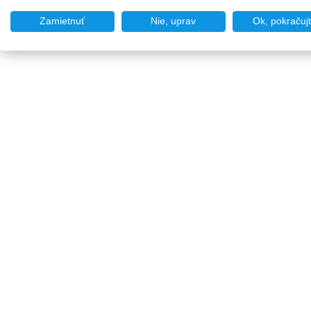
Zamietnuť
Nie, uprav
Ok, pokračuj