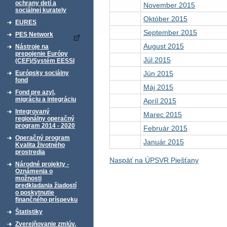
ochrany detí a
November 2015
sociálnej kurately
Október 2015
EURES
September 2015
PES Network
August 2015
Nástroje na
prepojenie Európy
Júl 2015
(CEF)/Systém EESSI
Jún 2015
Európsky sociálny
fond
Máj 2015
Fond pre azyl,
migráciu a integráciu
Apríl 2015
Integrovaný
Marec 2015
regionálny operačný
program 2014 - 2020
Február 2015
Operačný program
Január 2015
Kvalita životného
prostredia
Naspäť na ÚPSVR Piešťany
Národné projekty -
Oznámenia o
možnosti
predkladania žiadostí
o poskytnutie
finančného príspevku
Štatistiky
Zverejňovanie zmlúv,