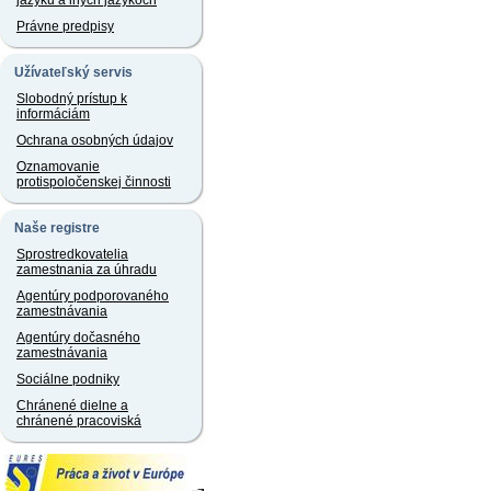
jazyku a iných jazykoch
Právne predpisy
Užívateľský servis
Slobodný prístup k
informáciám
Ochrana osobných údajov
Oznamovanie
protispoločenskej činnosti
Naše registre
Sprostredkovatelia
zamestnania za úhradu
Agentúry podporovaného
zamestnávania
Agentúry dočasného
zamestnávania
Sociálne podniky
Chránené dielne a
chránené pracoviská