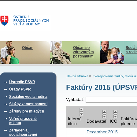
Občan
Občan so
Sociál
zdravotným
a rodi
postihnutím
>
Hlavná stránka
Zverejňovanie zmlúv, faktúr 
Ústredie PSVR
Faktúry 2015 (ÚPSV
Úrady PSVR
Sociálne veci a rodina
Vyhľadať:
Služby zamestnanosti
Záruky pre mladých
Interné
Faktúro
Voľné pracovné
Dodávateľ
IČO
miesta
číslo
plnenie
Zariadenia
December 2015
sociálnoprávnej