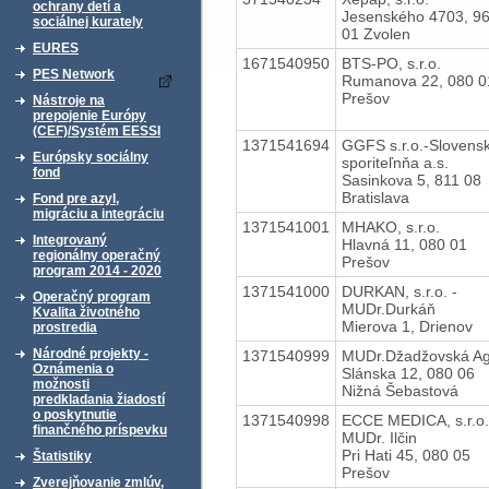
ochrany detí a
Jesenského 4703, 9
sociálnej kurately
01 Zvolen
EURES
1671540950
BTS-PO, s.r.o.
PES Network
Rumanova 22, 080 0
Prešov
Nástroje na
prepojenie Európy
(CEF)/Systém EESSI
1371541694
GGFS s.r.o.-Slovens
Európsky sociálny
sporiteľnňa a.s.
fond
Sasinkova 5, 811 08
Bratislava
Fond pre azyl,
migráciu a integráciu
1371541001
MHAKO, s.r.o.
Integrovaný
Hlavná 11, 080 01
regionálny operačný
Prešov
program 2014 - 2020
1371541000
DURKAN, s.r.o. -
Operačný program
MUDr.Durkáň
Kvalita životného
Mierova 1, Drienov
prostredia
Národné projekty -
1371540999
MUDr.Džadžovská Ag
Oznámenia o
Slánska 12, 080 06
možnosti
Nižná Šebastová
predkladania žiadostí
o poskytnutie
1371540998
ECCE MEDICA, s.r.o.
finančného príspevku
MUDr. Ilčin
Pri Hati 45, 080 05
Štatistiky
Prešov
Zverejňovanie zmlúv,