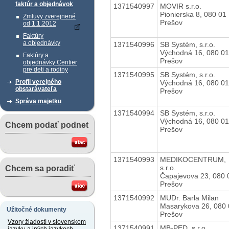
faktúr a objednávok
1371540997
MOVIR s.r.o.
Pionierska 8, 080 01
Zmluvy zverejnené
Prešov
od 1.1.2012
Faktúry
a objednávky
1371540996
SB Systém, s.r.o.
Východná 16, 080 01
Faktúry a
Prešov
objednávky Centier
pre deti a rodiny
1371540995
SB Systém, s.r.o.
Profil verejného
Východná 16, 080 01
obstarávateľa
Prešov
Správa majetku
1371540994
SB Systém, s.r.o.
Východná 16, 080 01
Chcem podať podnet
Prešov
1371540993
MEDIKOCENTRUM,
s.r.o.
Chcem sa poradiť
Čapajevova 23, 080 
Prešov
1371540992
MUDr. Barla Milan
Masarykova 26, 080 
Užitočné dokumenty
Prešov
Vzory žiadostí v slovenskom
1371540991
MB-PED, s.r.o.