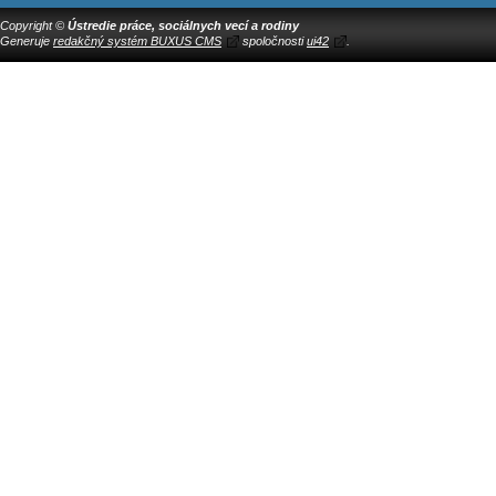
Copyright ©
Ústredie práce, sociálnych vecí a rodiny
Generuje
redakčný systém BUXUS CMS
spoločnosti
ui42
.