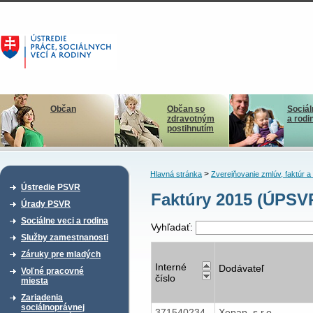
Občan
Občan so
Sociál
zdravotným
a rodi
postihnutím
>
Hlavná stránka
Zverejňovanie zmlúv, faktúr 
Ústredie PSVR
Faktúry 2015 (ÚPSV
Úrady PSVR
Sociálne veci a rodina
Vyhľadať:
Služby zamestnanosti
Záruky pre mladých
Interné
Dodávateľ
Voľné pracovné
číslo
miesta
Zariadenia
sociálnoprávnej
371540234
Xepap, s.r.o.