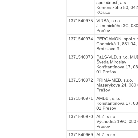
spoločnosť, a.s.
Komenského 50, 042
KOšice
1371540975
VIRBA, s.r.o.
Jilemnického 3C, 08
Prešov
1371540974
PERGAMON, spol.s.r
Chemická 1, 831 04,
Bratislava 3
1371540973
PaLS-VLD, s.r.o. MU
Šveda Miroslav
Konštantínova 17, 0
01 Prešov
1371540972
PRIMA-MED, s.r.o.
Masarykova 24, 080 
Prešov
1371540971
AMBBI, s.r.o.
Konštantínova 17, 0
01 Prešov
1371540970
ALZ, s.r.o.
Východná 19/C, 080 
Prešov
1371540969
ALZ, s.r.o.