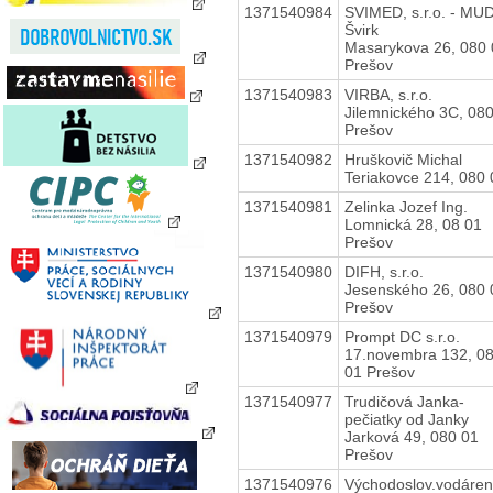
1371540984
SVIMED, s.r.o. - MUD
Švirk
Masarykova 26, 080 
Prešov
1371540983
VIRBA, s.r.o.
Jilemnického 3C, 08
Prešov
1371540982
Hruškovič Michal
Teriakovce 214, 080 
1371540981
Zelinka Jozef Ing.
Lomnická 28, 08 01
Prešov
1371540980
DIFH, s.r.o.
Jesenského 26, 080 
Prešov
1371540979
Prompt DC s.r.o.
17.novembra 132, 0
01 Prešov
1371540977
Trudičová Janka-
pečiatky od Janky
Jarková 49, 080 01
Prešov
1371540976
Východoslov.vodáre