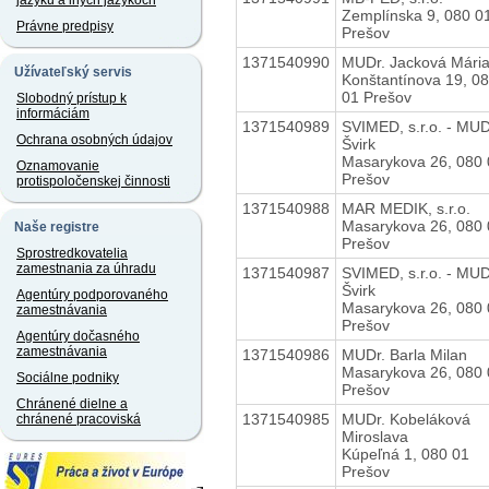
jazyku a iných jazykoch
Zemplínska 9, 080 0
Právne predpisy
Prešov
1371540990
MUDr. Jacková Mári
Užívateľský servis
Konštantínova 19, 0
01 Prešov
Slobodný prístup k
informáciám
1371540989
SVIMED, s.r.o. - MUD
Ochrana osobných údajov
Švirk
Masarykova 26, 080 
Oznamovanie
Prešov
protispoločenskej činnosti
1371540988
MAR MEDIK, s.r.o.
Masarykova 26, 080 
Naše registre
Prešov
Sprostredkovatelia
zamestnania za úhradu
1371540987
SVIMED, s.r.o. - MUD
Švirk
Agentúry podporovaného
Masarykova 26, 080 
zamestnávania
Prešov
Agentúry dočasného
zamestnávania
1371540986
MUDr. Barla Milan
Masarykova 26, 080 
Sociálne podniky
Prešov
Chránené dielne a
1371540985
MUDr. Kobeláková
chránené pracoviská
Miroslava
Kúpeľná 1, 080 01
Prešov