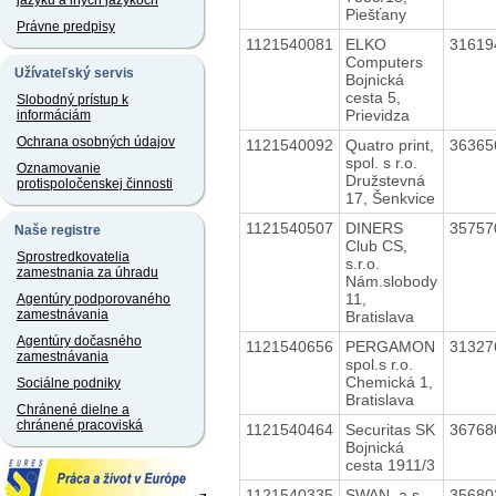
jazyku a iných jazykoch
Piešťany
Právne predpisy
1121540081
ELKO
3161
Computers
Užívateľský servis
Bojnická
cesta 5,
Slobodný prístup k
Prievidza
informáciám
Ochrana osobných údajov
1121540092
Quatro print,
3636
spol. s r.o.
Oznamovanie
Družstevná
protispoločenskej činnosti
17, Šenkvice
1121540507
DINERS
3575
Naše registre
Club CS,
Sprostredkovatelia
s.r.o.
zamestnania za úhradu
Nám.slobody
11,
Agentúry podporovaného
zamestnávania
Bratislava
Agentúry dočasného
1121540656
PERGAMON
3132
zamestnávania
spol.s r.o.
Chemická 1,
Sociálne podniky
Bratislava
Chránené dielne a
chránené pracoviská
1121540464
Securitas SK
3676
Bojnická
cesta 1911/3
1121540335
SWAN, a.s.
3568