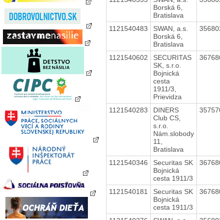
Borská 6,
Bratislava
1121540483
SWAN, a.s.
3568
Borská 6,
Bratislava
1121540602
SECURITAS
3676
SK, s.r.o.
Bojnická
cesta
1911/3,
Prievidza
1121540283
DINERS
3575
Club CS,
s.r.o.
Nám.slobody
11,
Bratislava
1121540346
Securitas SK
3676
Bojnická
cesta 1911/3
1121540181
Securitas SK
3676
Bojnická
cesta 1911/3