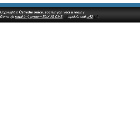
Copyright ©
Ústredie práce, sociálnych vecí a rodiny
Generuje
redakčný systém BUXUS CMS
spoločnosti
ui42
.