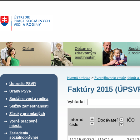
Občan
Občan so
Sociál
zdravotným
a rodi
postihnutím
>
Hlavná stránka
Zverejňovanie zmlúv, faktúr 
Ústredie PSVR
Faktúry 2015 (ÚPSVR
Úrady PSVR
Sociálne veci a rodina
Vyhľadať:
Služby zamestnanosti
Záruky pre mladých
Interné
Dodávateľ
IČO
Voľné pracovné
číslo
miesta
Zariadenia
sociálnoprávnej
1121540070
MAGNA
3574