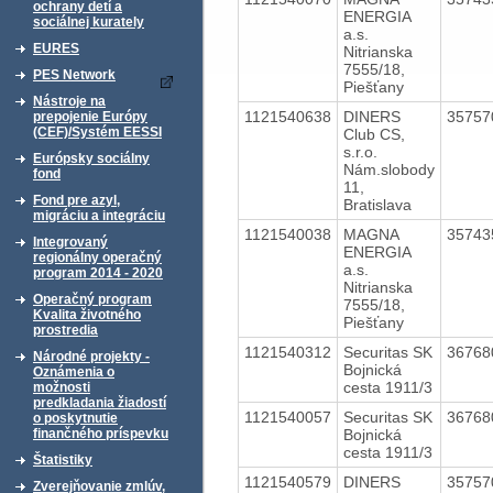
ochrany detí a
ENERGIA
sociálnej kurately
a.s.
EURES
Nitrianska
7555/18,
PES Network
Piešťany
Nástroje na
1121540638
DINERS
3575
prepojenie Európy
(CEF)/Systém EESSI
Club CS,
s.r.o.
Európsky sociálny
Nám.slobody
fond
11,
Fond pre azyl,
Bratislava
migráciu a integráciu
1121540038
MAGNA
3574
Integrovaný
ENERGIA
regionálny operačný
a.s.
program 2014 - 2020
Nitrianska
Operačný program
7555/18,
Kvalita životného
Piešťany
prostredia
1121540312
Securitas SK
3676
Národné projekty -
Bojnická
Oznámenia o
cesta 1911/3
možnosti
predkladania žiadostí
1121540057
Securitas SK
3676
o poskytnutie
Bojnická
finančného príspevku
cesta 1911/3
Štatistiky
1121540579
DINERS
3575
Zverejňovanie zmlúv,