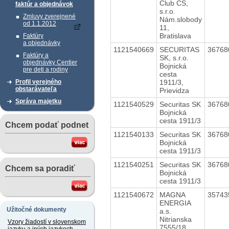
Club CS,
faktúr a objednávok
s.r.o.
Zmluvy zverejnené
Nám.slobody
od 1.1.2012
11,
Bratislava
Faktúry
a objednávky
1121540669
SECURITAS
3676
Faktúry a
SK, s.r.o.
objednávky Centier
Bojnická
pre deti a rodiny
cesta
1911/3,
Profil verejného
obstarávateľa
Prievidza
Správa majetku
1121540529
Securitas SK
3676
Bojnická
cesta 1911/3
Chcem podať podnet
1121540133
Securitas SK
3676
Bojnická
cesta 1911/3
1121540251
Securitas SK
3676
Chcem sa poradiť
Bojnická
cesta 1911/3
1121540672
MAGNA
3574
ENERGIA
Užitočné dokumenty
a.s.
Nitrianska
Vzory žiadostí v slovenskom
7555/18,