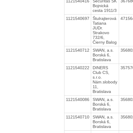
1121540416
Securitas SK
3676
Bojnická
cesta 1911/3
1121540697
Štulrajterová
4715
Tatiana
JUDr.
Strakovo
732/6,
Čierny Balog
1121540712
SWAN, a.s.
3568
Borská 6,
Bratislava
1121540222
DINERS
3575
Club CS,
s.r.o.
Nám.slobody
11,
Bratislava
1121540086
SWAN, a.s.
3568
Borská 6,
Bratislava
1121540710
SWAN, a.s.
3568
Borská 6,
Bratislava