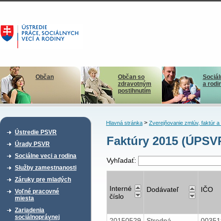
Občan
Občan so
Sociál
zdravotným
a rodi
postihnutím
>
Hlavná stránka
Zverejňovanie zmlúv, faktúr 
Ústredie PSVR
Faktúry 2015 (ÚPSV
Úrady PSVR
Sociálne veci a rodina
Vyhľadať:
Služby zamestnanosti
Záruky pre mladých
Interné
Dodávateľ
IČO
Voľné pracovné
číslo
miesta
Zariadenia
sociálnoprávnej
20150529
Stredná
0035