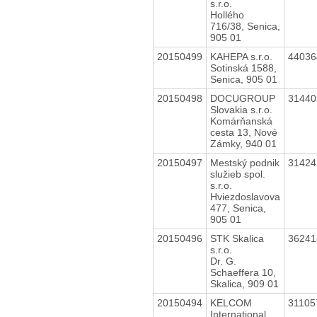
s.r.o.
Hollého
716/38, Senica,
905 01
20150499
KAHEPA s.r.o.
4403
Sotinská 1588,
Senica, 905 01
20150498
DOCUGROUP
3144
Slovakia s.r.o.
Komárňanská
cesta 13, Nové
Zámky, 940 01
20150497
Mestský podnik
3142
služieb spol.
s.r.o.
Hviezdoslavova
477, Senica,
905 01
20150496
STK Skalica
3624
s.r.o.
Dr. G.
Schaeffera 10,
Skalica, 909 01
20150494
KELCOM
3110
International