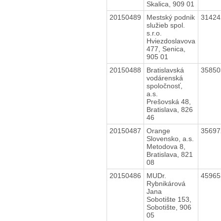
Skalica, 909 01
20150489
Mestský podnik
3142
služieb spol.
s.r.o.
Hviezdoslavova
477, Senica,
905 01
20150488
Bratislavská
3585
vodárenská
spoločnosť,
a.s.
Prešovská 48,
Bratislava, 826
46
20150487
Orange
3569
Slovensko, a.s.
Metodova 8,
Bratislava, 821
08
20150486
MUDr.
4596
Rybnikárová
Jana
Sobotište 153,
Sobotište, 906
05