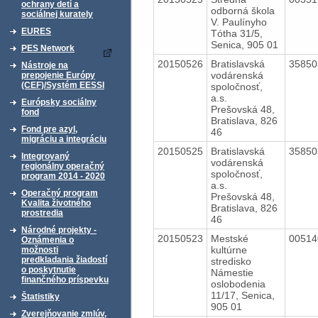
ochrany detí a
odborná škola
sociálnej kurately
V. Paulínyho
EURES
Tótha 31/5,
Senica, 905 01
PES Network
20150526
Bratislavská
3585
Nástroje na
vodárenská
prepojenie Európy
(CEF)/Systém EESSI
spoločnosť,
a.s.
Európsky sociálny
Prešovská 48,
fond
Bratislava, 826
Fond pre azyl,
46
migráciu a integráciu
20150525
Bratislavská
3585
Integrovaný
vodárenská
regionálny operačný
spoločnosť,
program 2014 - 2020
a.s.
Operačný program
Prešovská 48,
Kvalita životného
Bratislava, 826
prostredia
46
Národné projekty -
20150523
Mestské
0051
Oznámenia o
kultúrne
možnosti
predkladania žiadostí
stredisko
o poskytnutie
Námestie
finančného príspevku
oslobodenia
11/17, Senica,
Štatistiky
905 01
Zverejňovanie zmlúv,