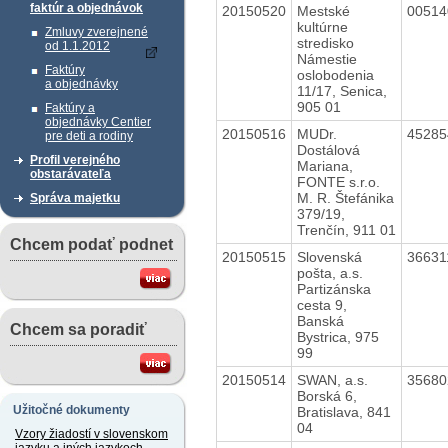
faktúr a objednávok
20150520
Mestské
0051
kultúrne
Zmluvy zverejnené
stredisko
od 1.1.2012
Námestie
Faktúry
oslobodenia
a objednávky
11/17, Senica,
905 01
Faktúry a
objednávky Centier
20150516
MUDr.
4528
pre deti a rodiny
Dostálová
Profil verejného
Mariana,
obstarávateľa
FONTE s.r.o.
M. R. Štefánika
Správa majetku
379/19,
Trenčín, 911 01
Chcem podať podnet
20150515
Slovenská
3663
pošta, a.s.
Partizánska
cesta 9,
Banská
Chcem sa poradiť
Bystrica, 975
99
20150514
SWAN, a.s.
3568
Borská 6,
Užitočné dokumenty
Bratislava, 841
04
Vzory žiadostí v slovenskom