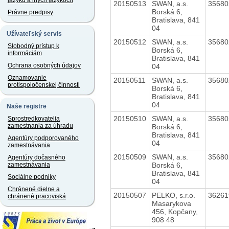
jazyku a iných jazykoch
20150513
SWAN, a.s.
3568
Borská 6,
Právne predpisy
Bratislava, 841
04
Užívateľský servis
20150512
SWAN, a.s.
3568
Slobodný prístup k
Borská 6,
informáciám
Bratislava, 841
Ochrana osobných údajov
04
Oznamovanie
20150511
SWAN, a.s.
3568
protispoločenskej činnosti
Borská 6,
Bratislava, 841
04
Naše registre
20150510
SWAN, a.s.
3568
Sprostredkovatelia
zamestnania za úhradu
Borská 6,
Bratislava, 841
Agentúry podporovaného
04
zamestnávania
20150509
SWAN, a.s.
3568
Agentúry dočasného
Borská 6,
zamestnávania
Bratislava, 841
Sociálne podniky
04
Chránené dielne a
20150507
PELKO, s.r.o.
3626
chránené pracoviská
Masarykova
456, Kopčany,
908 48