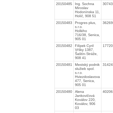
20150485
Ing. Sochna
3074
Miroslav
Hodonínska 11,
Holíč, 908 51
20150483
Progres plus,
3626
s.r.o.
Hollého
716/38, Senica,
905 01
20150482
Filípek Cyril
1772
Vŕšky 1387,
Šaštín-Stráže,
908 41
20150481
Mestský podnik
3142
služieb spol.
s.r.o.
Hviezdoslavova
477, Senica,
905 01
20150480
Alena
4020
Jankovičová
Koválov 220,
Koválov, 906
03