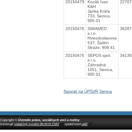
20150479
Kozák Ivan
2270
K&H
Janka Kráľa
733, Senica,
905 01
20150476
SIMAMED,
3628
s.r.o.
Hviezdoslavova
537, Šaštín
Stráže, 908 41
20150475
SEPOS spol.
3413
s.r.o.
Záhradná
1051, Senica,
905 01
Naspäť na ÚPSVR Senica
Copyright ©
Ústredie práce, sociálnych vecí a rodiny
Generuje
redakčný systém BUXUS CMS
spoločnosti
ui42
.