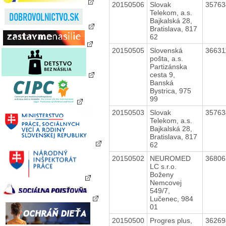
20150506
Slovak
3576
Telekom, a.s.
Bajkalská 28,
Bratislava, 817
62
20150505
Slovenská
3663
pošta, a.s.
Partizánska
cesta 9,
Banská
Bystrica, 975
99
20150503
Slovak
3576
Telekom, a.s.
Bajkalská 28,
Bratislava, 817
62
20150502
NEUROMED
3680
LC s.r.o.
Boženy
Nemcovej
549/7,
Lučenec, 984
01
20150500
Progres plus,
3626