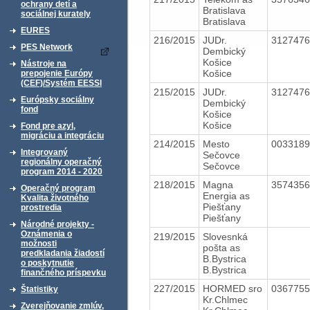
ochrany detí a
Bratislava
sociálnej kurately
Bratislava
EURES
216/2015
JUDr.
312747
PES Network
Dembický
Košice
Nástroje na
Košice
prepojenie Európy
(CEF)/Systém EESSI
215/2015
JUDr.
312747
Európsky sociálny
Dembický
fond
Košice
Košice
Fond pre azyl,
migráciu a integráciu
214/2015
Mesto
003318
Integrovaný
Sečovce
regionálny operačný
Sečovce
program 2014 - 2020
218/2015
Magna
357435
Operačný program
Energia as
Kvalita životného
Piešťany
prostredia
Piešťany
Národné projekty -
Oznámenia o
219/2015
Slovesnká
možnosti
pošta as
predkladania žiadostí
B.Bystrica
o poskytnutie
B.Bystrica
finančného príspevku
227/2015
HORMED sro
036775
Štatistiky
Kr.Chlmec
Zverejňovanie zmlúv,