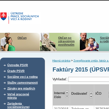
Občan
Občan so
Sociál
zdravotným
a rodi
postihnutím
>
Hlavná stránka
Zverejňovanie zmlúv, faktúr 
Ústredie PSVR
Faktúry 2015 (ÚPSV
Úrady PSVR
Sociálne veci a rodina
Vyhľadať:
Služby zamestnanosti
Záruky pre mladých
Interné
Dodávateľ
IČO
Voľné pracovné
číslo
miesta
Zariadenia
sociálnoprávnej
217/2015
Telekom as
357634