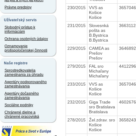
jazyku a iných jazykoch
230/2015
VVS as
365704
Právne predpisy
Košice
Košice
Užívateľský servis
231/2015
Slovesnká
366311
Slobodný prístup k
pošta as
informáciám
B.Bystrica
Ochrana osobných údajov
B.Bystrica
Oznamovanie
229/2015
CAMEA as
364689
protispoločenskej činnosti
Prešov
Prešov
Naše registre
279/2015
FAL sro
441229
Sprostredkovatelia
Michaľany
zamestnania za úhradu
Michaľany
Agentúry podporovaného
233/2015
VVS as
365704
zamestnávania
Košice
Košice
Agentúry dočasného
zamestnávania
232/2015
Giga Trade
460267
Sociálne podniky
sro Bratislava
Bratislava
Chránené dielne a
chránené pracoviská
278/2015
Žel.zdrav. sro
365824
Košice
Košice