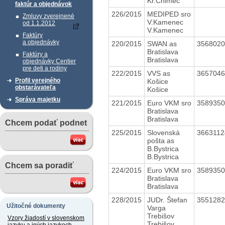
Kr.Chlmec
faktúr a objednávok
226/2015
MEDIPED sro
Zmluvy zverejnené
V.Kamenec
od 1.1.2012
V.Kamenec
Faktúry
a objednávky
220/2015
SWAN as
356802
Bratislava
Faktúry a
Bratislava
objednávky Centier
pre deti a rodiny
222/2015
VVS as
365704
Profil verejného
Košice
obstarávateľa
Košice
Správa majetku
221/2015
Euro VKM sro
358935
Bratislava
Bratislava
Chcem podať podnet
225/2015
Slovenská
366311
pošta as
B.Bystrica
B.Bystrica
Chcem sa poradiť
224/2015
Euro VKM sro
358935
Bratislava
Bratislava
228/2015
JUDr. Štefan
355128
Užitočné dokumenty
Varga
Trebišov
Vzory žiadostí v slovenskom
Trebišov