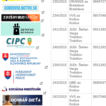
235/2015
ORANGE as
366972
Bratislava
Bratislava
234/2015
VVS as
365704
Košice
Košice
241/2015
JUDr. Štefan
355128
Varga
Trebišov
Trebišov
240/2015
JUDr. Štefan
355128
Varga
Trebišov
Trebišov
239/2015
JUDr. Štefan
355128
Varga
Trebišov
Trebišov
243/2015
QBE as
368554
Košice
Košice
242/2015
VVS as
365704
Košice
Košice