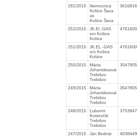
281/2015
Nemocnica
361681
Košice Šaca
as
Košice Šaca
252/2015
JK.El.-GAS
476160
sro Košice
Košice
251/2015
JK.EL.-GAS
476160
sro Košice
Košice
250/2015
Mária
354780
Johanidesová
Trebišov
Trebišov
249/2015
Mária
354780
Johanidesová
Trebišov
Trebišov
248/2015
Ľubomír
375384
Kostovčík
Trebišov
Trebišov
247/2015
Ján Bodnár
403844