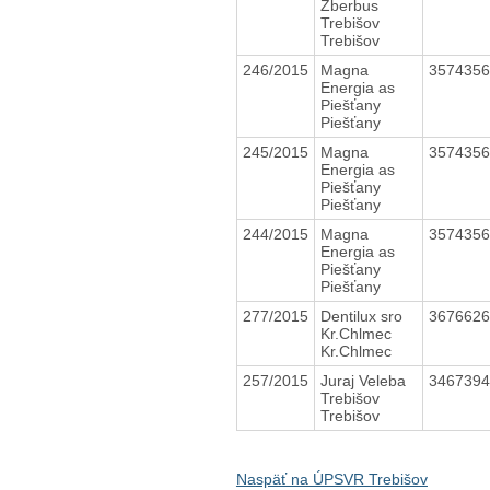
Zberbus
Trebišov
Trebišov
246/2015
Magna
357435
Energia as
Piešťany
Piešťany
245/2015
Magna
357435
Energia as
Piešťany
Piešťany
244/2015
Magna
357435
Energia as
Piešťany
Piešťany
277/2015
Dentilux sro
367662
Kr.Chlmec
Kr.Chlmec
257/2015
Juraj Veleba
346739
Trebišov
Trebišov
Naspäť na ÚPSVR Trebišov