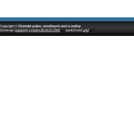
Copyright ©
Ústredie práce, sociálnych vecí a rodiny
Generuje
redakčný systém BUXUS CMS
spoločnosti
ui42
.