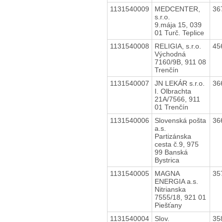
1131540009
MEDCENTER,
36
s.r.o.
9.mája 15, 039
01 Turč. Teplice
1131540008
RELIGIA, s.r.o.
45
Východná
7160/9B, 911 08
Trenčín
1131540007
JN LEKÁR s.r.o.
36
I. Olbrachta
21A/7566, 911
01 Trenčín
1131540006
Slovenská pošta
36
a.s.
Partizánska
cesta č.9, 975
99 Banská
Bystrica
1131540005
MAGNA
35
ENERGIA a.s.
Nitrianska
7555/18, 921 01
Piešťany
1131540004
Slov.
35