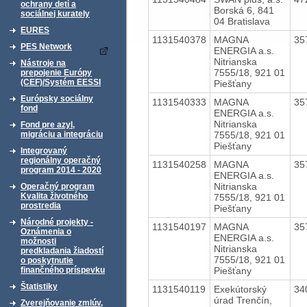
ochrany detí a
Borská 6, 841
sociálnej kurately
04 Bratislava
EURES
1131540378
MAGNA
35
PES Network
ENERGIA a.s.
Nitrianska
Nástroje na
7555/18, 921 01
prepojenie Európy
(CEF)/Systém EESSI
Piešťany
Európsky sociálny
1131540333
MAGNA
35
fond
ENERGIA a.s.
Nitrianska
Fond pre azyl,
7555/18, 921 01
migráciu a integráciu
Piešťany
Integrovaný
regionálny operačný
1131540258
MAGNA
35
program 2014 - 2020
ENERGIA a.s.
Nitrianska
Operačný program
Kvalita životného
7555/18, 921 01
prostredia
Piešťany
Národné projekty -
1131540197
MAGNA
35
Oznámenia o
ENERGIA a.s.
možnosti
Nitrianska
predkladania žiadostí
7555/18, 921 01
o poskytnutie
Piešťany
finančného príspevku
Štatistiky
1131540119
Exekútorský
34
úrad Trenčín,
Zverejňovanie zmlúv,