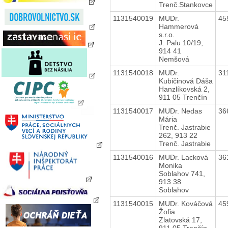
Trenč.Stankovce
1131540019
MUDr.
45
Hammerová
s.r.o.
J. Palu 10/19,
914 41
Nemšová
1131540018
MUDr.
31
Kubičinová Dáša
Hanzlíkovská 2,
911 05 Trenčín
1131540017
MUDr. Nedas
36
Mária
Trenč. Jastrabie
262, 913 22
Trenč. Jastrabie
1131540016
MUDr. Lacková
36
Monika
Soblahov 741,
913 38
Soblahov
1131540015
MUDr. Kováčová
45
Žofia
Zlatovská 17,
911 05 Trenčín