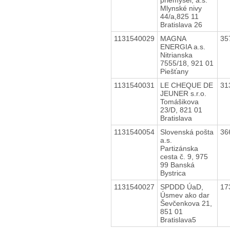
Mlynské nivy
44/a,825 11
Bratislava 26
1131540029
MAGNA
35
ENERGIA a.s.
Nitrianska
7555/18, 921 01
Piešťany
1131540031
LE CHEQUE DE
31
JEUNER s.r.o.
Tomášikova
23/D, 821 01
Bratislava
1131540054
Slovenská pošta
36
a.s.
Partizánska
cesta č. 9, 975
99 Banská
Bystrica
1131540027
SPDDD ÚaD,
17
Úsmev ako dar
Ševčenkova 21,
851 01
Bratislava5