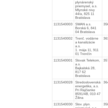
plynárenský
priemysel, a.s.
Mlynské nivy
44/a, 825 11
Bratislava
1131540003
SWAN a.s.
35
Borská 6, 841
04 Bratislava
1131540002
Trenč. vodárne
36
a kanalizácie
a.s.
1. mája 11, 911
01 Trenčín
1131540001
Slovak Telekom,
35
a.s.
Bajkalská 28,
817 62
Bratislava
1131540028
Stredoslovenská
36
energetika, a.s.
Pri Rajčianke
8591/4B, 010 47
Žilina
1131540030
Slov. plyn.
35
priemysel, a.s.