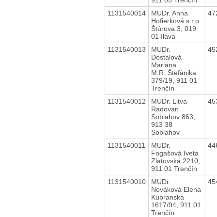
1131540014
MUDr. Anna
47
Hofierková s.r.o.
Štúrova 3, 019
01 Ilava
1131540013
MUDr.
45
Dostálová
Mariana
M.R. Štefánika
379/19, 911 01
Trenčín
1131540012
MUDr. Litva
45
Radovan
Soblahov 863,
913 38
Soblahov
1131540011
MUDr.
44
Fogašová Iveta
Zlatovská 2210,
911 01 Trenčín
1131540010
MUDr.
45
Nováková Elena
Kubranská
1617/94, 911 01
Trenčín