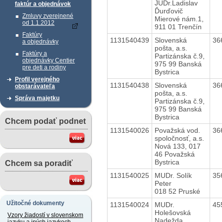
JUDr.Ladislav
faktúr a objednávok
Ďurďovič
Zmluvy zverejnené
Mierové nám.1,
od 1.1.2012
911 01 Trenčín
Faktúry
1131540439
Slovenská
36
a objednávky
pošta, a.s.
Faktúry a
Partizánska č.9,
objednávky Centier
975 99 Banská
pre deti a rodiny
Bystrica
Profil verejného
1131540438
Slovenská
36
obstarávateľa
pošta, a.s.
Správa majetku
Partizánska č.9,
975 99 Banská
Bystrica
Chcem podať podnet
1131540026
Považská vod.
36
spoločnosť, a.s.
Nová 133, 017
46 Považská
Bystrica
Chcem sa poradiť
1131540025
MUDr. Solík
35
Peter
018 52 Pruské
Užitočné dokumenty
1131540024
MUDr.
45
Holešovská
Vzory žiadostí v slovenskom
Nadežda