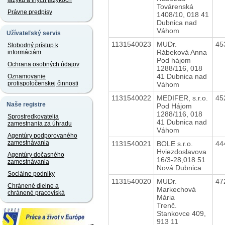
jazyku a iných jazykoch
Továrenská
Právne predpisy
1408/10, 018 41
Dubnica nad
Váhom
Užívateľský servis
1131540023
MUDr.
45
Slobodný prístup k
Rábeková Anna
informáciám
Pod hájom
Ochrana osobných údajov
1288/116, 018
41 Dubnica nad
Oznamovanie
protispoločenskej činnosti
Váhom
1131540022
MEDIFER, s.r.o.
45
Naše registre
Pod Hájom
1288/116, 018
Sprostredkovatelia
41 Dubnica nad
zamestnania za úhradu
Váhom
Agentúry podporovaného
zamestnávania
1131540021
BOLE s.r.o.
44
Hviezdoslavova
Agentúry dočasného
16/3-28,018 51
zamestnávania
Nová Dubnica
Sociálne podniky
1131540020
MUDr.
47
Chránené dielne a
Markechová
chránené pracoviská
Mária
Trenč.
Stankovce 409,
913 11