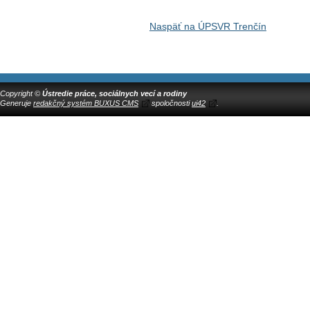
Naspäť na ÚPSVR Trenčín
Copyright ©
Ústredie práce, sociálnych vecí a rodiny
Generuje
redakčný systém BUXUS CMS
spoločnosti
ui42
.