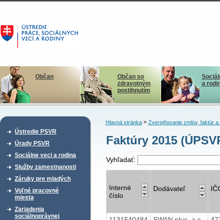
Občan
Občan so
Sociál
zdravotným
a rodi
postihnutím
>
Hlavná stránka
Zverejňovanie zmlúv, faktúr 
Ústredie PSVR
Faktúry 2015 (ÚPSV
Úrady PSVR
Sociálne veci a rodina
Vyhľadať:
Služby zamestnanosti
Záruky pre mladých
Interné
Dodávateľ
IČ
Voľné pracovné
číslo
miesta
Zariadenia
sociálnoprávnej
1131540484
SWAN plus, a.s.
47