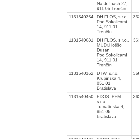
Na dolinách 27,
911 05 Trenčín
1131540364
DH FLOS, s.r.o.
36
Pod Sokolicami
14, 911 01
Trenčín
1131540081
DH FLOS, s.r.o.,
36
MUDr.Hoššo
Dušan
Pod Sokolicami
14, 911 01
Trenčín
1131540162
DTW, s.r.o.
36
Krupinská 4,
851 01
Bratislava
1131540450
EDOS -PEM
36
s.r.o.
Tematínska 4,
851 05
Bratislava