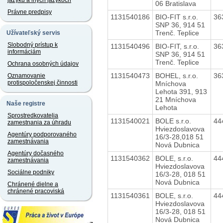
jazyku a iných jazykoch
06 Bratislava
Právne predpisy
1131540186
BIO-FIT s.r.o.
36
SNP 36, 914 51
Trenč. Teplice
Užívateľský servis
Slobodný prístup k
1131540496
BIO-FIT, s.r.o.
36
informáciám
SNP 36, 914 51
Trenč. Teplice
Ochrana osobných údajov
1131540473
BOHEL, s.r.o.
36
Oznamovanie
protispoločenskej činnosti
Mníchova
Lehota 391, 913
21 Mníchova
Naše registre
Lehota
Sprostredkovatelia
1131540021
BOLE s.r.o.
44
zamestnania za úhradu
Hviezdoslavova
Agentúry podporovaného
16/3-28,018 51
zamestnávania
Nová Dubnica
Agentúry dočasného
1131540362
BOLE, s.r.o.
44
zamestnávania
Hviezdoslavova
Sociálne podniky
16/3-28, 018 51
Nová Dubnica
Chránené dielne a
chránené pracoviská
1131540361
BOLE, s.r.o.
44
Hviezdoslavova
16/3-28, 018 51
Nová Dubnica