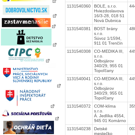
1131540360
BOLE, s.r.o.
44
Hviezdoslavova
16/3-28, 018 51
Nová Dubnica
1131540381
BOST brány
48
s.r.o.
Súvoz 1/1594,
911 01 Trenčín
1131540308
CO-MEDIKA III,
44
s.r.o.
Odbojárov
340/29, 955 01
Topoľčany
1131540041
CO-MEDIKA III,
44
s.r.o.
Odbojárov
340/29, 955 01
Topoľčany
1131540372
COM-klíma
35
s.r.o.
Á. Jedlíka 4554,
945 01 Komárno
1131540238
Detské
00
mestečko