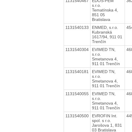
1131540467
EDOS-PEM
36
s.r.o.
Tematínska 4,
851 05
Bratislava
1131540133
ENMED, s.r.o.
45
Kubranská
1617/94, 911 01
Trenčín
1131540304
EVIMED TN,
46
s.r.o.
Smetanova 4,
911 01 Trenčín
1131540181
EVIMED TN,
46
s.r.o.
Smetanova 4,
911 01 Trenčín
1131540055
EVIMED TN,
46
s.r.o.
Smetanova 4,
911 01 Trenčín
1131540500
EVROFIN Int.
44
spol. s r.o.
Jarošova 1, 831
03 Bratislava