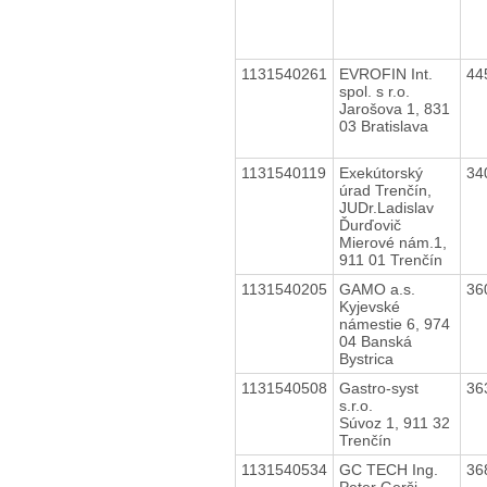
1131540261
EVROFIN Int.
44
spol. s r.o.
Jarošova 1, 831
03 Bratislava
1131540119
Exekútorský
34
úrad Trenčín,
JUDr.Ladislav
Ďurďovič
Mierové nám.1,
911 01 Trenčín
1131540205
GAMO a.s.
36
Kyjevské
námestie 6, 974
04 Banská
Bystrica
1131540508
Gastro-syst
36
s.r.o.
Súvoz 1, 911 32
Trenčín
1131540534
GC TECH Ing.
36
Peter Gerši