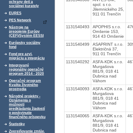
ochrany detí a
spol. s r.o.
sociálnej kurately
Jilemnického 25,
EURES
911 01 Trenčín
PES Network
1131540493
APOPHIS s.r.o.
47
Nástroje na
Omšenie 153,
prepojenie Európy
(CEF)/Systém EESSI
914 43 Omšenie
Európsky sociálny
1131540499
ASAPRINT s.r.o.
30
fond
Električná 37,
911 01 Trenčín
Fond pre azyl,
migráciu a integráciu
1131540292
ASFA-KDK s.r.o.
46
Integrovaný
Murgašova
regionálny operačný
881/9, 018 41
program 2014 - 2020
Dubnica nad
Váhom
Operačný program
Kvalita životného
1131540093
ASFA-KDK s.r.o.
46
prostredia
Murgašova
Národné projekty -
881/9, 018 41
Oznámenia o
Dubnica nad
možnosti
Váhom
predkladania žiadostí
o poskytnutie
1131540065
ASFA-KDK s.r.o.
46
finančného príspevku
Murgašova
Štatistiky
881/9, 018 41
Dubnica nad
Zverejňovanie zmlúv,