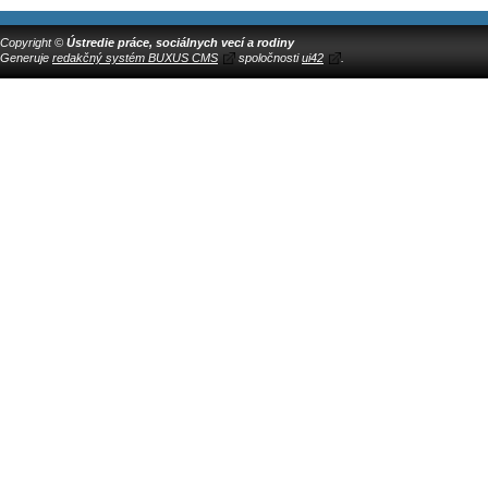
Copyright ©
Ústredie práce, sociálnych vecí a rodiny
Generuje
redakčný systém BUXUS CMS
spoločnosti
ui42
.