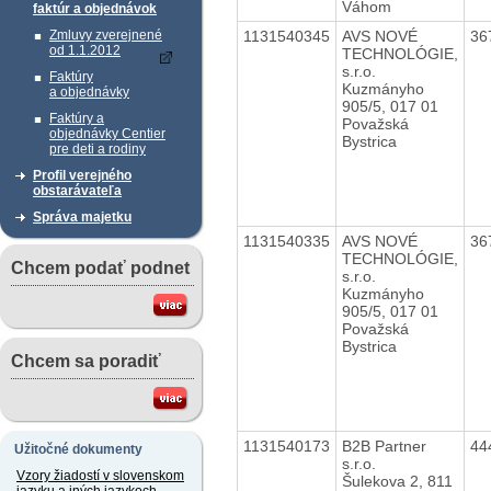
Váhom
faktúr a objednávok
1131540345
AVS NOVÉ
36
Zmluvy zverejnené
od 1.1.2012
TECHNOLÓGIE,
s.r.o.
Faktúry
Kuzmányho
a objednávky
905/5, 017 01
Faktúry a
Považská
objednávky Centier
Bystrica
pre deti a rodiny
Profil verejného
obstarávateľa
Správa majetku
1131540335
AVS NOVÉ
36
TECHNOLÓGIE,
Chcem podať podnet
s.r.o.
Kuzmányho
905/5, 017 01
Považská
Bystrica
Chcem sa poradiť
1131540173
B2B Partner
44
Užitočné dokumenty
s.r.o.
Vzory žiadostí v slovenskom
Šulekova 2, 811