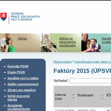
Občan
Občan so
Sociál
zdravotným
a rodi
postihnutím
>
Hlavná stránka
Zverejňovanie zmlúv, faktúr 
Ústredie PSVR
Faktúry 2015 (ÚPSV
Úrady PSVR
Sociálne veci a rodina
Vyhľadať:
Služby zamestnanosti
Záruky pre mladých
Interné
Dodávateľ
IČ
Voľné pracovné
číslo
miesta
Zariadenia
sociálnoprávnej
1131540300
ANTES GM,
36