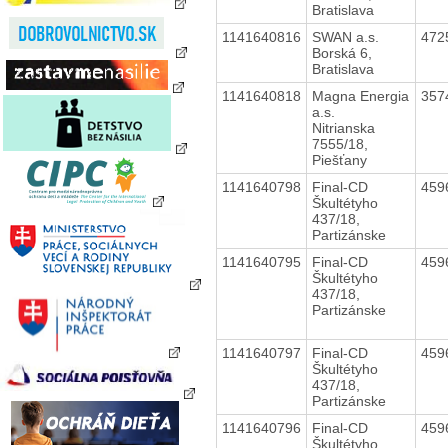
Bratislava
1141640816
SWAN a.s.
472
Borská 6,
Bratislava
1141640818
Magna Energia
357
a.s.
Nitrianska
7555/18,
Piešťany
1141640798
Final-CD
459
Škultétyho
437/18,
Partizánske
1141640795
Final-CD
459
Škultétyho
437/18,
Partizánske
1141640797
Final-CD
459
Škultétyho
437/18,
Partizánske
1141640796
Final-CD
459
Škultétyho