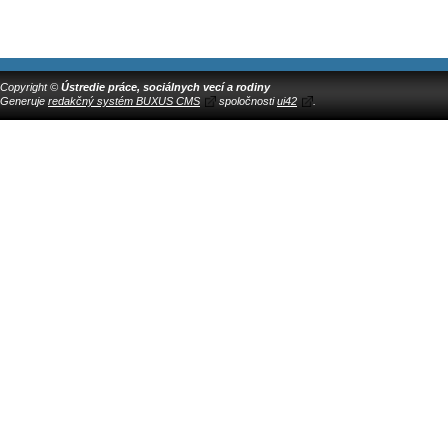
Copyright ©
Ústredie práce, sociálnych vecí a rodiny
Generuje
redakčný systém BUXUS CMS
spoločnosti
ui42
.