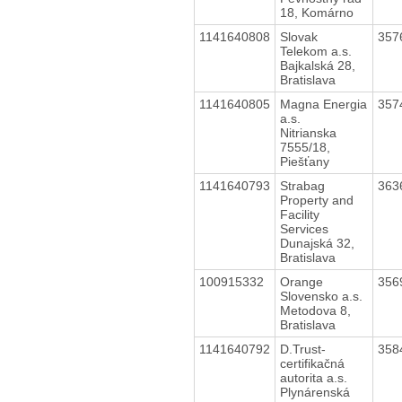
18, Komárno
1141640808
Slovak
357
Telekom a.s.
Bajkalská 28,
Bratislava
1141640805
Magna Energia
357
a.s.
Nitrianska
7555/18,
Piešťany
1141640793
Strabag
363
Property and
Facility
Services
Dunajská 32,
Bratislava
100915332
Orange
356
Slovensko a.s.
Metodova 8,
Bratislava
1141640792
D.Trust-
358
certifikačná
autorita a.s.
Plynárenská