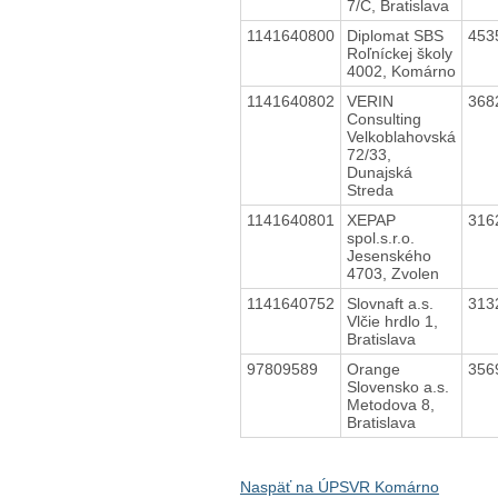
7/C, Bratislava
1141640800
Diplomat SBS
453
Roľníckej školy
4002, Komárno
1141640802
VERIN
368
Consulting
Velkoblahovská
72/33,
Dunajská
Streda
1141640801
XEPAP
316
spol.s.r.o.
Jesenského
4703, Zvolen
1141640752
Slovnaft a.s.
313
Vlčie hrdlo 1,
Bratislava
97809589
Orange
356
Slovensko a.s.
Metodova 8,
Bratislava
Naspäť na ÚPSVR Komárno