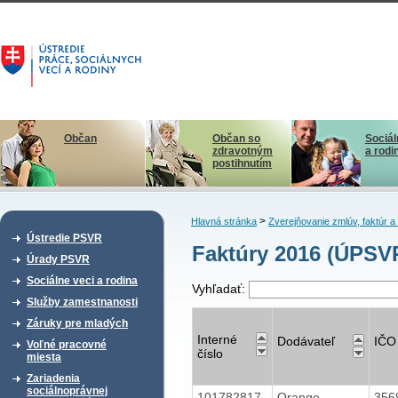
Občan
Občan so
Sociál
zdravotným
a rodi
postihnutím
>
Hlavná stránka
Zverejňovanie zmlúv, faktúr 
Ústredie PSVR
Faktúry 2016 (ÚPS
Úrady PSVR
Sociálne veci a rodina
Vyhľadať:
Služby zamestnanosti
Záruky pre mladých
Interné
Dodávateľ
IČO
Voľné pracovné
číslo
miesta
Zariadenia
sociálnoprávnej
101782817
Orange
356