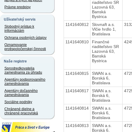
jazyku a iných jazykoch
riaditeľstvo SR
Lazovná 63,
Právne predpisy
Banská
Bystrica
Užívateľský servis
1141640812
Slovnaft a.s.
313
Slobodný prístup k
Vlčie hrdlo 1,
informáciám
Bratislava
Ochrana osobných údajov
1141640810
Finančné
424
Oznamovanie
riaditeľstvo SR
protispoločenskej činnosti
Lazovná 63,
Banská
Bystrica
Naše registre
Sprostredkovatelia
zamestnania za úhradu
1141640815
SWAN a.s.
472
Borská 6,
Agentúry podporovaného
Bratislava
zamestnávania
1141640817
SWAN a.s.
472
Agentúry dočasného
zamestnávania
Borská 6,
Bratislava
Sociálne podniky
1141640814
SWAN a.s.
472
Chránené dielne a
Borská 6,
chránené pracoviská
Bratislava
1141640813
SWAN a.s.
472
Borská 6,