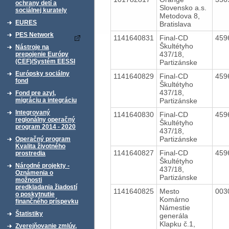
ochrany detí a
Slovensko a.s.
sociálnej kurately
Metodova 8,
EURES
Bratislava
PES Network
1141640831
Final-CD
459
Škultétyho
Nástroje na
437/18,
prepojenie Európy
(CEF)/Systém EESSI
Partizánske
Európsky sociálny
1141640829
Final-CD
459
fond
Škultétyho
437/18,
Fond pre azyl,
Partizánske
migráciu a integráciu
Integrovaný
1141640830
Final-CD
459
regionálny operačný
Škultétyho
program 2014 - 2020
437/18,
Partizánske
Operačný program
Kvalita životného
1141640827
Final-CD
459
prostredia
Škultétyho
Národné projekty -
437/18,
Oznámenia o
Partizánske
možnosti
predkladania žiadostí
1141640825
Mesto
003
o poskytnutie
Komárno
finančného príspevku
Námestie
Štatistiky
generála
Klapku č.1,
Zverejňovanie zmlúv,