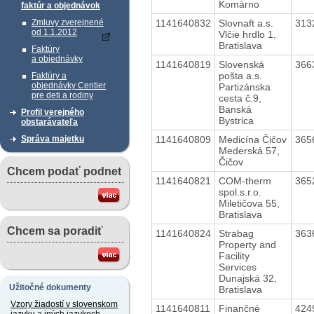
Komárno
faktúr a objednávok
1141640832
Slovnaft a.s.
313
Zmluvy zverejnené
od 1.1.2012
Vlčie hrdlo 1,
Bratislava
Faktúry
a objednávky
1141640819
Slovenská
366
pošta a.s.
Faktúry a
objednávky Centier
Partizánska
pre deti a rodiny
cesta č.9,
Banská
Profil verejného
Bystrica
obstarávateľa
1141640809
Medicína Čičov
365
Správa majetku
Mederská 57,
Čičov
Chcem podať podnet
1141640821
COM-therm
365
spol.s.r.o.
Miletičova 55,
Bratislava
Chcem sa poradiť
1141640824
Strabag
363
Property and
Facility
Services
Dunajská 32,
Užitočné dokumenty
Bratislava
Vzory žiadostí v slovenskom
1141640811
Finančné
424