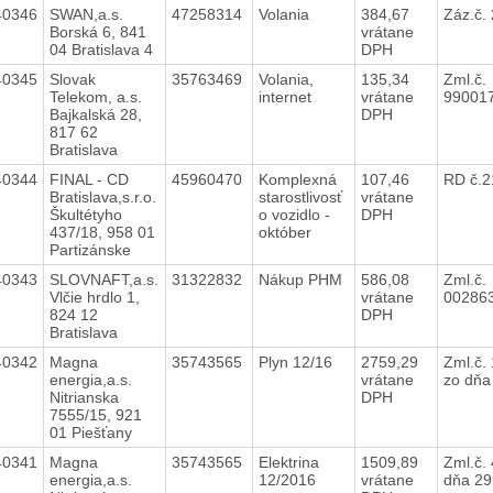
40346
SWAN,a.s.
47258314
Volania
384,67
Záz.č.
Borská 6, 841
vrátane
04 Bratislava 4
DPH
40345
Slovak
35763469
Volania,
135,34
Zml.č.
Telekom, a.s.
internet
vrátane
99001
Bajkalská 28,
DPH
817 62
Bratislava
40344
FINAL - CD
45960470
Komplexná
107,46
RD č.
Bratislava,s.r.o.
starostlivosť
vrátane
Škultétyho
o vozidlo -
DPH
437/18, 958 01
október
Partizánske
40343
SLOVNAFT,a.s.
31322832
Nákup PHM
586,08
Zml.č.
Vlčie hrdlo 1,
vrátane
00286
824 12
DPH
Bratislava
40342
Magna
35743565
Plyn 12/16
2759,29
Zml.č.
energia,a.s.
vrátane
zo dňa
Nitrianska
DPH
7555/15, 921
01 Piešťany
40341
Magna
35743565
Elektrina
1509,89
Zml.č.
energia,a.s.
12/2016
vrátane
dňa 29