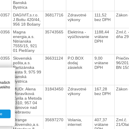
Banská
Bystrica
40357
DAGIVIT,s.r.o.
36817716
Zdravotné
111,52
Zákon 
J.Bottu 420/44,
výkony
bez DPH
956 18 Bošany
40356
Magna
35743565
Elektrina -
1188,44
Zml.č.
energia,a.s.
vyúčtovanie
vrátane
dňa 29
Nitrianska
DPH
7555/15, 921
01 Piešťany
40355
Slovenská
36631124
P.O.BOX
9,00
Prieči
pošta,a.s.
dodaj
vrátane
96/201
Partizánska
zásielok
DPH
BN 15
cesta 9, 975 99
Banská
Bystrica
 našich
velého
40354
MUDr. Alena
31843450
Zdravotné
167,28
Zákon 
Moravíková
výkony
bez DPH
Cyrila a Metoda
1310, 957 04
Bánovce nad
Bebravou
te
40353
Orange
35697270
Volania,
407,37
Zml.č.
Slovensko,a.s.
internet
vrátane
21/Ola
Metodova 8,
DPH