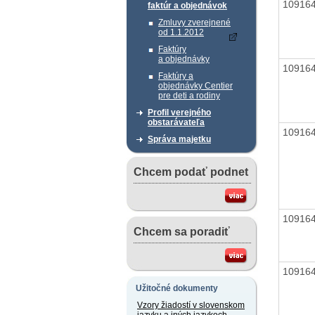
10916
faktúr a objednávok
Zmluvy zverejnené
od 1.1.2012
Faktúry
a objednávky
10916
Faktúry a
objednávky Centier
pre deti a rodiny
Profil verejného
obstarávateľa
10916
Správa majetku
Chcem podať podnet
10916
Chcem sa poradiť
10916
Užitočné dokumenty
Vzory žiadostí v slovenskom