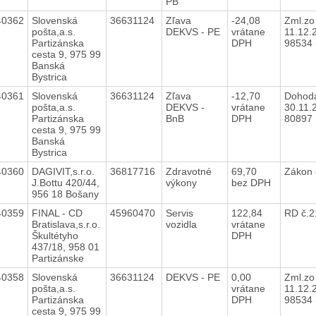
PB
40362
Slovenská
36631124
Zľava
-24,08
Zml.zo
pošta,a.s.
DEKVS - PE
vrátane
11.12.2
Partizánska
DPH
98534
cesta 9, 975 99
Banská
Bystrica
40361
Slovenská
36631124
Zľava
-12,70
Dohod
pošta,a.s.
DEKVS -
vrátane
30.11.2
Partizánska
BnB
DPH
80897
cesta 9, 975 99
Banská
Bystrica
40360
DAGIVIT,s.r.o.
36817716
Zdravotné
69,70
Zákon 
J.Bottu 420/44,
výkony
bez DPH
956 18 Bošany
40359
FINAL - CD
45960470
Servis
122,84
RD č.
Bratislava,s.r.o.
vozidla
vrátane
Škultétyho
DPH
437/18, 958 01
Partizánske
40358
Slovenská
36631124
DEKVS - PE
0,00
Zml.zo
pošta,a.s.
vrátane
11.12.2
Partizánska
DPH
98534
cesta 9, 975 99