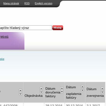
Mapa stránok
RSS
English version
Médiá
nske
Dátum
Dátum
Dátum
a
doručenia
zaplatenia
Objednávka
zverejnenia
faktúry
faktúry
č. 447/2008
-
29.12.2016
30.12.2016
2.1.2017