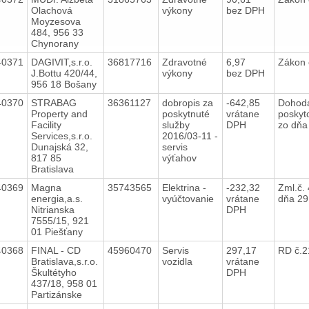
Olachová
výkony
bez DPH
Moyzesova
484, 956 33
Chynorany
40371
DAGIVIT,s.r.o.
36817716
Zdravotné
6,97
Zákon 
J.Bottu 420/44,
výkony
bez DPH
956 18 Bošany
40370
STRABAG
36361127
dobropis za
-642,85
Dohoda
Property and
poskytnuté
vrátane
poskyt
Facility
služby
DPH
zo dňa
Services,s.r.o.
2016/03-11 -
Dunajská 32,
servis
817 85
výťahov
Bratislava
40369
Magna
35743565
Elektrina -
-232,32
Zml.č.
energia,a.s.
vyúčtovanie
vrátane
dňa 29
Nitrianska
DPH
7555/15, 921
01 Piešťany
40368
FINAL - CD
45960470
Servis
297,17
RD č.
Bratislava,s.r.o.
vozidla
vrátane
Škultétyho
DPH
437/18, 958 01
Partizánske