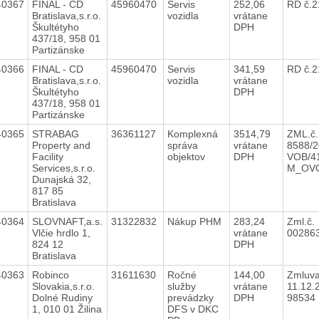
40367
FINAL - CD
45960470
Servis
252,06
RD č.
Bratislava,s.r.o.
vozidla
vrátane
Škultétyho
DPH
437/18, 958 01
Partizánske
40366
FINAL - CD
45960470
Servis
341,59
RD č.
Bratislava,s.r.o.
vozidla
vrátane
Škultétyho
DPH
437/18, 958 01
Partizánske
40365
STRABAG
36361127
Komplexná
3514,79
ZML.č.
Property and
správa
vrátane
8588/2
Facility
objektov
DPH
VOB/41
Services,s.r.o.
M_OV
Dunajská 32,
817 85
Bratislava
40364
SLOVNAFT,a.s.
31322832
Nákup PHM
283,24
Zml.č.
Vlčie hrdlo 1,
vrátane
00286
824 12
DPH
Bratislava
40363
Robinco
31611630
Ročné
144,00
Zmluva
Slovakia,s.r.o.
služby
vrátane
11.12.2
Dolné Rudiny
prevádzky
DPH
98534
1, 010 01 Žilina
DFS v DKC