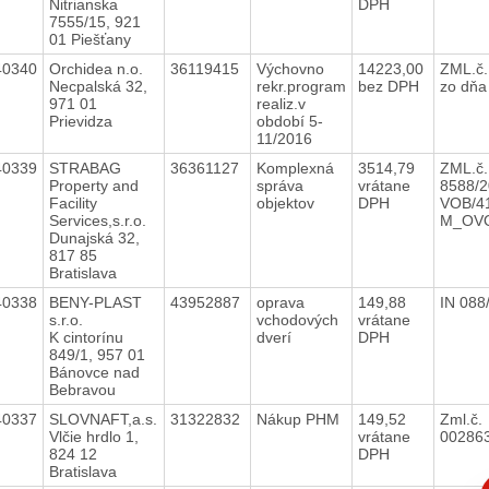
Nitrianska
DPH
7555/15, 921
01 Piešťany
40340
Orchidea n.o.
36119415
Výchovno
14223,00
ZML.č
Necpalská 32,
rekr.program
bez DPH
zo dňa
971 01
realiz.v
Prievidza
období 5-
11/2016
40339
STRABAG
36361127
Komplexná
3514,79
ZML.č.
Property and
správa
vrátane
8588/2
Facility
objektov
DPH
VOB/41
Services,s.r.o.
M_OV
Dunajská 32,
817 85
Bratislava
40338
BENY-PLAST
43952887
oprava
149,88
IN 088
s.r.o.
vchodových
vrátane
K cintorínu
dverí
DPH
849/1, 957 01
Bánovce nad
Bebravou
40337
SLOVNAFT,a.s.
31322832
Nákup PHM
149,52
Zml.č.
Vlčie hrdlo 1,
vrátane
00286
824 12
DPH
Bratislava
C