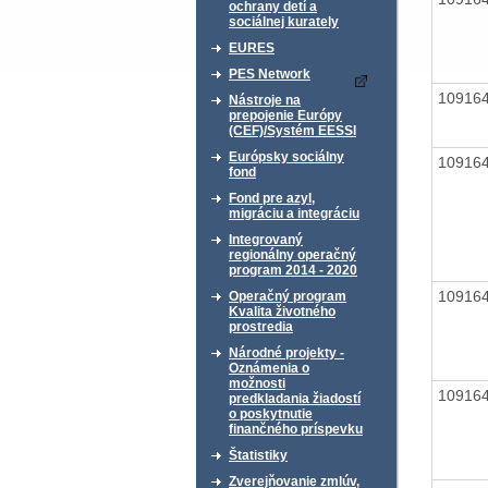
ochrany detí a
sociálnej kurately
EURES
PES Network
10916
Nástroje na
prepojenie Európy
(CEF)/Systém EESSI
Európsky sociálny
10916
fond
Fond pre azyl,
migráciu a integráciu
Integrovaný
regionálny operačný
program 2014 - 2020
10916
Operačný program
Kvalita životného
prostredia
Národné projekty -
Oznámenia o
možnosti
10916
predkladania žiadostí
o poskytnutie
finančného príspevku
Štatistiky
Zverejňovanie zmlúv,