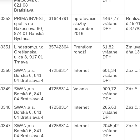
821 08
Bratislava
40352
PRIMA INVEST,
31644791
upratovacie
4467,77
Realiz
spol. s r.o.
služby -
vrátane
č.452/
Bakossova 60,
november
DPH
č.377
974 01 Banská
2016
Bystrica
40351
Lindstrom,s.r.o.
35742364
Prenájom
61,82
Zmluva
Orešianska
rohoží
vrátane
dňa 13
ulica 3, 917 01
DPH
Trnava
40350
SWAN,a.s.
47258314
Internet
601,34
Záz.č.
Borská 6, 841
vrátane
04 Bratislava 4
DPH
40349
SWAN,a.s.
47258314
Volania
900,72
Záz.č.
Borská 6, 841
vrátane
04 Bratislava 4
DPH
40348
SWAN,a.s.
47258314
Internet
265,63
Záz.č.
Borská 6, 841
vrátane
04 Bratislava 4
DPH
40347
SWAN,a.s.
47258314
Internet
2045,42
Záz.č.
Borská 6, 841
vrátane
04 Bratislava 4
DPH