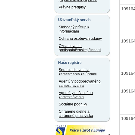
jazyku a iných jazykoch
Právne predpisy
10916
Užívateľský servis
Slobodný prístup k
informáciám
Ochrana osobných údajov
10916
Oznamovanie
protispoločenskej činnosti
Naše registre
Sprostredkovatelia
10916
zamestnania za úhradu
Agentúry podporovaného
zamestnávania
10916
Agentúry dočasného
zamestnávania
Sociálne podniky
Chránené dielne a
chránené pracoviská
10916