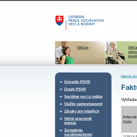
Občan
Obča
zdra
post
Hlavná str
Ústredie PSVR
Fakt
Úrady PSVR
Sociálne veci a rodina
Vyhľada
Služby zamestnanosti
Záruky pre mladých
Interné
Voľné pracovné
číslo
miesta
Zariadenia
sociálnoprávnej
10916