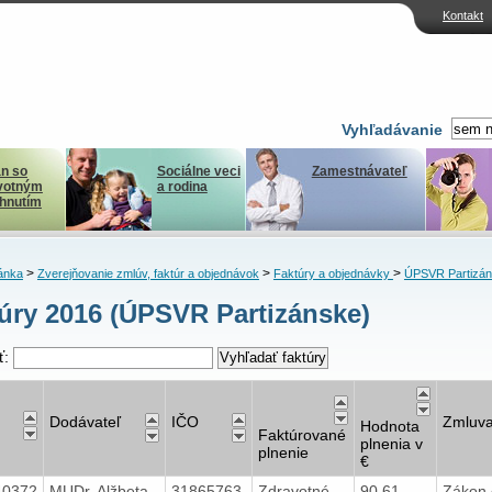
Kontakt
Vyhľadávanie
n so
Sociálne veci
Zamestnávateľ
votným
a rodina
ihnutím
>
>
>
ánka
Zverejňovanie zmlúv, faktúr a objednávok
Faktúry a objednávky
ÚPSVR Partizá
úry 2016 (ÚPSVR Partizánske)
ť:
Dodávateľ
IČO
Zmluv
Hodnota
Faktúrované
plnenia v
plnenie
€
40372
MUDr. Alžbeta
31865763
Zdravotné
90,61
Zákon 