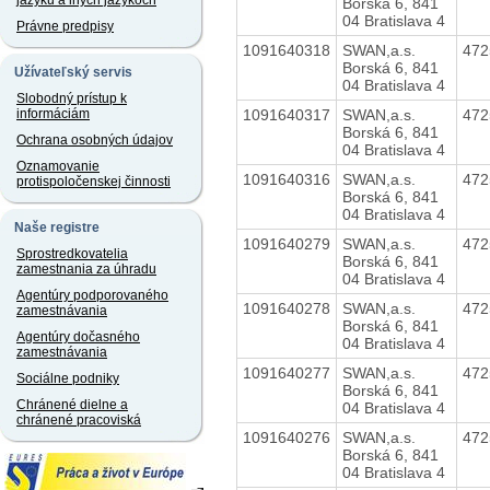
jazyku a iných jazykoch
Borská 6, 841
04 Bratislava 4
Právne predpisy
1091640318
SWAN,a.s.
47
Borská 6, 841
Užívateľský servis
04 Bratislava 4
Slobodný prístup k
1091640317
SWAN,a.s.
47
informáciám
Borská 6, 841
Ochrana osobných údajov
04 Bratislava 4
Oznamovanie
1091640316
SWAN,a.s.
47
protispoločenskej činnosti
Borská 6, 841
04 Bratislava 4
Naše registre
1091640279
SWAN,a.s.
47
Sprostredkovatelia
Borská 6, 841
zamestnania za úhradu
04 Bratislava 4
Agentúry podporovaného
1091640278
SWAN,a.s.
47
zamestnávania
Borská 6, 841
Agentúry dočasného
04 Bratislava 4
zamestnávania
1091640277
SWAN,a.s.
47
Sociálne podniky
Borská 6, 841
Chránené dielne a
04 Bratislava 4
chránené pracoviská
1091640276
SWAN,a.s.
47
Borská 6, 841
04 Bratislava 4