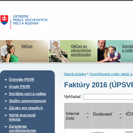
Občan
Občan so
Sociál
zdravotným
a rodi
postihnutím
>
Hlavná stránka
Zverejňovanie zmlúv, faktúr 
Ústredie PSVR
Faktúry 2016 (ÚPSVR
Úrady PSVR
Sociálne veci a rodina
Vyhľadať:
Služby zamestnanosti
Záruky pre mladých
Interné
Dodávateľ
IČO
Voľné pracovné
číslo
miesta
Zariadenia
sociálnoprávnej
názov
00