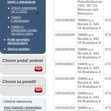
Hviezdoslavova
faktúr a objednávok
23/3, 957 01
Zmluvy zverejnené
Bánovce nad
od 1.1.2012
Bebravou
Faktúry
1091640350
SWAN,a.s.
47
a objednávky
Borská 6, 841
Faktúry a
04 Bratislava 4
objednávky Centier
pre deti a rodiny
1091640349
SWAN,a.s.
47
Borská 6, 841
Profil verejného
04 Bratislava 4
obstarávateľa
1091640348
SWAN,a.s.
47
Správa majetku
Borská 6, 841
04 Bratislava 4
Chcem podať podnet
1091640347
SWAN,a.s.
47
Borská 6, 841
04 Bratislava 4
1091640346
SWAN,a.s.
47
Chcem sa poradiť
Borská 6, 841
04 Bratislava 4
1091640320
SWAN,a.s.
47
Borská 6, 841
04 Bratislava 4
Užitočné dokumenty
1091640319
SWAN,a.s.
47
Vzory žiadostí v slovenskom