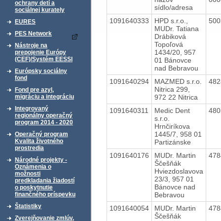
ochrany detí a
sídlo/adresa
sociálnej kurately
1091640333
HPD s.r.o.,
50
EURES
MUDr. Tatiana
PES Network
Drábiková
Topoľová
Nástroje na
1434/20, 957
prepojenie Európy
(CEF)/Systém EESSI
01 Bánovce
nad Bebravou
Európsky sociálny
fond
1091640294
MAZMED s.r.o.
48
Nitrica 299,
Fond pre azyl,
972 22 Nitrica
migráciu a integráciu
Integrovaný
1091640311
Medic Dent
48
regionálny operačný
s.r.o.
program 2014 - 2020
Hrnčiríkova
1445/7, 958 01
Operačný program
Kvalita životného
Partizánske
prostredia
1091640176
MUDr. Martin
47
Národné projekty -
Ščešňák
Oznámenia o
Hviezdoslavova
možnosti
23/3, 957 01
predkladania žiadostí
Bánovce nad
o poskytnutie
Bebravou
finančného príspevku
Štatistiky
1091640054
MUDr. Martin
47
Ščešňák
Zverejňovanie zmlúv,