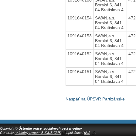
Borská 6, 841
04 Bratislava 4
1091640154
SWAN,a.s.
47
Borská 6, 841
04 Bratislava 4
1091640153
SWAN,a.s.
47
Borská 6, 841
04 Bratislava 4
1091640152
SWAN,a.s.
47
Borská 6, 841
04 Bratislava 4
1091640151
SWAN,a.s.
47
Borská 6, 841
04 Bratislava 4
Naspäť na ÚPSVR Partizánske
Copyright ©
Ústredie práce, sociálnych vecí a rodiny
Generuje
redakčný systém BUXUS CMS
spoločnosti
ui42
.