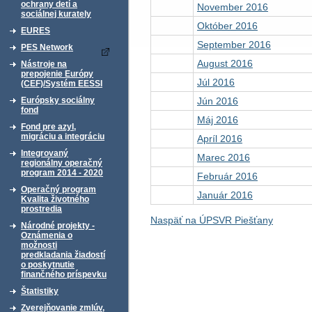
ochrany detí a
November 2016
sociálnej kurately
Október 2016
EURES
September 2016
PES Network
August 2016
Nástroje na
prepojenie Európy
Júl 2016
(CEF)/Systém EESSI
Jún 2016
Európsky sociálny
fond
Máj 2016
Fond pre azyl,
migráciu a integráciu
Apríl 2016
Integrovaný
Marec 2016
regionálny operačný
program 2014 - 2020
Február 2016
Operačný program
Január 2016
Kvalita životného
prostredia
Naspäť na ÚPSVR Piešťany
Národné projekty -
Oznámenia o
možnosti
predkladania žiadostí
o poskytnutie
finančného príspevku
Štatistiky
Zverejňovanie zmlúv,