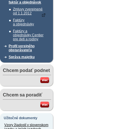
faktúr a objednávok
Zmluvy zverejnené
od 1.1.2012
Faktúry
a objednávky
Faktúry a
objednávky Centier
pre deti a rodiny
Profil verejného
obstarávateľa
Správa majetku
Chcem podať podnet
Chcem sa poradiť
Užitočné dokumenty
Vzory žiadostí v slovenskom