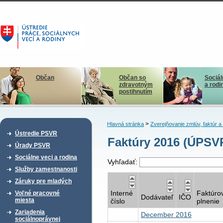
Občan
Občan so
Sociál
zdravotným
a rodi
postihnutím
>
Hlavná stránka
Zverejňovanie zmlúv, faktúr 
Ústredie PSVR
Faktúry 2016 (ÚPSV
Úrady PSVR
Sociálne veci a rodina
Vyhľadať:
Služby zamestnanosti
Záruky pre mladých
Interné
Faktúro
Voľné pracovné
Dodávateľ
IČO
miesta
číslo
plnenie
Zariadenia
December 2016
sociálnoprávnej