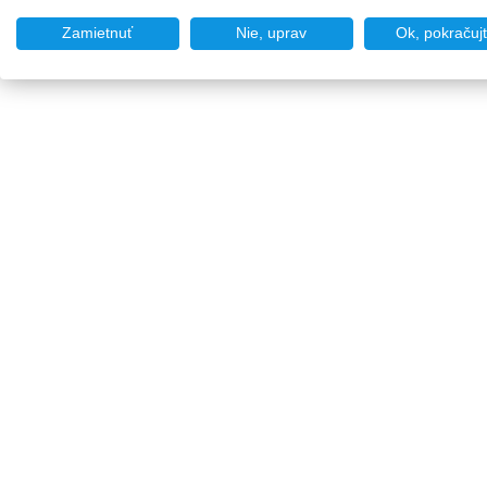
Zamietnuť
Nie, uprav
Ok, pokračuj