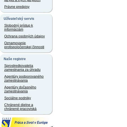
jazyku a iných jazykoch
Právne predpisy
Užívateľský servis
Slobodný prístup k
informáciám
Ochrana osobných údajov
Oznamovanie
protispoločenskej činnosti
Naše registre
Sprostredkovatelia
zamestnania za úhradu
Agentúry podporovaného
zamestnávania
Agentúry dočasného
zamestnávania
Sociálne podniky
Chránené dielne a
chránené pracoviská