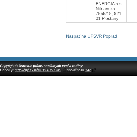
ENERGIA a.s.
Nitrianska
7555/18, 921
01 Pieštany
Naspäť na ÚPSVR Poprad
Copyright ©
Ústredie práce, sociálnych vecí a rodiny
Generuje
redakčný systém BUXUS CMS
spoločnosti
ui42
.