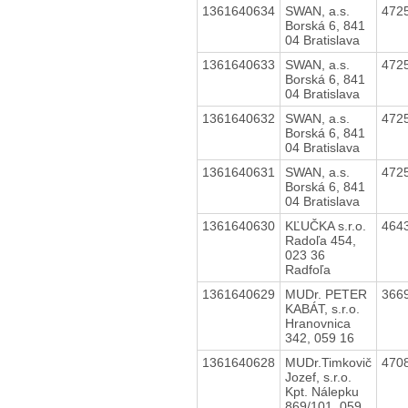
1361640634
SWAN, a.s.
472
Borská 6, 841
04 Bratislava
1361640633
SWAN, a.s.
472
Borská 6, 841
04 Bratislava
1361640632
SWAN, a.s.
472
Borská 6, 841
04 Bratislava
1361640631
SWAN, a.s.
472
Borská 6, 841
04 Bratislava
1361640630
KĽUČKA s.r.o.
464
Radoľa 454,
023 36
Radfoľa
1361640629
MUDr. PETER
366
KABÁT, s.r.o.
Hranovnica
342, 059 16
1361640628
MUDr.Timkovič
470
Jozef, s.r.o.
Kpt. Nálepku
869/101, 059