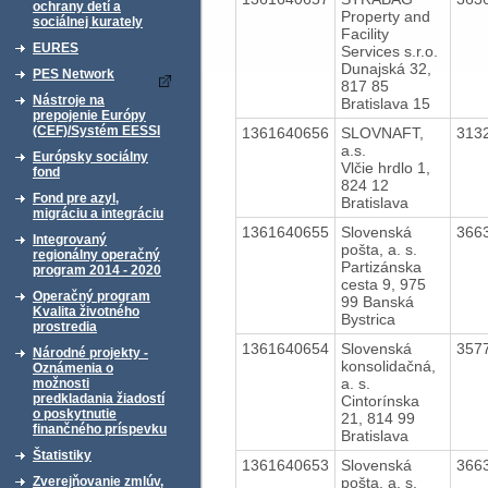
ochrany detí a
Property and
sociálnej kurately
Facility
EURES
Services s.r.o.
Dunajská 32,
PES Network
817 85
Nástroje na
Bratislava 15
prepojenie Európy
(CEF)/Systém EESSI
1361640656
SLOVNAFT,
313
a.s.
Európsky sociálny
Vlčie hrdlo 1,
fond
824 12
Fond pre azyl,
Bratislava
migráciu a integráciu
1361640655
Slovenská
366
Integrovaný
pošta, a. s.
regionálny operačný
Partizánska
program 2014 - 2020
cesta 9, 975
Operačný program
99 Banská
Kvalita životného
Bystrica
prostredia
1361640654
Slovenská
357
Národné projekty -
konsolidačná,
Oznámenia o
a. s.
možnosti
predkladania žiadostí
Cintorínska
o poskytnutie
21, 814 99
finančného príspevku
Bratislava
Štatistiky
1361640653
Slovenská
366
pošta, a. s.
Zverejňovanie zmlúv,