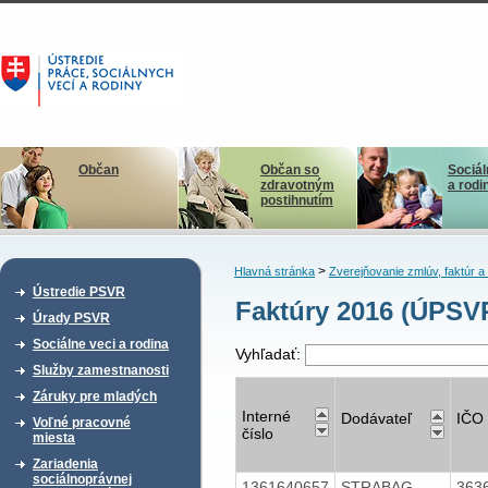
Občan
Občan so
Sociál
zdravotným
a rodi
postihnutím
>
Hlavná stránka
Zverejňovanie zmlúv, faktúr 
Ústredie PSVR
Faktúry 2016 (ÚPSV
Úrady PSVR
Sociálne veci a rodina
Vyhľadať:
Služby zamestnanosti
Záruky pre mladých
Interné
Dodávateľ
IČO
Voľné pracovné
číslo
miesta
Zariadenia
sociálnoprávnej
1361640657
STRABAG
363