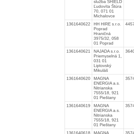
služba SHIELD
Ľudovíta Štúra
70, 071 01
Michalovce
1361640622
HH HIRE s.r.o.
445
Poprad
Hraničná
3975/32, 058
01 Poprad
1361640621
NAJADA s.r.o.
364
Priemyselná 1,
031 01
Liptovský
Mikuláš
1361640620
MAGNA
357
ENERGIA a.s.
Nitrianska
7555/18, 921
01 Pieštany
1361640619
MAGNA
357
ENERGIA a.s.
Nitrianska
7555/18, 921
01 Pieštany
1361640618
MAGNA
357