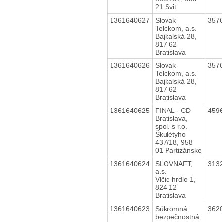
21 Svit
1361640627
Slovak
357
Telekom, a.s.
Bajkalská 28,
817 62
Bratislava
1361640626
Slovak
357
Telekom, a.s.
Bajkalská 28,
817 62
Bratislava
1361640625
FINAL - CD
459
Bratislava,
spol. s r.o.
Škulétyho
437/18, 958
01 Partizánske
1361640624
SLOVNAFT,
313
a.s.
Vlčie hrdlo 1,
824 12
Bratislava
1361640623
Súkromná
362
bezpečnostná