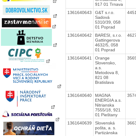
917 01 Trnava
1361640643
G&T s.r.o.
445
Sadová
5310/39, 058
01 Poprad
1361640642
BARESI, s.r.o.
462
Gattingerova
4632/5, 058
01 Poprad
1361640641
Orange
356
Slovensko,
a.s.
Metodova 8,
821 08
Bratislava
1361640640
MAGNA
357
ENERGIA a.s.
Nitrianska
7555/18, 921
01 Pieštany
1361640639
Slovenská
366
pošta, a. s.
Partizánska