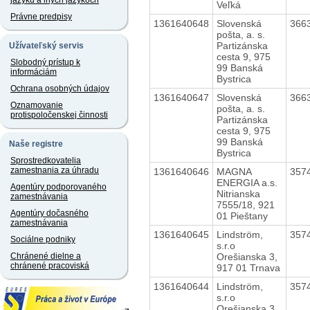
jazyku a iných jazykoch
Veľká
Právne predpisy
1361640648
Slovenská
366
pošta, a. s.
Partizánska
Užívateľský servis
cesta 9, 975
Slobodný prístup k
99 Banská
informáciám
Bystrica
Ochrana osobných údajov
1361640647
Slovenská
366
Oznamovanie
pošta, a. s.
protispoločenskej činnosti
Partizánska
cesta 9, 975
99 Banská
Naše registre
Bystrica
Sprostredkovatelia
zamestnania za úhradu
1361640646
MAGNA
357
ENERGIA a.s.
Agentúry podporovaného
Nitrianska
zamestnávania
7555/18, 921
Agentúry dočasného
01 Pieštany
zamestnávania
1361640645
Lindström,
357
Sociálne podniky
s.r.o
Orešianska 3,
Chránené dielne a
chránené pracoviská
917 01 Trnava
1361640644
Lindström,
357
s.r.o
Orešianska 3,