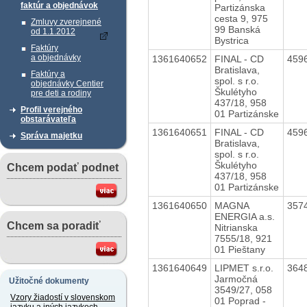
faktúr a objednávok
Partizánska
cesta 9, 975
Zmluvy zverejnené
99 Banská
od 1.1.2012
Bystrica
Faktúry
a objednávky
1361640652
FINAL - CD
459
Bratislava,
Faktúry a
spol. s r.o.
objednávky Centier
Škulétyho
pre deti a rodiny
437/18, 958
Profil verejného
01 Partizánske
obstarávateľa
1361640651
FINAL - CD
459
Správa majetku
Bratislava,
spol. s r.o.
Škulétyho
Chcem podať podnet
437/18, 958
01 Partizánske
1361640650
MAGNA
357
ENERGIA a.s.
Chcem sa poradiť
Nitrianska
7555/18, 921
01 Pieštany
1361640649
LIPMET s.r.o.
364
Jarmočná
Užitočné dokumenty
3549/27, 058
Vzory žiadostí v slovenskom
01 Poprad -