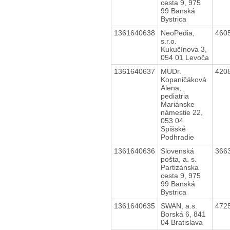
cesta 9, 975
99 Banská
Bystrica
1361640638
NeoPedia,
460
s.r.o.
Kukučínova 3,
054 01 Levoča
1361640637
MUDr.
420
Kopaničáková
Alena,
pediatria
Mariánske
námestie 22,
053 04
Spišské
Podhradie
1361640636
Slovenská
366
pošta, a. s.
Partizánska
cesta 9, 975
99 Banská
Bystrica
1361640635
SWAN, a.s.
472
Borská 6, 841
04 Bratislava