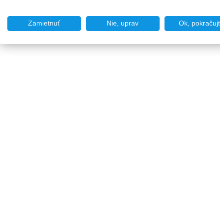
Zamietnuť
Nie, uprav
Ok, pokračuj