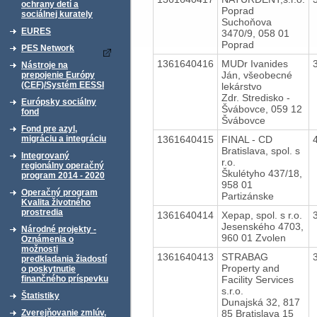
ochrany detí a
Poprad
sociálnej kurately
Suchoňova
EURES
3470/9, 058 01
Poprad
PES Network
1361640416
MUDr Ivanides
Nástroje na
Ján, všeobecné
prepojenie Európy
(CEF)/Systém EESSI
lekárstvo
Zdr. Stredisko -
Európsky sociálny
Švábovce, 059 12
fond
Švábovce
Fond pre azyl,
1361640415
FINAL - CD
migráciu a integráciu
Bratislava, spol. s
Integrovaný
r.o.
regionálny operačný
Škulétyho 437/18,
program 2014 - 2020
958 01
Operačný program
Partizánske
Kvalita životného
prostredia
1361640414
Xepap, spol. s r.o.
Jesenského 4703,
Národné projekty -
960 01 Zvolen
Oznámenia o
možnosti
1361640413
STRABAG
predkladania žiadostí
Property and
o poskytnutie
Facility Services
finančného príspevku
s.r.o.
Štatistiky
Dunajská 32, 817
85 Bratislava 15
Zverejňovanie zmlúv,