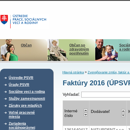
Občan
Občan so
Sociál
zdravotným
a rodi
postihnutím
>
Hlavná stránka
Zverejňovanie zmlúv, faktúr 
Ústredie PSVR
Faktúry 2016 (ÚPSV
Úrady PSVR
Sociálne veci a rodina
Vyhľadať:
Služby zamestnanosti
Záruky pre mladých
Interné
Dodávateľ
Voľné pracovné
číslo
miesta
Zariadenia
sociálnoprávnej
1361640417
NATURDENT,s.r.o.