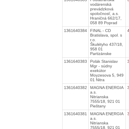
vodárenská
prevádzková
spoločnosť, a.s.
Hraničná 662/17,
058 89 Poprad
1361640384
FINAL - CD
Bratislava, spol. s
r.o.
Škulétyho 437/18,
958 01
Partizánske
1361640383
Polák Stanislav
Mgr - súdny
exekútor
Moyzesova 5, 949
01 Nitra
1361640382
MAGNA ENERGIA
a.s.
Nitrianska
7555/18, 921 01
Pieštany
1361640381
MAGNA ENERGIA
a.s.
Nitrianska
7555/18, 921 01