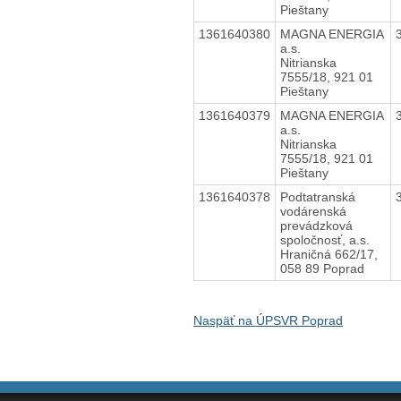
Pieštany
1361640380
MAGNA ENERGIA
a.s.
Nitrianska
7555/18, 921 01
Pieštany
1361640379
MAGNA ENERGIA
a.s.
Nitrianska
7555/18, 921 01
Pieštany
1361640378
Podtatranská
vodárenská
prevádzková
spoločnosť, a.s.
Hraničná 662/17,
058 89 Poprad
Naspäť na ÚPSVR Poprad