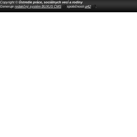
Copyright ©
Ústredie práce, sociálnych vecí a rodiny
Generuje
redakčný systém BUXUS CMS
spoločnosti
ui42
.