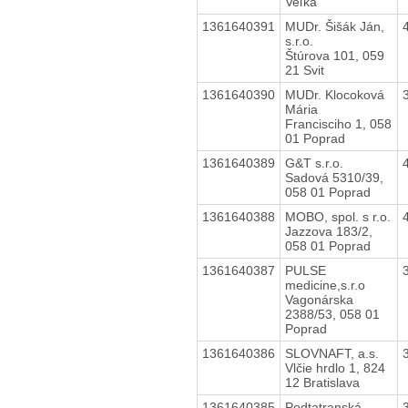
Veľká
1361640391
MUDr. Šišák Ján,
s.r.o.
Štúrova 101, 059
21 Svit
1361640390
MUDr. Klocoková
Mária
Francisciho 1, 058
01 Poprad
1361640389
G&T s.r.o.
Sadová 5310/39,
058 01 Poprad
1361640388
MOBO, spol. s r.o.
Jazzova 183/2,
058 01 Poprad
1361640387
PULSE
medicine,s.r.o
Vagonárska
2388/53, 058 01
Poprad
1361640386
SLOVNAFT, a.s.
Vlčie hrdlo 1, 824
12 Bratislava
1361640385
Podtatranská