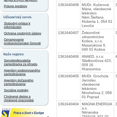
jazyku a iných jazykoch
1361640408
MUDr. Kučerová
Právne predpisy
Mária, všeobecné
lekárstvo
Nám.Štefana
Užívateľský servis
Kluberta 1, 054 01
Slobodný prístup k
Levoča
informáciám
1361640407
Železničné
Ochrana osobných údajov
zdravotníctvo
Oznamovanie
Košice, s.r.o.
protispoločenskej činnosti
Masarykova 9,
040 01 Košice
Naše registre
1361640406
ANAED, s.r.o.
Sládkovičova 423,
Sprostredkovatelia
zamestnania za úhradu
059 16
Hranovnica
Agentúry podporovaného
zamestnávania
1361640405
MUDr. Grochola
Jaroslav,
Agentúry dočasného
všeobecné
zamestnávania
lekárstvo
Sociálne podniky
Mnoheľova 2, 058
01 Poprad
Chránené dielne a
chránené pracoviská
1361640404
MAGNA ENERGIA
a.s.
Nitrianska
7555/18, 921 01