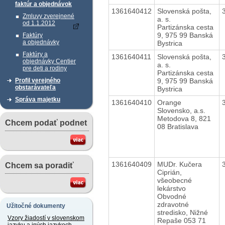
faktúr a objednávok
1361640412
Slovenská pošta,
Zmluvy zverejnené
a. s.
od 1.1.2012
Partizánska cesta
9, 975 99 Banská
Faktúry
a objednávky
Bystrica
Faktúry a
1361640411
Slovenská pošta,
objednávky Centier
a. s.
pre deti a rodiny
Partizánska cesta
9, 975 99 Banská
Profil verejného
obstarávateľa
Bystrica
Správa majetku
1361640410
Orange
Slovensko, a.s.
Metodova 8, 821
Chcem podať podnet
08 Bratislava
1361640409
MUDr. Kučera
Chcem sa poradiť
Ciprián,
všeobecné
lekárstvo
Obvodné
zdravotné
Užitočné dokumenty
stredisko, Nižné
Vzory žiadostí v slovenskom
Repaše 053 71