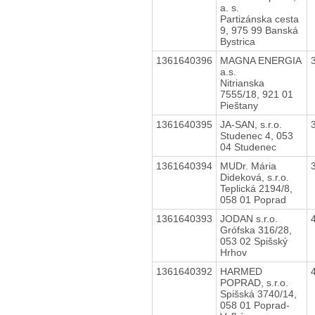
a. s.
Partizánska cesta
9, 975 99 Banská
Bystrica
1361640396
MAGNA ENERGIA
a.s.
Nitrianska
7555/18, 921 01
Pieštany
1361640395
JA-SAN, s.r.o.
Studenec 4, 053
04 Studenec
1361640394
MUDr. Mária
Dideková, s.r.o.
Teplická 2194/8,
058 01 Poprad
1361640393
JODAN s.r.o.
Grófska 316/28,
053 02 Spišský
Hrhov
1361640392
HARMED
POPRAD, s.r.o.
Spišská 3740/14,
058 01 Poprad-