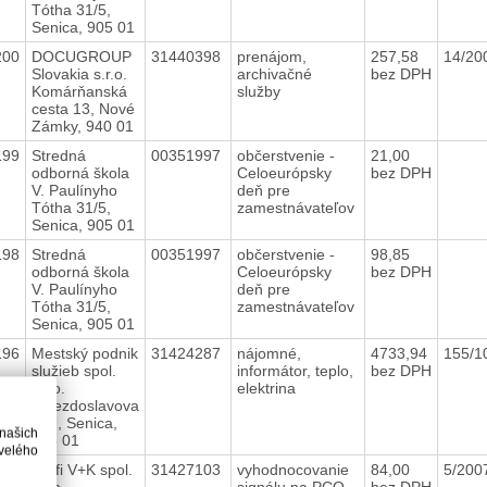
Tótha 31/5,
Senica, 905 01
200
DOCUGROUP
31440398
prenájom,
257,58
14/20
Slovakia s.r.o.
archivačné
bez DPH
Komárňanská
služby
cesta 13, Nové
Zámky, 940 01
199
Stredná
00351997
občerstvenie -
21,00
odborná škola
Celoeurópsky
bez DPH
V. Paulínyho
deň pre
Tótha 31/5,
zamestnávateľov
Senica, 905 01
198
Stredná
00351997
občerstvenie -
98,85
odborná škola
Celoeurópsky
bez DPH
V. Paulínyho
deň pre
Tótha 31/5,
zamestnávateľov
Senica, 905 01
196
Mestský podnik
31424287
nájomné,
4733,94
155/1
služieb spol.
informátor, teplo,
bez DPH
s.r.o.
elektrina
Hviezdoslavova
477, Senica,
 našich
905 01
velého
195
Profi V+K spol.
31427103
vyhodnocovanie
84,00
5/200
s.r.o.
signálu na PCO
bez DPH