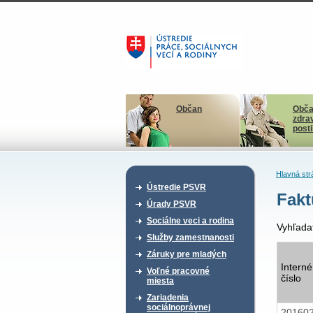
Občan
Obča
zdra
post
Hlavná str
Ústredie PSVR
Fakt
Úrady PSVR
Sociálne veci a rodina
Vyhľada
Služby zamestnanosti
Záruky pre mladých
Interné
Voľné pracovné
číslo
miesta
Zariadenia
sociálnoprávnej
20160