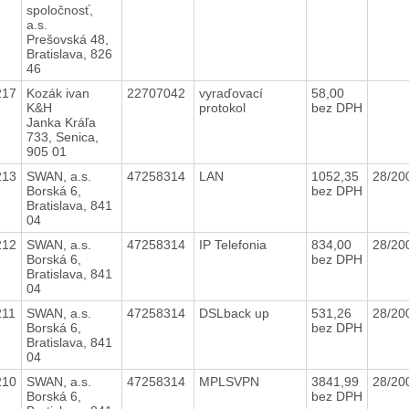
spoločnosť,
a.s.
Prešovská 48,
Bratislava, 826
46
217
Kozák ivan
22707042
vyraďovací
58,00
K&H
protokol
bez DPH
Janka Kráľa
733, Senica,
905 01
213
SWAN, a.s.
47258314
LAN
1052,35
28/2
Borská 6,
bez DPH
Bratislava, 841
04
212
SWAN, a.s.
47258314
IP Telefonia
834,00
28/2
Borská 6,
bez DPH
Bratislava, 841
04
211
SWAN, a.s.
47258314
DSLback up
531,26
28/2
Borská 6,
bez DPH
Bratislava, 841
04
210
SWAN, a.s.
47258314
MPLSVPN
3841,99
28/2
Borská 6,
bez DPH