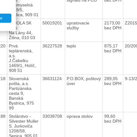
Priemyselná
2529/5,
Skalica, 909 01
te
191
ORIOLA SK
50019201
upratovacie
2173,00
Z201
s.r.o.
služby
bez DPH
Na Lány 44,
Žilina, 010 03
220
Prvá
36227528
teplo
875,17
20/20
teplárenská,
bez DPH
a.s.
J.Čabelku
1469/1, Holíč,
908 51
218
Slovenská
36631124
P.O.BOX, poštový
289,05
9-13/
pošta, a.s.
úver
bez DPH
Partizánska
cesta 9,
Banská
Bystrica, 975
99
188
Stolárstvo -
33038708
oprava stolov
99,60
Silvester Muller
bez DPH
S. Jurkoviča
1208/58,
Senica, 905 01