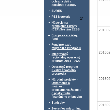
ochrany detí a
sociálnej kurately
EURES
PES Network
Nástroje na
prepojenie Európy
(CEF)/Systém EESSI
20160
Európsky sociálny
fond
Fond pre azyl,
migráciu a integráciu
20160
Integrovaný
regionálny operačný
program 2014 - 2020
Operačný program
Kvalita životného
prostredia
20160
Národné projekty -
Oznámenia o
možnosti
predkladania žiadostí
o poskytnutie
finančného príspevku
Štatistiky
20160
Zverejňovanie zmlúv,