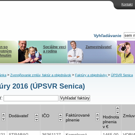
Kontakt
Vyhľadávanie
n so
Sociálne veci
Zamestnávateľ
votným
a rodina
ihnutím
>
>
>
ánka
Zverejňovanie zmlúv, faktúr a objednávok
Faktúry a objednávky
ÚPSVR Senica
úry 2016 (ÚPSVR Senica)
ť:
Faktúrované
Dodávateľ
IČO
Zmluv
Hodnota
plnenie
plnenia
v €
221
STRABAG
36361127
Komplexná
1465,00
VOB/4