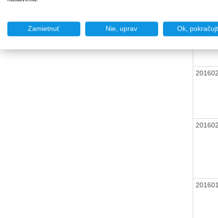
Zamietnuť
Nie, uprav
Ok, pokračuj
20160
20160
20160
20160