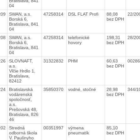
Bratislava, 841
04
209
SWAN, a.s.
47258314
DSL FLAT Profi
88,08
22/20
Borská 6,
bez DPH
Bratislava, 841
04
208
SWAN, a.s.
47258314
telefonické
198,31
28/2
Borská 6,
hovory
bez DPH
Bratislava, 841
04
226
SLOVNAFT,
31322832
PHM
60,63
00286
a.s.
bez DPH
Vlčie Hrdlo 1,
Bratislava,
82412
224
Bratislavská
35850370
vodné, stočné
28,98
344/1
vodárenská
bez DPH
spoločnosť,
a.s.
Prešovská 48,
Bratislava, 826
46
202
Stredná
00351997
výmena
85,10
odborná škola
pneumatík
bez DPH
V. Paulínyho