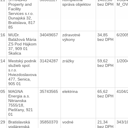
Property and
správa objektov
bez DPH
M_OV
Facility
Services s.r.o.
Dunajská 32,
Bratislava, 817
85
216
MUDr.
34049657
zdravotné
34,85
6/200
Balážová Mária
výkony
bez DPH
ZS Pod Hájkom
37, 909 01
Skalica
214
Mestský podnik
31424287
zrážky
59,62
1/200
služieb spol.
bez DPH
s.r.o.
Hviezdoslavova
477, Senica,
905 01
205
MAGNA
35743565
elektrina
65,62
4104/
Energia a.s.
bez DPH
Nitrianska
7555/18,
Piešťany, 921
01
229
Bratislavská
35850370
vodné
21,34
343/1
vodárenská
bez DPH