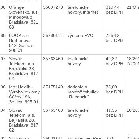
186
Orange
35697270
telefonické
319,44
21/OI
Slovensko, a.s.
hovory, internet
bez DPH
Metodova 8,
Bratislava, 821
08
185
LOOP s.r.o.
35780118
výmena PVC
735,12
Hurbanova
bez DPH
542, Senica,
905 01
207
Slovak
35763469
telefonické
49,32
18/20
Telekom, a.s.
hovory
bez DPH
7/200
Bajkalská 28,
Bratislava, 817
62
206
Igor Havlík -
37175149
dodanie a
75,00
Výroba reklamy
montáž tabuliek
bez DPH
Čáčov 196,
"Recepcia"
Senica, 905 01
204
Slovak
35763469
telefonické
41,35
16/20
Telekom, a.s.
hovory
bez DPH
Bajkalská 28,
Bratislava, 817
62
203
Slovenská
36631124
spracovanie PPP
3,75
Žiados