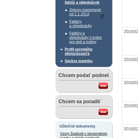
faktúr a objednávok
Zmluvy zverejnené
od 1.1.2012
Faktúry
a objednávky
20160
Faktúry a
objednávky Centier
pre deti a rodiny
Profil verejného
obstarávateľa
20160
Správa majetku
Chcem podať podnet
20160
Chcem sa poradiť
20160
Užitočné dokumenty
20160
Vzory žiadostí v slovenskom