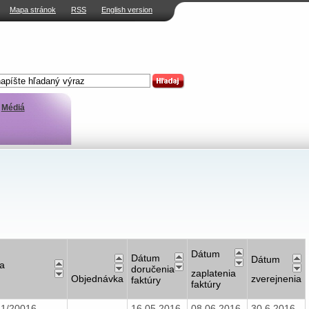
Mapa stránok
RSS
English version
Médiá
Dátum
Dátum
Dátum
a
doručenia
zaplatenia
Objednávka
zverejnenia
faktúry
faktúry
1/20016-
16.05.2016
08.06.2016
30.6.2016