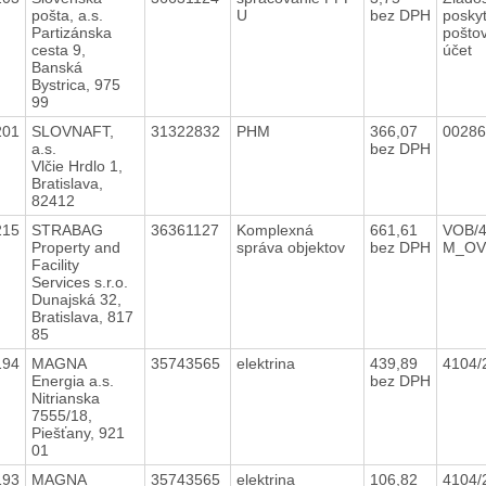
pošta, a.s.
U
bez DPH
poskyt
Partizánska
pošto
cesta 9,
účet
Banská
Bystrica, 975
99
201
SLOVNAFT,
31322832
PHM
366,07
00286
a.s.
bez DPH
Vlčie Hrdlo 1,
Bratislava,
82412
215
STRABAG
36361127
Komplexná
661,61
VOB/4
Property and
správa objektov
bez DPH
M_OV
Facility
Services s.r.o.
Dunajská 32,
Bratislava, 817
85
194
MAGNA
35743565
elektrina
439,89
4104/
Energia a.s.
bez DPH
Nitrianska
7555/18,
Piešťany, 921
01
193
MAGNA
35743565
elektrina
106,82
4104/