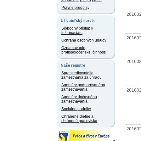
jazyku a iných jazykoch
Právne predpisy
20160
Užívateľský servis
Slobodný prístup k
informáciám
20160
Ochrana osobných údajov
Oznamovanie
protispoločenskej činnosti
20160
Naše registre
Sprostredkovatelia
zamestnania za úhradu
Agentúry podporovaného
zamestnávania
20160
Agentúry dočasného
zamestnávania
Sociálne podniky
Chránené dielne a
chránené pracoviská
20160