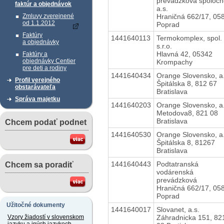
prevádzková spoločn
faktúr a objednávok
a.s.
Hraničná 662/17, 05
Zmluvy zverejnené
od 1.1.2012
Poprad
Faktúry
1441640113
Termokomplex, spol.
a objednávky
s.r.o.
Hlavná 42, 05342
Faktúry a
objednávky Centier
Krompachy
pre deti a rodiny
1441640434
Orange Slovensko, a.
Profil verejného
Špitálska 8, 812 67
obstarávateľa
Bratislava
Správa majetku
1441640203
Orange Slovensko, a.
Metodova8, 821 08
Bratislava
Chcem podať podnet
1441640530
Orange Slovensko, a.
Špitálska 8, 81267
Bratislava
1441640443
Podtatranská
Chcem sa poradiť
vodárenská
prevádzková
Hraničná 662/17, 05
Poprad
Užitočné dokumenty
1441640017
Slovanet, a.s.
Záhradnicka 151, 82
Vzory žiadostí v slovenskom