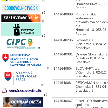
Hraničná 662/17, 05
Poprad
1441640099
Podtatranská
vodárenská
prevádzková spoločn
a.s.
Hraničná 13, 058 01
Poprad
1441640235
Slovnaft,a.s.
Vlčie hrdlo 1, 82412
Bratislava
1441640381
Orange Slovensko, a.
Špitálska 8, 812 67
Bratislava
1441640504
SLOVNAFT, a.s.
Vlčie hrdlo 1, 82412
Bratislava
1441640081
PERGAMON spol. s r
Chemická 1, 831 04
Bratislava 3
1441640467
FINAL -CD Bratislava
spol.s.r.o.