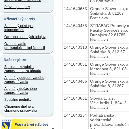
jazyku a iných jazykoch
08 Bratislava
Právne predpisy
1441640653
Orange Slovensko, a.
Špitálska 8, 81267
Bratislava
Užívateľský servis
1441640485
STRABAG Property 
Slobodný prístup k
Facility Services s.r.o
informáciám
Dunajská 32 81785
Ochrana osobných údajov
Bratislava
Oznamovanie
1441640318
Orange Slovensko, a.
protispoločenskej činnosti
Špitálska 8, 812 67
Bratislava
Naše registre
1441640031
Orange Slovensko, a.
Sprostredkovatelia
Metodova 8, 821 08
zamestnania za úhradu
Bratislava
Agentúry podporovaného
1441640486
Orange Slovensko, a.
zamestnávania
Špitálska 8, 81267
Agentúry dočasného
Bratislava
zamestnávania
1441640651
Slovnaft., a.s.
Sociálne podniky
Vlčie hrdlo 1, 82412
Chránené dielne a
Bratislava
chránené pracoviská
1441640154
Podtatranská
vodárenská
prevádzková spoločn
a.s.