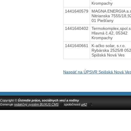
Krompachy
1441640579
MAGNA ENERGIA a.s
Nitrianska 7555/18,9
01 Piešťany
1441640402
Termokomplex,spol.s.
Hlavná č.42, 05342
Krompachy
1441640661
K-ačko solar, s.r.o.
Rybárska 2525/8 05
Spišská Nová Ves
Naspäť na ÚPSVR Spišská Nová Ve
Copyright ©
Ústredie práce, sociálnych vecí a rodiny
Generuje
redakčný systém BUXUS CMS
spoločnosti
ui42
.