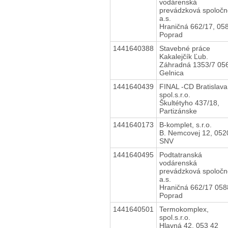
vodárenská
prevádzková spoločn
a.s.
Hraničná 662/17, 05
Poprad
1441640388
Stavebné práce
Kakalejčík Ľub.
Záhradná 1353/7 05
Gelnica
1441640439
FINAL -CD Bratislava
spol.s.r.o.
Škultétyho 437/18,
Partizánske
1441640173
B-komplet, s.r.o.
B. Nemcovej 12, 052
SNV
1441640495
Podtatranská
vodárenská
prevádzková spoločn
a.s.
Hraničná 662/17 058
Poprad
1441640501
Termokomplex,
spol.s.r.o.
Hlavná 42, 053 42