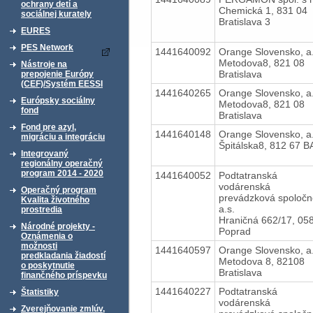
ochrany detí a
Chemická 1, 831 04
sociálnej kurately
Bratislava 3
EURES
PES Network
1441640092
Orange Slovensko, a.
Metodova8, 821 08
Nástroje na
Bratislava
prepojenie Európy
(CEF)/Systém EESSI
1441640265
Orange Slovensko, a.
Európsky sociálny
Metodova8, 821 08
fond
Bratislava
Fond pre azyl,
1441640148
Orange Slovensko, a.
migráciu a integráciu
Špitálska8, 812 67 B
Integrovaný
regionálny operačný
program 2014 - 2020
1441640052
Podtatranská
vodárenská
Operačný program
prevádzková spoločn
Kvalita životného
a.s.
prostredia
Hraničná 662/17, 05
Národné projekty -
Poprad
Oznámenia o
možnosti
1441640597
Orange Slovensko, a.
predkladania žiadostí
Metodova 8, 82108
o poskytnutie
Bratislava
finančného príspevku
1441640227
Podtatranská
Štatistiky
vodárenská
Zverejňovanie zmlúv,