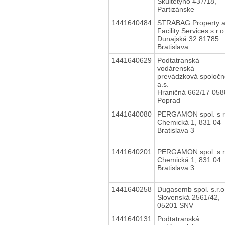
Škultétyho 437/18,
Partizánske
1441640484
STRABAG Property 
Facility Services s.r.o
Dunajská 32 81785
Bratislava
1441640629
Podtatranská
vodárenská
prevádzková spoločn
a.s.
Hraničná 662/17 058
Poprad
1441640080
PERGAMON spol. s r
Chemická 1, 831 04
Bratislava 3
1441640201
PERGAMON spol. s r
Chemická 1, 831 04
Bratislava 3
1441640258
Dugasemb spol. s.r.o
Slovenská 2561/42,
05201 SNV
1441640131
Podtatranská