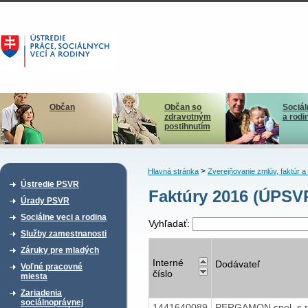
Občan
Občan so
Sociál
zdravotným
a rodi
postihnutím
>
Hlavná stránka
Zverejňovanie zmlúv, faktúr 
Ústredie PSVR
Faktúry 2016 (ÚPSV
Úrady PSVR
Sociálne veci a rodina
Vyhľadať:
Služby zamestnanosti
Záruky pre mladých
Interné
Dodávateľ
Voľné pracovné
číslo
miesta
Zariadenia
sociálnoprávnej
1441640089
PERGAMON spol. s r