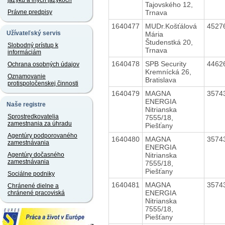
jazyku a iných jazykoch
Tajovského 12,
Trnava
Právne predpisy
1640477
MUDr.Košťálová
4527
Užívateľský servis
Mária
Študenstká 20,
Slobodný prístup k
Trnava
informáciám
1640478
SPB Security
4462
Ochrana osobných údajov
Kremnícká 26,
Oznamovanie
Bratislava
protispoločenskej činnosti
1640479
MAGNA
3574
ENERGIA
Naše registre
Nitrianska
Sprostredkovatelia
7555/18,
zamestnania za úhradu
Piešťany
Agentúry podporovaného
1640480
MAGNA
3574
zamestnávania
ENERGIA
Nitrianska
Agentúry dočasného
zamestnávania
7555/18,
Piešťany
Sociálne podniky
1640481
MAGNA
3574
Chránené dielne a
ENERGIA
chránené pracoviská
Nitrianska
7555/18,
Piešťany