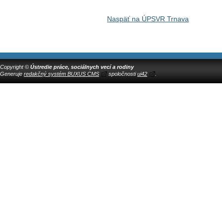
Naspäť na ÚPSVR Trnava
Copyright ©
Ústredie práce, sociálnych vecí a rodiny
Generuje
redakčný systém BUXUS CMS
spoločnosti
ui42
.