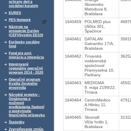
ochrany detí a
Slovensko
sociálnej kurately
Metodova 8,
EURES
Bratislava
PES Network
1640459
POLMED plus
4687
Ulička 301,
Nástroje na
Špačince
prepojenie Európy
(CEF)/Systém EESSI
1640461
DATALAN
3581
Európsky sociálny
Galvaniho 17/A,
fond
Bratislava
Fond pre azyl,
1640462
Trnavská
3625
migráciu a integráciu
vodárenská
Integrovaný
spoločnosť
regionálny operačný
Priemyselná 10,
program 2014 - 2020
Piešťany
Operačný program
1640463
MEDIGMA
4555
Kvalita životného
9. mája 2199/22,
prostredia
Trnava
Národné projekty -
Oznámenia o
1640464
CentroMedico
4791
možnosti
A.Hlinku 11,
predkladania žiadostí
Trnava
o poskytnutie
finančného príspevku
1640465
Slovnaft
3132
Vlčie hrdlo 1,
Štatistiky
Bratislava
Zverejňovanie zmlúv,