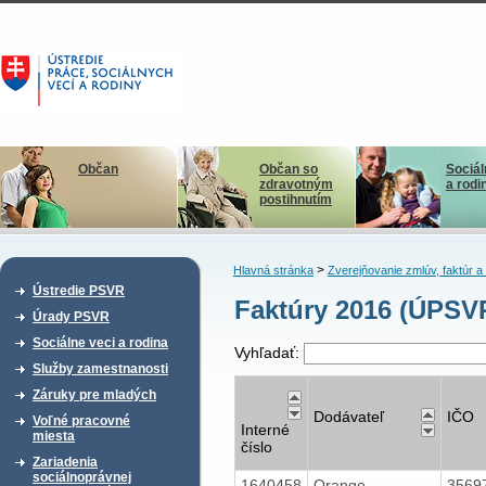
Občan
Občan so
Sociál
zdravotným
a rodi
postihnutím
>
Hlavná stránka
Zverejňovanie zmlúv, faktúr 
Ústredie PSVR
Faktúry 2016 (ÚPSV
Úrady PSVR
Sociálne veci a rodina
Vyhľadať:
Služby zamestnanosti
Záruky pre mladých
Dodávateľ
IČO
Voľné pracovné
Interné
miesta
číslo
Zariadenia
sociálnoprávnej
1640458
Orange
3569