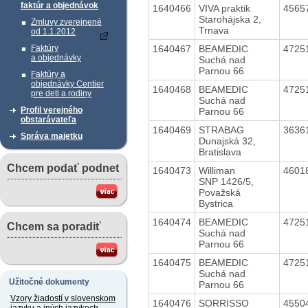
faktúr a objednávok
1640466
VIVA praktik
4565
Starohájska 2,
Zmluvy zverejnené
Trnava
od 1.1.2012
1640467
BEAMEDIC
4725
Faktúry
a objednávky
Suchá nad
Parnou 66
Faktúry a
objednávky Centier
1640468
BEAMEDIC
4725
pre deti a rodiny
Suchá nad
Profil verejného
Parnou 66
obstarávateľa
1640469
STRABAG
3636
Správa majetku
Dunajská 32,
Bratislava
Chcem podať podnet
1640473
Williman
4601
SNP 1426/5,
Považská
Bystrica
1640474
BEAMEDIC
4725
Chcem sa poradiť
Suchá nad
Parnou 66
1640475
BEAMEDIC
4725
Suchá nad
Užitočné dokumenty
Parnou 66
Vzory žiadostí v slovenskom
1640476
SORRISSO
4550