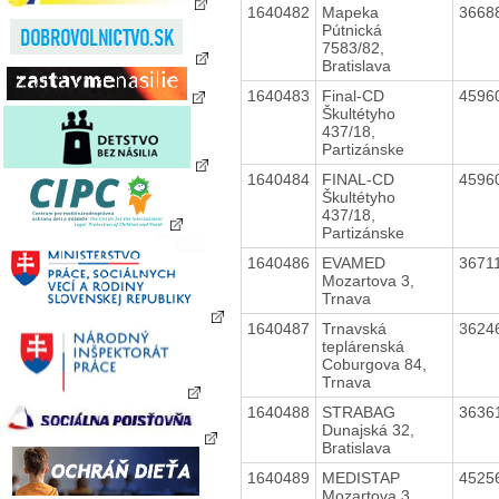
1640482
Mapeka
3668
Pútnická
7583/82,
Bratislava
1640483
Final-CD
4596
Škultétyho
437/18,
Partizánske
1640484
FINAL-CD
4596
Škultétyho
437/18,
Partizánske
1640486
EVAMED
3671
Mozartova 3,
Trnava
1640487
Trnavská
3624
teplárenská
Coburgova 84,
Trnava
1640488
STRABAG
3636
Dunajská 32,
Bratislava
1640489
MEDISTAP
4525
Mozartova 3,