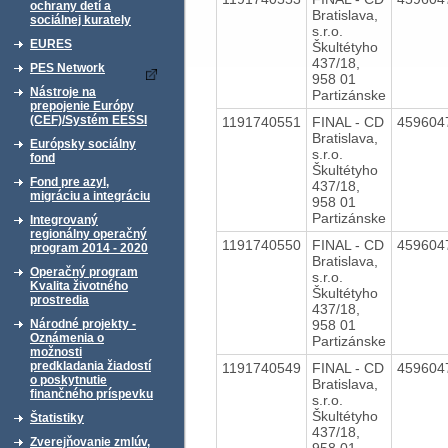
ochrany detí a
Bratislava,
sociálnej kurately
s.r.o.
EURES
Škultétyho
437/18,
PES Network
958 01
Nástroje na
Partizánske
prepojenie Európy
(CEF)/Systém EESSI
1191740551
FINAL - CD
459604
Bratislava,
Európsky sociálny
s.r.o.
fond
Škultétyho
Fond pre azyl,
437/18,
migráciu a integráciu
958 01
Partizánske
Integrovaný
regionálny operačný
1191740550
FINAL - CD
459604
program 2014 - 2020
Bratislava,
Operačný program
s.r.o.
Kvalita životného
Škultétyho
prostredia
437/18,
958 01
Národné projekty -
Oznámenia o
Partizánske
možnosti
predkladania žiadostí
1191740549
FINAL - CD
459604
o poskytnutie
Bratislava,
finančného príspevku
s.r.o.
Škultétyho
Štatistiky
437/18,
Zverejňovanie zmlúv,
958 01