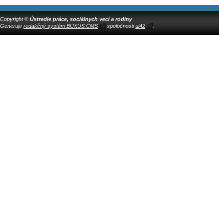
Copyright ©
Ústredie práce, sociálnych vecí a rodiny
Generuje
redakčný systém BUXUS CMS
spoločnosti
ui42
.