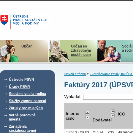
Občan
Občan so
Sociál
zdravotným
a rodi
postihnutím
>
Hlavná stránka
Zverejňovanie zmlúv, faktúr 
Ústredie PSVR
Faktúry 2017 (ÚPSV
Úrady PSVR
Sociálne veci a rodina
Vyhľadať:
Služby zamestnanosti
Záruky pre mladých
Interné
IČO
Voľné pracovné
číslo
miesta
Dodávateľ
Zariadenia
sociálnoprávnej
1191740553
FINAL - CD
459604