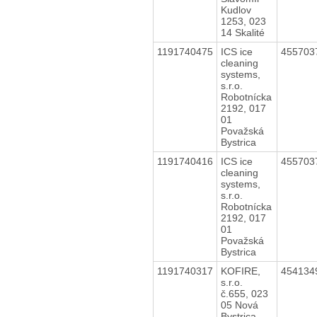
Kudlov
1253, 023
14 Skalité
1191740475
ICS ice
455703
cleaning
systems,
s.r.o.
Robotnícka
2192, 017
01
Považská
Bystrica
1191740416
ICS ice
455703
cleaning
systems,
s.r.o.
Robotnícka
2192, 017
01
Považská
Bystrica
1191740317
KOFIRE,
454134
s.r.o.
č.655, 023
05 Nová
Bystrica