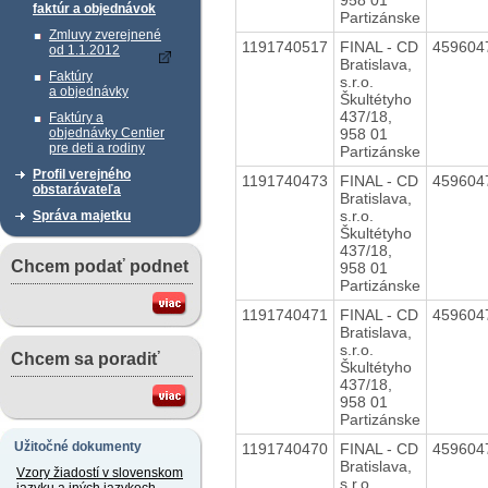
faktúr a objednávok
Partizánske
Zmluvy zverejnené
1191740517
FINAL - CD
459604
od 1.1.2012
Bratislava,
Faktúry
s.r.o.
a objednávky
Škultétyho
437/18,
Faktúry a
958 01
objednávky Centier
pre deti a rodiny
Partizánske
Profil verejného
1191740473
FINAL - CD
459604
obstarávateľa
Bratislava,
s.r.o.
Správa majetku
Škultétyho
437/18,
Chcem podať podnet
958 01
Partizánske
1191740471
FINAL - CD
459604
Bratislava,
s.r.o.
Chcem sa poradiť
Škultétyho
437/18,
958 01
Partizánske
Užitočné dokumenty
1191740470
FINAL - CD
459604
Bratislava,
Vzory žiadostí v slovenskom
s.r.o.