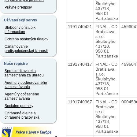
jazyku a iných jazykoch
Škultétyho
Právne predpisy
437/18,
958 01
Partizánske
Užívateľský servis
1191740421
FINAL - CD
459604
Slobodný prístup k
Bratislava,
informáciám
s.r.o.
Ochrana osobných údajov
Škultétyho
437/18,
Oznamovanie
958 01
protispoločenskej činnosti
Partizánske
Naše registre
1191740417
FINAL - CD
459604
Bratislava,
Sprostredkovatelia
s.r.o.
zamestnania za úhradu
Škultétyho
Agentúry podporovaného
437/18,
zamestnávania
958 01
Partizánske
Agentúry dočasného
zamestnávania
1191740367
FINAL - CD
000459
Sociálne podniky
Bratislava,
s.r.o.
Chránené dielne a
Škultétyho
chránené pracoviská
437/18,
958 01
Partizánske