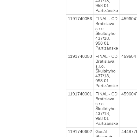
437/18,
958 01
Partizánske
1191740056
FINAL - CD
459604
Bratislava,
s.r.o.
Škultétyho
437/18,
958 01
Partizánske
1191740050
FINAL - CD
459604
Bratislava,
s.r.o.
Škultétyho
437/18,
958 01
Partizánske
1191740001
FINAL - CD
459604
Bratislava,
s.r.o.
Škultétyho
437/18,
958 01
Partizánske
1191740602
Gocál
444877
Slavomír